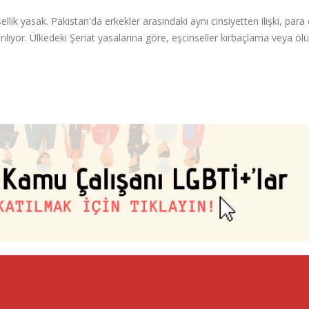
llik yasak. Pakistan'da erkekler arasındaki aynı cinsiyetten ilişki, para
rılıyor. Ülkedeki Şeriat yasalarına göre, eşcinseller kırbaçlama veya ö