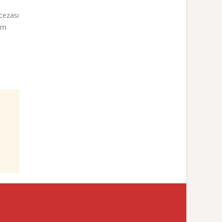
 cezası
lüm