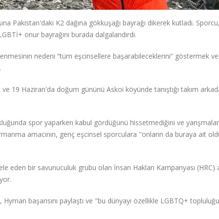
na Pakistan'daki K2 dağına gökkuşağı bayrağı dikerek kutladı. Sporcu
 LGBTİ+ onur bayrağını burada dalgalandırdı.
lenmesinin nedeni “tüm eşcinsellere başarabileceklerini” göstermek ve
.
 ve 19 Haziran'da doğum gününü Askoi köyünde tanıştığı takım arkada
ukluğunda spor yaparken kabul gördüğünü hissetmediğini ve yarışmalar
 tırmanma amacının, genç eşcinsel sporculara "onların da buraya ait ol
ele eden bir savunuculuk grubu olan İnsan Hakları Kampanyası (HRC) 
yor.
e, Hyman başarısını paylaştı ve "bu dünyayı özellikle LGBTQ+ topluluğu