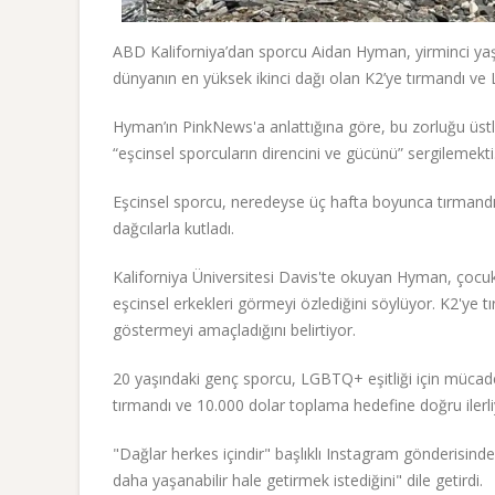
ABD Kaliforniya’dan sporcu Aidan Hyman, yirminci yaşı
dünyanın en yüksek ikinci dağı olan K2’ye tırmandı ve
Hyman’ın PinkNews'a anlattığına göre, bu zorluğu üst
“eşcinsel sporcuların direncini ve gücünü” sergilemekti
Eşcinsel sporcu, neredeyse üç hafta boyunca tırmandı
dağcılarla kutladı.
Kaliforniya Üniversitesi Davis'te okuyan Hyman, çoc
eşcinsel erkekleri görmeyi özlediğini söylüyor. K2'ye
göstermeyi amaçladığını belirtiyor.
20 yaşındaki genç sporcu, LGBTQ+ eşitliği için mücad
tırmandı ve 10.000 dolar toplama hedefine doğru ilerli
"Dağlar herkes içindir" başlıklı Instagram gönderisind
daha yaşanabilir hale getirmek istediğini" dile getirdi.