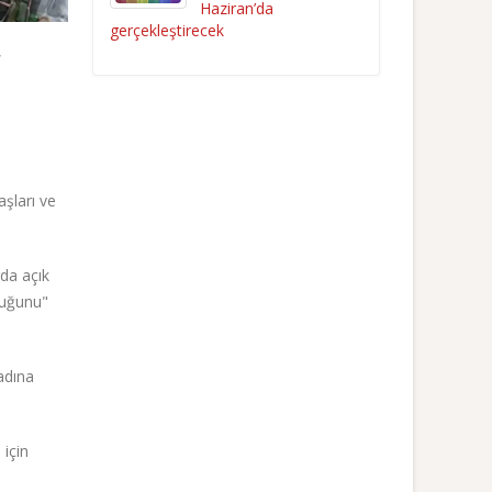
Haziran’da
gerçekleştirecek
,
şları ve
da açık
duğunu"
adına
 için