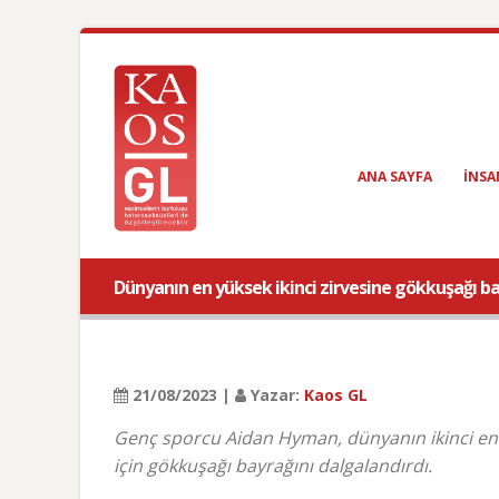
ANA SAYFA
INSA
Dünyanın en yüksek ikinci zirvesine gökkuşağı ba
21/08/2023 |
Yazar:
Kaos GL
Genç sporcu Aidan Hyman, dünyanın ikinci en y
için gökkuşağı bayrağını dalgalandırdı.