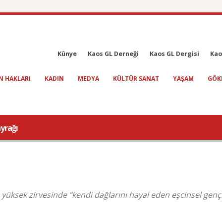
Künye
Kaos GL Derneği
Kaos GL Dergisi
Kao
N HAKLARI
KADIN
MEDYA
KÜLTÜR SANAT
YAŞAM
GÖK
yrağı
üksek zirvesinde “kendi dağlarını hayal eden eşcinsel genç