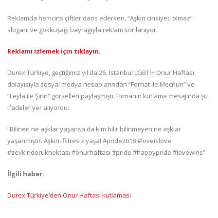
Reklamda hemcins çiftler dans ederken, “Aşkın cinsiyeti olmaz”
sloganı ve gökkuşağı bayrağıyla reklam sonlanıyor.
Reklamı izlemek için tıklayın.
Durex Türkiye, geçtiğimiz yıl da 26. İstanbul LGBTİ+ Onur Haftası
dolayısıyla sosyal medya hesaplarından “Ferhat ile Mecnun” ve
“Leyla ile Şirin” görselleri paylaşmıştı. Firmanın kutlama mesajında şu
ifadeler yer alıyordu:
“Bilinen ne aşklar yaşansa da kim bilir bilinmeyen ne aşklar
yaşanmıştır. Aşkını filtresiz yaşa! #pride2018 #loveislove
#zevkindoruknoktası #onurhaftası #pride #happypride #lovewins”
İlgili haber:
Durex Türkiye’den Onur Haftası kutlaması