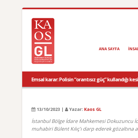
ANA SAYFA
INSA
Emsal karar: Polisin “orantısız güç” kullandığı kes
13/10/2023 |
Yazar:
Kaos GL
İstanbul Bölge İdare Mahkemesi Dokuzuncu İda
muhabiri Bülent Kılıç’ı darp ederek gözaltına al