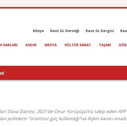
Künye
Kaos GL Derneği
Kaos GL Dergisi
Kao
N HAKLARI
KADIN
MEDYA
KÜLTÜR SANAT
YAŞAM
GÖK
in!
ri Dava Dairesi, 2021’de Onur Yürüyüşü’nü takip eden AFP 
an polislerin “orantısız güç kullandığı”na ilişkin kararı onadı