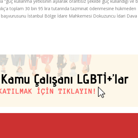
a “güç kullanma yetkisinin aşılarak orantısız şekilde güç kullandığı ve 
ılıç’a toplam 30 bin 95 lira tutarında tazminat ödenmesine hükmeden
n başvurusunu İstanbul Bölge İdare Mahkemesi Dokuzuncu İdari Dava 