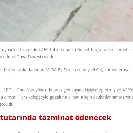
şü’nü takip eden AFP foto muhabiri Bülent Kılıç’a polisin “orantısı
cu İdari Dava Dairesi onadı.
de
Kılıç’ın avukatlarından MLSA Eş Direktörü Veysel OK, kararın emsal t
LGBTİ+ Onur Yürüyüşü’nde polis çok sayıda kişiyi darp etmiş ve AFP'n
na almıştı. Ters kelepçeyle gözaltına alınan Kılıç’ın avukatlarının tazmin
 görüldü.
ra tutarında tazminat ödenecek