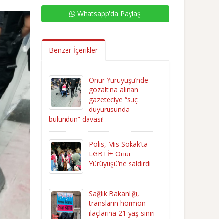
Whatsapp'da Paylaş
Benzer İçerikler
Onur Yürüyüşü’nde
gözaltına alınan
gazeteciye “suç
duyurusunda
bulundun” davası!
Polis, Mis Sokak’ta
LGBTİ+ Onur
Yürüyüşü’ne saldırdı
Sağlık Bakanlığı,
transların hormon
ilaçlarına 21 yaş sınırı