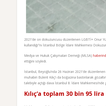
2021’de on dokuzuncusu düzenlenen LGBTİ+ Onur Yürüyü
kullandığı”nı İstanbul Bölge İdare Mahkemesi Dokuzun
Medya ve Hukuk Çalışmaları Derneği (MLSA)
haberin
ettiğini söyledi.
İstanbul, Beyoğlu’nda 26 Haziran 2021’de düzenlenen 
muhabiri Bülent Kılıç’ı da boğazına bastırılarak gözaltı
talebiyle açtığı dava İstanbul 8. İdare Mahkemesi’nde
Kılıç’a toplam 30 bin 95 li