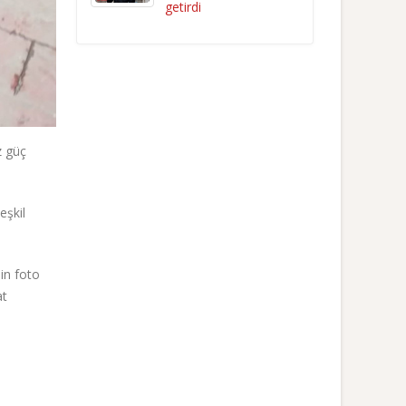
getirdi
z güç
eşkil
in foto
at