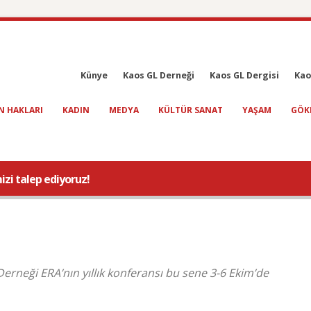
Künye
Kaos GL Derneği
Kaos GL Dergisi
Kao
N HAKLARI
KADIN
MEDYA
KÜLTÜR SANAT
YAŞAM
GÖK
izi talep ediyoruz!
Derneği ERA’nın yıllık konferansı bu sene 3-6 Ekim’de