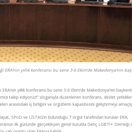
eği ERA’nın yıllık konferansı bu sene 3-6 Ekim’de Makedonya’nın baş
i ERA’nın yıllık konferansı bu sene 3-6 Ekim’de Makedonya’nın başkent
izi talep ediyoruz!” sloganıyla düzenlenen konferans, devlet yetkililer
eri arasındaki iş birliğini ve örgütlerin kapasitesini geliştirmeyi amaçl
Hayat, SPoD ve LİSTAG’ın bulunduğu 7 örgüt tarafından kurulan ERA,
konferansın ilk gününde gerçekleşen genel kurulda Genç LGBTİ+ Derneği 
+ çatı örgütü olan ERA’ya katıldı.