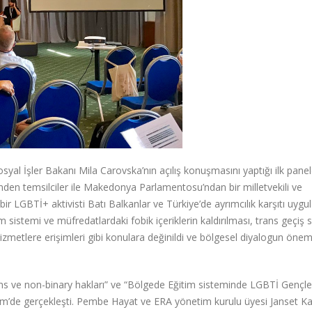
l İşler Bakanı Mila Carovska’nın açılış konuşmasını yaptığı ilk pane
den temsilciler ile Makedonya Parlamentosu’ndan bir milletvekili ve
r LGBTİ+ aktivisti Batı Balkanlar ve Türkiye’de ayrımcılık karşıtı uygu
itim sistemi ve müfredatlardaki fobik içeriklerin kaldırılması, trans geçiş 
izmetlere erişimleri gibi konulara değinildi ve bölgesel diyalogun önem
ans ve non-binary hakları” ve “Bölgede Eğitim sisteminde LGBTİ Gençle
Ekim’de gerçekleşti. Pembe Hayat ve ERA yönetim kurulu üyesi Janset Ka