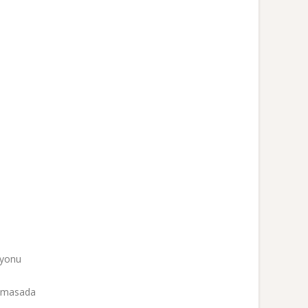
iyonu
nı masada