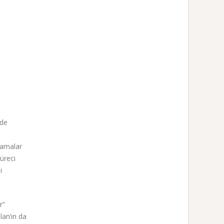
lde
lamalar
süreci
i
r”
lan’ın da