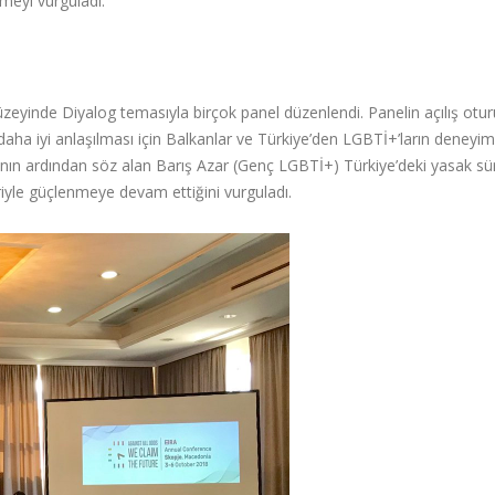
meyi vurguladı.
üzeyinde Diyalog temasıyla birçok panel düzenlendi. Panelin açılış ot
aha iyi anlaşılması için Balkanlar ve Türkiye’den LGBTİ+’ların deneyiml
mının ardından söz alan Barış Azar (Genç LGBTİ+) Türkiye’deki yasak sü
iyle güçlenmeye devam ettiğini vurguladı.