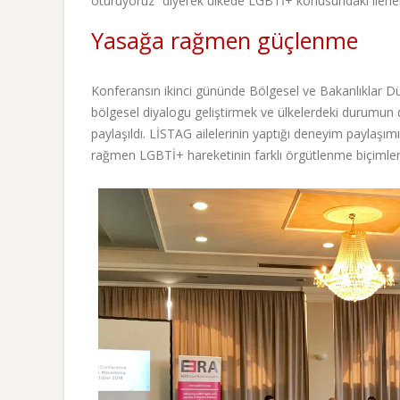
oturuyoruz” diyerek ülkede LGBTİ+ konusundaki ilerle
Yasağa rağmen güçlenme
Konferansın ikinci gününde Bölgesel ve Bakanlıklar D
bölgesel diyalogu geliştirmek ve ülkelerdeki durumun d
paylaşıldı. LİSTAG ailelerinin yaptığı deneyim paylaşı
rağmen LGBTİ+ hareketinin farklı örgütlenme biçimler