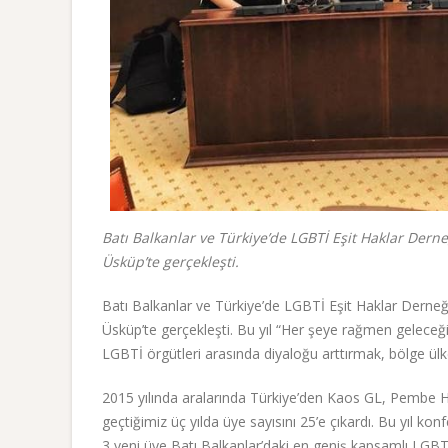
Batı Balkanlar ve Türkiye’de LGBTİ Eşit Haklar Dern
Üsküp’te gerçekleşti.
Batı Balkanlar ve Türkiye’de LGBTİ Eşit Haklar Derneğ
Üsküp’te gerçekleşti. Bu yıl “Her şeye rağmen geleceğim
LGBTİ örgütleri arasında diyaloğu arttırmak, bölge ülkel
2015 yılında aralarında Türkiye’den Kaos GL, Pembe 
geçtiğimiz üç yılda üye sayısını 25’e çıkardı. Bu yıl 
3 yeni üye Batı Balkanlar’daki en geniş kapsamlı LGBTİ