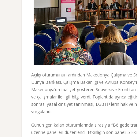
Açılış oturumunun ardından Makedonya Çalışma ve Sosya
Dünya Bankası, Çalışma Bakanlığı ve Avrupa Konseyi’n
Makedonya’da faaliyet gösteren Subversive Front’tan bi
ve çalışmalar ile ilgili bilgi verdi. Toplantıda ayrıca eğ
sonrası yasal cinsiyet tanınması, LGBTİ+lerin hak ve h
vurgulandı.
Günün geri kalan oturumlarında sırasıyla “Bölgede tr
üzerine panelleri düzenlendi. Etkinliğin son paneli 5 