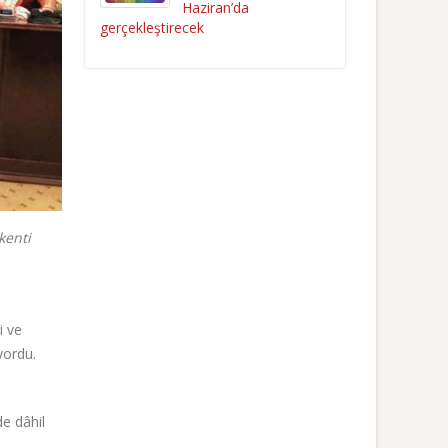
Haziran’da
gerçekleştirecek
kenti
i
i ve
ıyordu.
de dâhil