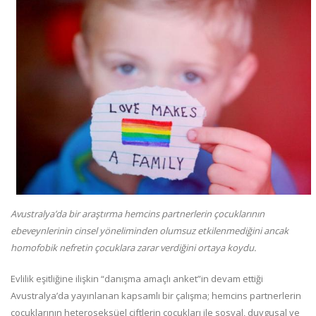
Avustralya’da bir araştırma hemcins partnerlerin çocuklarının
ebeveynlerinin cinsel yöneliminden olumsuz etkilenmediğini ancak
homofobik nefretin çocuklara zarar verdiğini ortaya koydu.
Evlilik eşitliğine ilişkin “danışma amaçlı anket”in devam ettiği
Avustralya’da yayınlanan kapsamlı bir çalışma; hemcins partnerlerin
çocuklarının heteroseksüel çiftlerin çocukları ile sosyal, duygusal ve