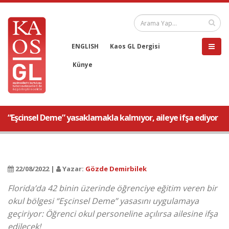
ENGLISH
Kaos GL Dergisi
Künye
“Eşcinsel Deme” yasaklamakla kalmıyor, aileye ifşa ediyor
22/08/2022 |
Yazar:
Gözde Demirbilek
Florida’da 42 binin üzerinde öğrenciye eğitim veren bir
okul bölgesi “Eşcinsel Deme” yasasını uygulamaya
geçiriyor: Öğrenci okul personeline açılırsa ailesine ifşa
edilecek!