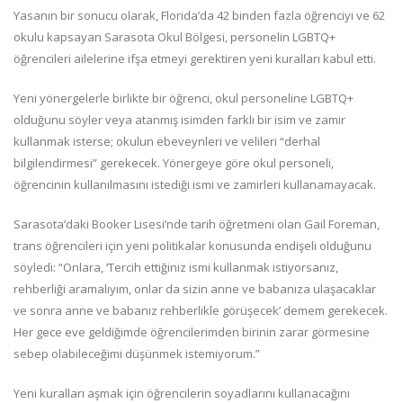
Yasanın bir sonucu olarak, Florida’da 42 binden fazla öğrenciyi ve 62
okulu kapsayan Sarasota Okul Bölgesi, personelin LGBTQ+
öğrencileri ailelerine ifşa etmeyi gerektiren yeni kuralları kabul etti.
Yeni yönergelerle birlikte bir öğrenci, okul personeline LGBTQ+
olduğunu söyler veya atanmış isimden farklı bir isim ve zamir
kullanmak isterse; okulun ebeveynleri ve velileri “derhal
bilgilendirmesi” gerekecek. Yönergeye göre okul personeli,
öğrencinin kullanılmasını istediği ismi ve zamirleri kullanamayacak.
Sarasota’daki Booker Lisesi’nde tarih öğretmeni olan Gail Foreman,
trans öğrencileri için yeni politikalar konusunda endişeli olduğunu
söyledi: “Onlara, ‘Tercih ettiğiniz ismi kullanmak istiyorsanız,
rehberliği aramalıyım, onlar da sizin anne ve babanıza ulaşacaklar
ve sonra anne ve babanız rehberlikle görüşecek’ demem gerekecek.
Her gece eve geldiğimde öğrencilerimden birinin zarar görmesine
sebep olabileceğimi düşünmek istemiyorum.”
Yeni kuralları aşmak için öğrencilerin soyadlarını kullanacağını