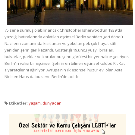
75 sene sürmüş olabilir ancak Christopher Isherwood’un 1939′da
yazdığı hatıralarında anlatılan eşcinsel Berlin yeniden geri döndü.
Nazilerin zamanında kısıtlanan ve yokolan pek çok hayat stili
yeniden şehri geri kazandı. Gösterişli 19.uncu yüzyıl binaları,
bulvarlar, parklar ve korular bu şehri görülesi bir yer haline getiriyor.
Berlin’in valisi bir eşcinsel. Şehrin en bilinen eşcinsel kulübü Kit Kat
ziyaretçilerini ağırlıyor. Avrupa’nın ilk eşcinsel huzur evi olan Asta
Nielsen Haus da bu sene Berlin’de açıldı.
Etiketler:
yaşam
,
dünyadan