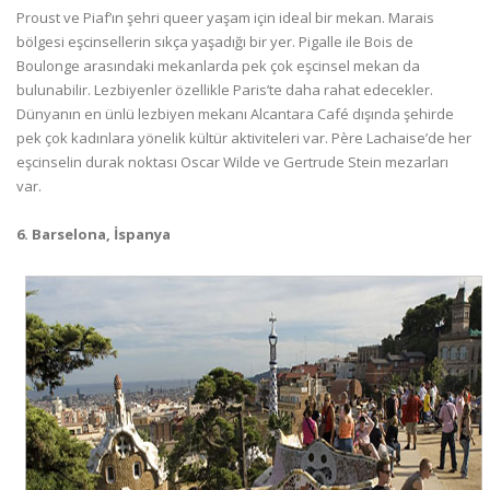
Proust ve Piaf’ın şehri queer yaşam için ideal bir mekan. Marais
bölgesi eşcinsellerin sıkça yaşadığı bir yer. Pigalle ile Bois de
Boulonge arasındaki mekanlarda pek çok eşcinsel mekan da
bulunabilir. Lezbiyenler özellikle Paris’te daha rahat edecekler.
Dünyanın en ünlü lezbiyen mekanı Alcantara Café dışında şehirde
pek çok kadınlara yönelik kültür aktiviteleri var. Père Lachaise’de her
eşcinselin durak noktası Oscar Wilde ve Gertrude Stein mezarları
var.
6. Barselona, İspanya