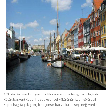
1989′da Danimarke eşcinsel çiftler arasında ortaklığı yasallaştırdı.
Küçük başkent Kopenhag’da eşcinsel kültürünün izleri görülebilir.
Kopenhag’da çok geniş bir eşcinsel bar ve kulüp seçeneği vardır.