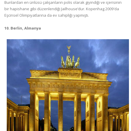
Bunlardan en ünlüsü çalışanların polis olarak giyindiği ve içerisinin
bir hapishane gibi düzenlendiği Jailhouse’dur. Kopenhag 2009′da
Eşcinsel Olimpiyatlarına da ev sahipliği yapmıştı.
10. Berlin, Almanya