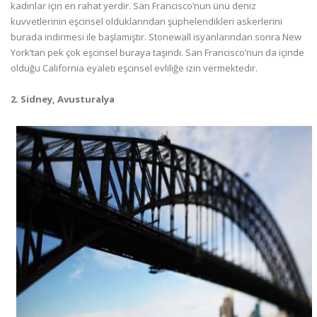
kadınlar için en rahat yerdir. San Francisco’nun ünü deniz
kuvvetlerinin eşcinsel olduklarından şüphelendikleri askerlerini
burada indirmesi ile başlamıştır. Stonewall isyanlarından sonra New
York’tan pek çok eşcinsel buraya taşındı. San Francisco’nun da içinde
olduğu California eyaleti eşcinsel evliliğe izin vermektedir.
2. Sidney, Avusturalya