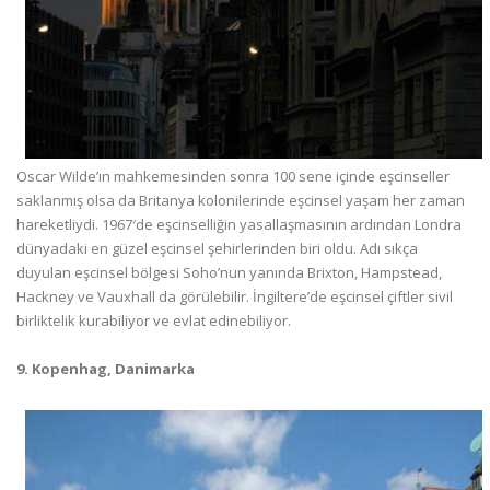
Oscar Wilde’ın mahkemesinden sonra 100 sene içinde eşcinseller
saklanmış olsa da Britanya kolonilerinde eşcinsel yaşam her zaman
hareketliydi. 1967′de eşcinselliğin yasallaşmasının ardından Londra
dünyadaki en güzel eşcinsel şehirlerinden biri oldu. Adı sıkça
duyulan eşcinsel bölgesi Soho’nun yanında Brixton, Hampstead,
Hackney ve Vauxhall da görülebilir. İngiltere’de eşcinsel çiftler sivil
birliktelik kurabiliyor ve evlat edinebiliyor.
9. Kopenhag, Danimarka