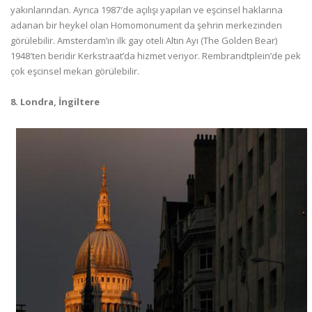
yakınlarından. Ayrıca 1987′de açılışı yapılan ve eşcinsel haklarına
adanan bir heykel olan Homomonument da şehrin merkezinden
görülebilir. Amsterdam’ın ilk gay oteli Altın Ayı (The Golden Bear)
1948′ten beridir Kerkstraat’da hizmet veriyor. Rembrandtplein’de pek
çok eşcinsel mekan görülebilir.
8. Londra, İngiltere