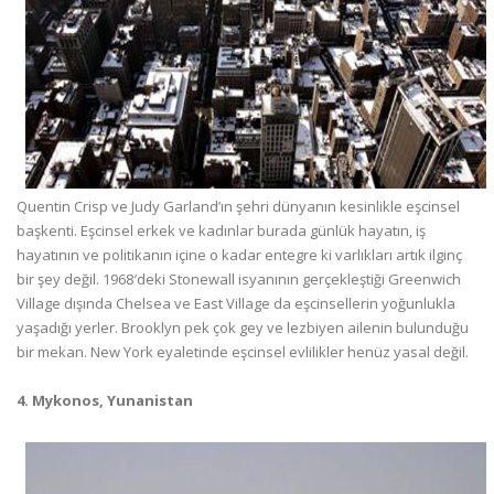
Quentin Crisp ve Judy Garland’ın şehri dünyanın kesinlikle eşcinsel
başkenti. Eşcinsel erkek ve kadınlar burada günlük hayatın, iş
hayatının ve politikanın içine o kadar entegre ki varlıkları artık ilginç
bir şey değil. 1968′deki Stonewall isyanının gerçekleştiği Greenwich
Village dışında Chelsea ve East Village da eşcinsellerin yoğunlukla
yaşadığı yerler. Brooklyn pek çok gey ve lezbiyen ailenin bulunduğu
bir mekan. New York eyaletinde eşcinsel evlilikler henüz yasal değil.
4. Mykonos, Yunanistan