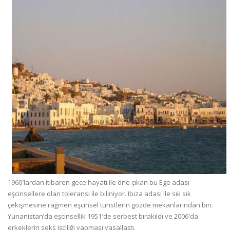
1960′lardan itibaren gece hayatı ile öne çıkan bu Ege adası
eşcinsellere olan toleransı ile biliniyor. Ibiza adası ile sık sık
çekişmesine rağmen eşcinsel turistlerin gözde mekanlarından biri.
Yunanistan’da eşcinsellik 1951′de serbest bırakıldı ve 2006′da
erkeklerin seks işçiliği yapması yasallaştı.