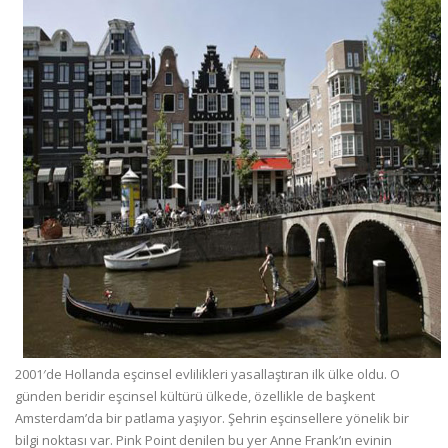
2001′de Hollanda eşcinsel evlilikleri yasallaştıran ilk ülke oldu. O
günden beridir eşcinsel kültürü ülkede, özellikle de başkent
Amsterdam’da bir patlama yaşıyor. Şehrin eşcinsellere yönelik bir
bilgi noktası var. Pink Point denilen bu yer Anne Frank’ın evinin