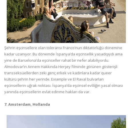
Şehrin eşcinsellere olan toleransı Franco’nun diktatörlüğü dönemine
kadar uzanıyor. Bu dönemde İspanya’da eşcinsellik yasadışıydı ama
yine de Barselona’da eşcinseller rahat bir nefer alabiliyordu.
Almodovar’ın Annem Hakkında Herşey filminde görünen gösterişli
transseksüellerden zeki genç erkek ve kadınlara kadar queer
kültürü şehrin her yerinde. Exiample ve El Raval bulvarları
eşcinsellerin uğrak noktası. İspanya’da eşcinsel evliliğin yasal olması
yanında eşcinsellerin evlat edinme hakları da var.
7. Amsterdam, Hollanda