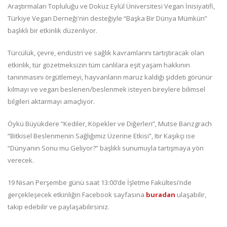
Araştırmaları Topluluğu ve Dokuz Eylül Üniversitesi Vegan İnisiyatifi,
Türkiye Vegan Derneği'nin desteğiyle “Başka Bir Dünya Mümkün”
başlıklı bir etkinlik düzenliyor.
Türcülük, çevre, endüstri ve sağlık kavramlarını tartıştıracak olan
etkinlik, tür gözetmeksizin tüm canlılara eşit yaşam hakkının
tanınmasını örgütlemeyi, hayvanların maruz kaldığı şiddeti görünür
kılmayı ve vegan beslenen/beslenmek isteyen bireylere bilimsel
bilgileri aktarmayı amaçlıyor.
Öykü Büyükdere “Kediler, Köpekler ve Diğerleri”, Mutse Banzgrach
“Bitkisel Beslenmenin Sağlığımız Üzerine Etkisi”, Itır Kaşıkçı ise
“Dünyanın Sonu mu Geliyor?” başlıklı sunumuyla tartışmaya yön
verecek.
19 Nisan Perşembe günü saat 13:00’de İşletme Fakültesi’nde
gerçekleşecek etkinliğin Facebook sayfasına
buradan
ulaşabilir,
takip edebilir ve paylaşabilirsiniz.