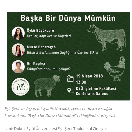
Eşit Şerit ve Vegan İnisiyatifi; türcülük, çevre, endüstri ve sağlık
kavramlarını “Başka bir Dünya Mümkün!” etkinliğinde tartışacak.
İzmir Dokuz Eylül Üniversitesi Eşit Şerit Toplumsal Cinsiyet