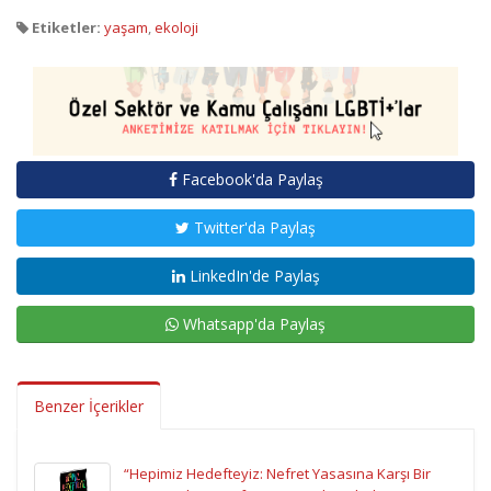
Etiketler:
yaşam
,
ekoloji
Facebook'da Paylaş
Twitter'da Paylaş
LinkedIn'de Paylaş
Whatsapp'da Paylaş
Benzer İçerikler
“Hepimiz Hedefteyiz: Nefret Yasasına Karşı Bir