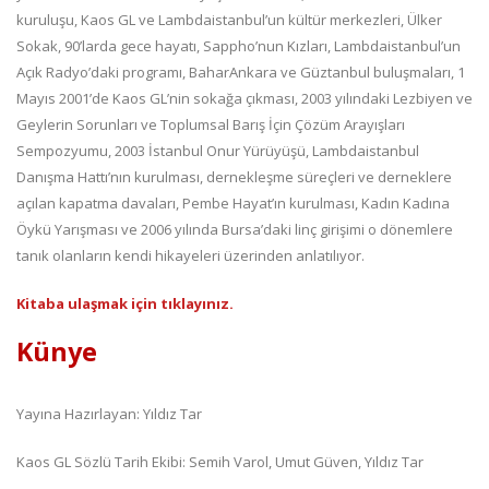
kuruluşu, Kaos GL ve Lambdaistanbul’un kültür merkezleri, Ülker
Sokak, 90’larda gece hayatı, Sappho’nun Kızları, Lambdaistanbul’un
Açık Radyo’daki programı, BaharAnkara ve Güztanbul buluşmaları, 1
Mayıs 2001’de Kaos GL’nin sokağa çıkması, 2003 yılındaki Lezbiyen ve
Geylerin Sorunları ve Toplumsal Barış İçin Çözüm Arayışları
Sempozyumu, 2003 İstanbul Onur Yürüyüşü, Lambdaistanbul
Danışma Hattı’nın kurulması, dernekleşme süreçleri ve derneklere
açılan kapatma davaları, Pembe Hayat’ın kurulması, Kadın Kadına
Öykü Yarışması ve 2006 yılında Bursa’daki linç girişimi o dönemlere
tanık olanların kendi hikayeleri üzerinden anlatılıyor.
Kitaba ulaşmak için tıklayınız.
Künye
Yayına Hazırlayan: Yıldız Tar
Kaos GL Sözlü Tarih Ekibi: Semih Varol, Umut Güven, Yıldız Tar