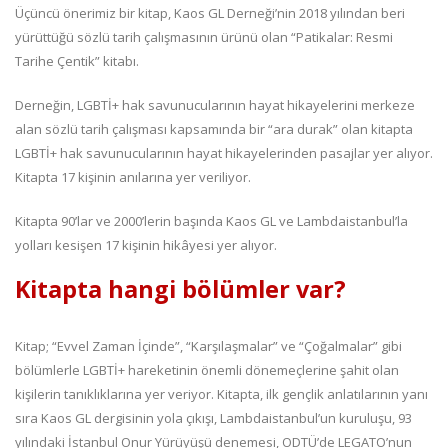
Üçüncü önerimiz bir kitap, Kaos GL Derneği’nin 2018 yılından beri
yürüttüğü sözlü tarih çalışmasının ürünü olan “Patikalar: Resmi
Tarihe Çentik” kitabı.
Derneğin, LGBTİ+ hak savunucularının hayat hikayelerini merkeze
alan sözlü tarih çalışması kapsamında bir “ara durak” olan kitapta
LGBTİ+ hak savunucularının hayat hikayelerinden pasajlar yer alıyor.
Kitapta 17 kişinin anılarına yer veriliyor.
Kitapta 90’lar ve 2000’lerin başında Kaos GL ve Lambdaistanbul’la
yolları kesişen 17 kişinin hikâyesi yer alıyor.
Kitapta hangi bölümler var?
Kitap; “Evvel Zaman İçinde”, “Karşılaşmalar” ve “Çoğalmalar” gibi
bölümlerle LGBTİ+ hareketinin önemli dönemeçlerine şahit olan
kişilerin tanıklıklarına yer veriyor. Kitapta, ilk gençlik anlatılarının yanı
sıra Kaos GL dergisinin yola çıkışı, Lambdaistanbul’un kuruluşu, 93
yılındaki İstanbul Onur Yürüyüşü denemesi, ODTÜ’de LEGATO’nun