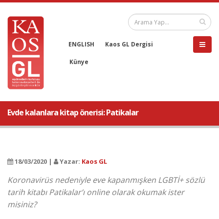
ENGLISH
Kaos GL Dergisi
Künye
Evde kalanlara kitap önerisi: Patikalar
18/03/2020 |
Yazar:
Kaos GL
Koronavirüs nedeniyle eve kapanmışken LGBTİ+ sözlü
tarih kitabı Patikalar’ı online olarak okumak ister
misiniz?