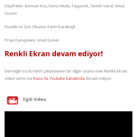
Deşifreler: Berivan Koç, Deniz Mutlu Taşyürek, Semih Varol, Umut
Güven
Düzelti ve Son Okuma: Karin Karakaşlı
Proje Danışmanı: Umut Güner
Renkli Ekran devam ediyor!
Derneğin sözlü tarih çalışmasının bir diğer ürünü olan Renkli Ekran
video serisi ise
Kaos GL Youtube kanalında
devam ediyor.
İlgili Video: