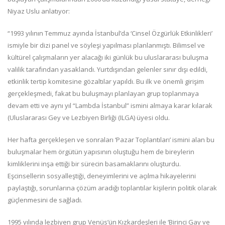
Niyaz Uslu anlatıyor:
“1993 yılının Temmuz ayında İstanbul’da ‘Cinsel Özgürlük Etkinlikleri’
ismiyle bir dizi panel ve söyleşi yapılması planlanmıştı. Bilimsel ve
kültürel çalışmaların yer alacağı iki günlük bu uluslararası buluşma
valilik tarafından yasaklandı. Yurtdışından gelenler sınır dışı edildi,
etkinlik tertip komitesine gözaltılar yapıldı. Bu ilk ve önemli girişim
gerçekleşmedi, fakat bu buluşmayı planlayan grup toplanmaya
devam etti ve aynı yıl “Lambda İstanbul” ismini almaya karar kılarak
(Uluslararası Gey ve Lezbiyen Birliği (ILGA) üyesi oldu.
Her hafta gerçekleşen ve sonraları ‘Pazar Toplantıları’ ismini alan bu
buluşmalar hem örgütün yapısının oluştuğu hem de bireylerin
kimliklerini inşa ettiği bir sürecin basamaklarını oluşturdu.
Eşcinsellerin sosyalleştiği, deneyimlerini ve açılma hikayelerini
paylaştığı, sorunlarına çözüm aradığı toplantılar kişilerin politik olarak
güçlenmesini de sağladı.
1995 yılında lezbiyen grup Venüs’ün Kızkardeşleri ile ‘Birinci Gay ve