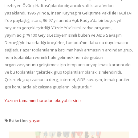
Lezbiyen Övünç Haftası’ planlandı; ancak valilik tarafından
yasaklandı. 1996 yılında, İnsan Kaynağını Geliştirme Vakfı ile HABİTAT
II’de paylaştığı stant, 96-97 yıllarında Açık Radyo’da bir buçuk yıl
boyunca gerçekleştirdiği ‘Yüzde Yüz’ isimli radyo programı,
yayımladığı ‘%100 Gey &Lezbiyen’ isimli bülten ve AIDS Savaşım
Derneği’yle hazırladığı broşürler, Lambda’nın daha da duyulmasını
sağladı. Pazar toplantılarına katılımın hayli artmasının ardından grup,
hem toplantıları verimli hale getirmek hem de grubun
organizasyonunu geliştirmek için iç toplantılar yapılması kararını aldı
ve bu toplantılar ‘çekirdek grup toplantıları’ olarak isimlendirildi.
Çekirdek grup zamanla dergi, internet, AIDS savaşım, temalı partiler
gibi konularda alt çalışma gruplarını oluşturdu.”
Yazının tamamını buradan okuyabilirsiniz.
Etiketler:
yaşam