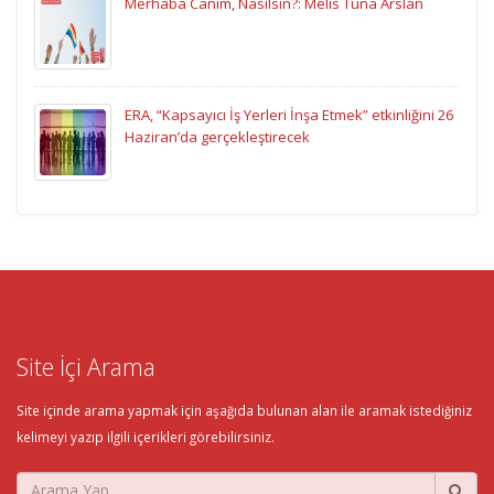
Merhaba Canım, Nasılsın?: Melis Tuna Arslan
ERA, “Kapsayıcı İş Yerleri İnşa Etmek” etkinliğini 26
Haziran’da gerçekleştirecek
Site İçi Arama
Site içinde arama yapmak için aşağıda bulunan alan ile aramak istediğiniz
kelimeyi yazıp ilgili içerikleri görebilirsiniz.