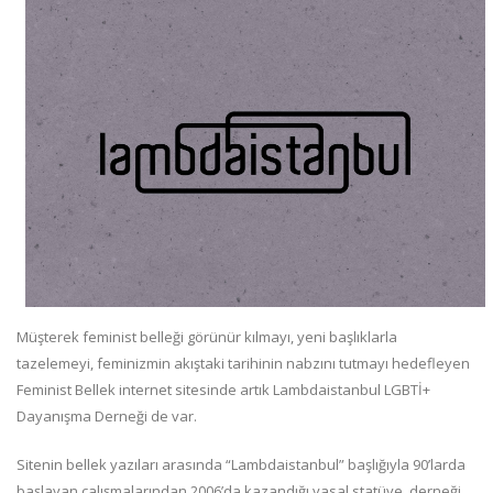
Müşterek feminist belleği görünür kılmayı, yeni başlıklarla
tazelemeyi, feminizmin akıştaki tarihinin nabzını tutmayı hedefleyen
Feminist Bellek internet sitesinde artık Lambdaistanbul LGBTİ+
Dayanışma Derneği de var.
Sitenin bellek yazıları arasında “Lambdaistanbul” başlığıyla 90’larda
başlayan çalışmalarından 2006’da kazandığı yasal statüye, derneği