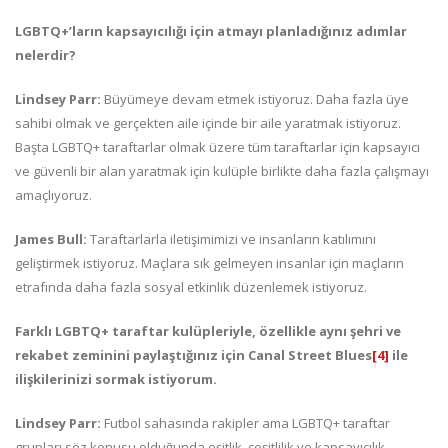
LGBTQ+’ların kapsayıcılığı için atmayı planladığınız adımlar
nelerdir?
Lindsey Parr:
Büyümeye devam etmek istiyoruz. Daha fazla üye
sahibi olmak ve gerçekten aile içinde bir aile yaratmak istiyoruz.
Başta LGBTQ+ taraftarlar olmak üzere tüm taraftarlar için kapsayıcı
ve güvenli bir alan yaratmak için kulüple birlikte daha fazla çalışmayı
amaçlıyoruz.
James Bull:
Taraftarlarla iletişimimizi ve insanların katılımını
geliştirmek istiyoruz. Maçlara sık gelmeyen insanlar için maçların
etrafında daha fazla sosyal etkinlik düzenlemek istiyoruz.
Farklı LGBTQ+ taraftar kulüpleriyle, özellikle aynı şehri ve
rekabet zeminini paylaştığınız için Canal Street Blues
[4]
ile
ilişkilerinizi sormak istiyorum.
Lindsey Parr:
Futbol sahasında rakipler ama LGBTQ+ taraftar
grupları söz konusu olduğunda eşitlik, çeşitlilik ve kapsayıcılık