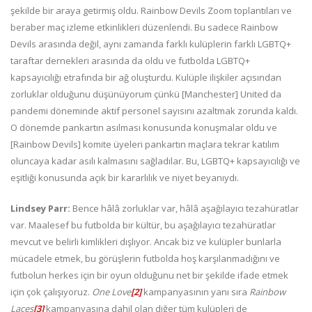
şekilde bir araya getirmiş oldu. Rainbow Devils Zoom toplantıları ve
beraber maç izleme etkinlikleri düzenlendi. Bu sadece Rainbow
Devils arasında değil, aynı zamanda farklı kulüplerin farklı LGBTQ+
taraftar dernekleri arasında da oldu ve futbolda LGBTQ+
kapsayıcılığı etrafında bir ağ oluşturdu. Kulüple ilişkiler açısından
zorluklar olduğunu düşünüyorum çünkü [Manchester] United da
pandemi döneminde aktif personel sayısını azaltmak zorunda kaldı.
O dönemde pankartın asılması konusunda konuşmalar oldu ve
[Rainbow Devils] komite üyeleri pankartın maçlara tekrar katılım
oluncaya kadar asılı kalmasını sağladılar. Bu, LGBTQ+ kapsayıcılığı ve
eşitliği konusunda açık bir kararlılık ve niyet beyanıydı.
Lindsey Parr:
Bence hâlâ zorluklar var, hâlâ aşağılayıcı tezahüratlar
var. Maalesef bu futbolda bir kültür, bu aşağılayıcı tezahüratlar
mevcut ve belirli kimlikleri dışlıyor. Ancak biz ve kulüpler bunlarla
mücadele etmek, bu görüşlerin futbolda hoş karşılanmadığını ve
futbolun herkes için bir oyun olduğunu net bir şekilde ifade etmek
için çok çalışıyoruz.
One Love
[2]
kampanyasının yanı sıra
Rainbow
Laces
[3]
kampanyasına dahil olan diğer tüm kulüpleri de