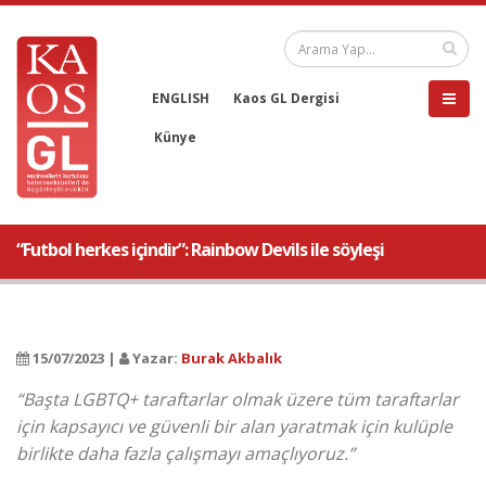
ENGLISH
Kaos GL Dergisi
Künye
“Futbol herkes içindir”: Rainbow Devils ile söyleşi
15/07/2023 |
Yazar:
Burak Akbalık
“Başta LGBTQ+ taraftarlar olmak üzere tüm taraftarlar
için kapsayıcı ve güvenli bir alan yaratmak için kulüple
birlikte daha fazla çalışmayı amaçlıyoruz.”