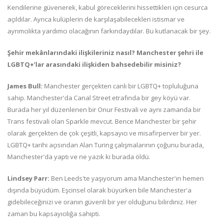
Kendilerine güvenerek, kabul göreceklerini hissettikleri için cesurca
açıldılar. Ayrıca kulüplerin de karşılaşabilecekleri istismar ve
ayrımcılıkta yardımcı olacağının farkındaydılar. Bu kutlanacak bir şey.
Şehir mekânlarındaki ilişkileriniz nasıl? Manchester şehri ile
LGBTQ+’lar arasındaki ilişkiden bahsedebilir misiniz?
James Bull:
Manchester gerçekten canlı bir LGBTQ+ topluluğuna
sahip. Manchester'da Canal Street etrafında bir gey köyü var.
Burada her yıl düzenlenen bir Onur Festivali ve aynı zamanda bir
Trans festivali olan Sparkle mevcut. Bence Manchester bir şehir
olarak gerçekten de çok çeşitli, kapsayıcı ve misafirperver bir yer.
LGBTQ+ tarihi açısından Alan Turing çalışmalarının çoğunu burada,
Manchester'da yaptı ve ne yazık ki burada öldü.
Lindsey Parr:
Ben Leeds'te yaşıyorum ama Manchester'ın hemen
dışında büyüdüm. Eşcinsel olarak büyürken bile Manchester'a
gidebileceğinizi ve oranın güvenli bir yer olduğunu bilirdiniz. Her
zaman bu kapsayıcılığa sahipti.