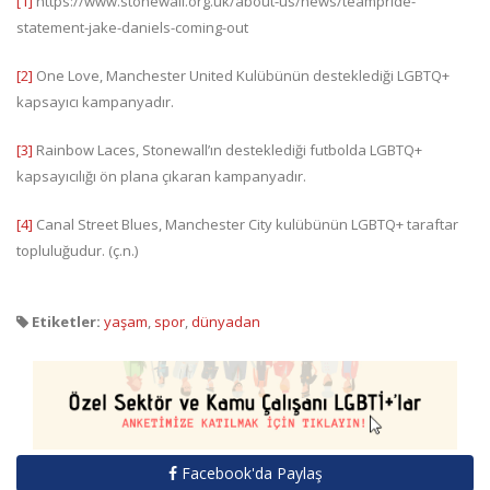
[1]
https://www.stonewall.org.uk/about-us/news/teampride-
statement-jake-daniels-coming-out
[2]
One Love, Manchester United Kulübünün desteklediği LGBTQ+
kapsayıcı kampanyadır.
[3]
Rainbow Laces, Stonewall’ın desteklediği futbolda LGBTQ+
kapsayıcılığı ön plana çıkaran kampanyadır.
[4]
Canal Street Blues, Manchester City kulübünün LGBTQ+ taraftar
topluluğudur. (ç.n.)
Etiketler:
yaşam
,
spor
,
dünyadan
Facebook'da Paylaş