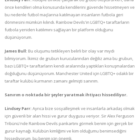
önce kendileri olma konusunda kendilerini güvende hissetmeyen ve
bu nedenle futbol maçlarına katılmayan insanların futbola geri
dönmesini mümkün kılındı. Rainbow Devils'in LGBTQ+ taraftarların
futbola yeniden katılımını sağlayan bir platform olduğunu
düşünüyorum.
James Bull:
Bu oluşumu tetikleyen belirli bir olay var mıydı
bilmiyorum. İkimiz de grubun kurucularından değiliz ama bu grubun,
bazı LGBTQ+ taraftarların kendi aralarında yaptıkları konuşmalardan
doğduğunu düşünüyorum. Manchester United için LGBTQ+ odaklı bir
taraftar kulübü kurmanın zamanı gelmişti sanırım.
Sanırım o noktada bir şeyler yaratmak ihtiyacı hissediliyor.
Lindsey Parr:
Ayrıca bize sosyalleşmek ve insanlarla arkadaş olmak
için güvenli bir alan hissi ve gurur duygusu veriyor. Sir Alex Ferguson
Tribünü'nde Rainbow Devils pankartını görmek benim için gerçek bir
gurur kaynağı. Kulübün kimliğimi ve kim olduğumu benimsediğini
hissediyorum, bu benim için önemli.