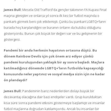
James Bull:
Mesela Old Trafford'da gençler takımının FA Kupası Final
maçına gitmiştim ve onlarca yıl sonra ilk kez bir futbol maçında o
pankartı görmek beni çok etkilemişti. Çünkü bu pankart LGBTQ+’ların
burada hoş karşılandığını ve buranın onların da kulübü olduğunu
gösteriyordu. Bunun çok büyük bir değeri var ve bu gelişmenin bir
göstergesi.
Pandemi bir anda herkesin hayatının ortasına düştü. Bu
dönem Rainbow Devils için çok önem arz ediyor çünkü
pandemi kuruluşundan yaklaşık bir ay sonra başladı. Maçlara
katılmadığınız dönemde LGBTQ+’ların futbolda kapsayıcılığı
konusunda neler yaptınız ve sosyal medya sizin için ne kadar
ön plandaydı?
James Bull:
Pandeminin bariz nedenlerden dolayı büyük bir
dezavantaj olacağına dair bazı endişeler vardı. Grup kurulduktan
kısa süre sonra pandemi etkisini göstermeye başlamıştı ve insanlar
futbol maçlarına doğrudan katılamıyordu. Ancak bu insanları bir