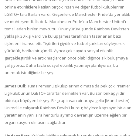
online etkinliklere katılan birçok insan ve diğer futbol kulüplerinin
LGBTQ+ taraftarları vardı. Geçenlerde Manchester Pride'da yer aldık
ve muhteşemdi. İlk defa Manchester Pride'da Manchester United'ı
temsil eden birileri mevcuttu. Onur yürüyüşünde Rainbow Devils’tan
yaklaşık 30 kişi vardı ve kulüp James tarafından tasarlanan bazı
tişörtleri finanse etti. Tişörtleri giydik ve futbol şarkıları söyleyerek
yürüdük, harika bir gündü. Ayrıca çok sayıda sosyal etkinlik
gerçekleştirdik ve artık maçlardan önce olabildiğince sık buluşmaya
çalışıyoruz. Daha fazla sosyal etkinlik yapmayı planlıyoruz, bu
artırmak istediğimiz bir şey.
James Bull:
Tüm Premier Lig kulüplerinin olmasa da pek çok Premier
Lig kulübünün LGBTQ+ taraftar dernekleri var. Bu son birkaç yıldır
oldukça büyüyen bir şey. Bir grup insan bir araya gelip [Manchester]
United ile çalışarak Rainbow Devils'i kurdu; böylece kapsayıcı bir alan
yaratmanın yanı sıra her türlü ayrımcı davranışın üzerine eğilen bir
organizasyon olmasını sağladılar.
Lindsey Parr:
Kulüple birlikte çalışarak bu grubu oluştururken, daha