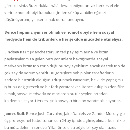
görebilirsiniz. Bu zorluklar hâlâ devam ediyor ancak herkes el ele
verirse homofobiyi futbolun içinden söküp atabileceğimizi
düşünüyorum, iyimser olmak durumundayım.
Bence hepimiz iyimser olmalı ve homofobiyle hem sosyal
medyada hem de tribünlerde her şekilde mücadele etmeliyiz.
Lindsey Parr:
[Manchester] United paylaşımlarına ve bizim
paylaşımlarımıza gelen bazı yorumlara baktığımızda sosyal
medyanın bizim için zor olduğunu söyleyebilirim ancak destek için de
çok sayıda yorum yapıldı. Bu görüşlere sahip olan taraftarların
sadece bir azınlık olduğunu düşünmek istiyorum, belki de yaptığımız
iş bunu değiştirecek ve bir fark yaratacaktır. Bence kulüp bizden fikir
almak, sosyal medyada ve maçlarda bu tür şeyleri ortadan
kaldırmak istiyor. Herkes için kapsayıcı bir alan yaratmak istiyorlar.
James Bull:
Bence Josh Carvalho, Jake Daniels ve Zander Murray gibi
üç profesyonel futbolcunun son 24 ay içinde açılmış olması kesinlikle
bu mücadelenin sonucu. Yıllar önce olsa böyle bir şey olamazdı.