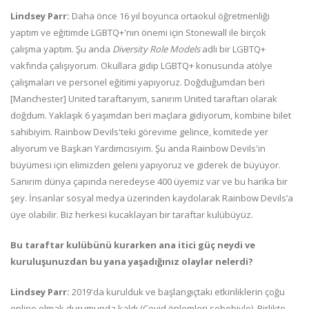
Lindsey Parr:
Daha önce 16 yıl boyunca ortaokul öğretmenliği
yaptım ve eğitimde LGBTQ+'nın önemi için Stonewall ile birçok
çalışma yaptım. Şu anda
Diversity Role Models
adlı bir LGBTQ+
vakfında çalışıyorum. Okullara gidip LGBTQ+ konusunda atölye
çalışmaları ve personel eğitimi yapıyoruz. Doğduğumdan beri
[Manchester] United taraftarıyım, sanırım United taraftarı olarak
doğdum. Yaklaşık 6 yaşımdan beri maçlara gidiyorum, kombine bilet
sahibiyim. Rainbow Devils'teki görevime gelince, komitede yer
alıyorum ve Başkan Yardımcısıyım. Şu anda Rainbow Devils'in
büyümesi için elimizden geleni yapıyoruz ve giderek de büyüyor.
Sanırım dünya çapında neredeyse 400 üyemiz var ve bu harika bir
şey. İnsanlar sosyal medya üzerinden kaydolarak Rainbow Devils’a
üye olabilir. Biz herkesi kucaklayan bir taraftar kulübüyüz.
Bu taraftar kulübünü kurarken ana itici güç neydi ve
kuruluşunuzdan bu yana yaşadığınız olaylar nelerdi?
Lindsey Parr:
2019'da kurulduk ve başlangıçtaki etkinliklerin çoğu
online olmak durumunda kaldı (Covid önlemleri sebebiyle). Birlikte