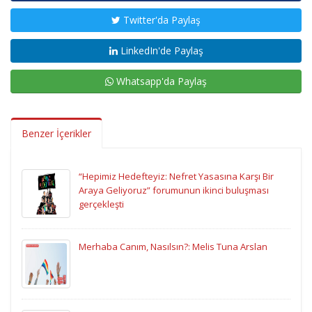
Twitter'da Paylaş
LinkedIn'de Paylaş
Whatsapp'da Paylaş
Benzer İçerikler
“Hepimiz Hedefteyiz: Nefret Yasasına Karşı Bir
Araya Geliyoruz” forumunun ikinci buluşması
gerçekleşti
Merhaba Canım, Nasılsın?: Melis Tuna Arslan