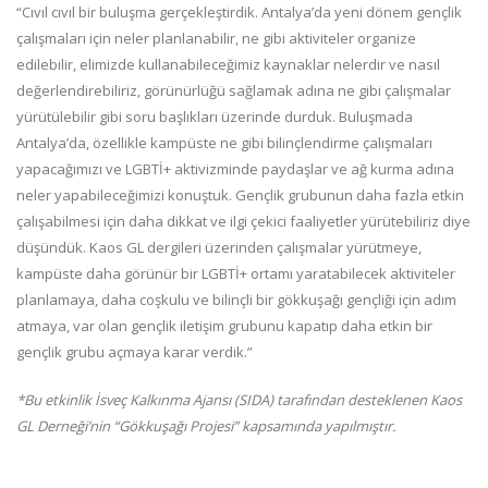
“Cıvıl cıvıl bir buluşma gerçekleştirdik. Antalya’da yeni dönem gençlik
çalışmaları için neler planlanabilir, ne gibi aktiviteler organize
edilebilir, elimizde kullanabileceğimiz kaynaklar nelerdir ve nasıl
değerlendirebiliriz, görünürlüğü sağlamak adına ne gibi çalışmalar
yürütülebilir gibi soru başlıkları üzerinde durduk. Buluşmada
Antalya’da, özellikle kampüste ne gibi bilinçlendirme çalışmaları
yapacağımızı ve LGBTİ+ aktivizminde paydaşlar ve ağ kurma adına
neler yapabileceğimizi konuştuk. Gençlik grubunun daha fazla etkin
çalışabilmesi için daha dikkat ve ilgi çekici faaliyetler yürütebiliriz diye
düşündük. Kaos GL dergileri üzerinden çalışmalar yürütmeye,
kampüste daha görünür bir LGBTİ+ ortamı yaratabilecek aktiviteler
planlamaya, daha coşkulu ve bilinçli bir gökkuşağı gençliği için adım
atmaya, var olan gençlik iletişim grubunu kapatıp daha etkin bir
gençlik grubu açmaya karar verdik.”
*Bu etkinlik İsveç Kalkınma Ajansı (SIDA) tarafından desteklenen Kaos
GL Derneği’nin “Gökkuşağı Projesi” kapsamında yapılmıştır.