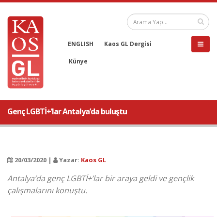
ENGLISH
Kaos GL Dergisi
Künye
Genç LGBTİ+’lar Antalya’da buluştu
20/03/2020 |
Yazar:
Kaos GL
Antalya’da genç LGBTİ+’lar bir araya geldi ve gençlik
çalışmalarını konuştu.