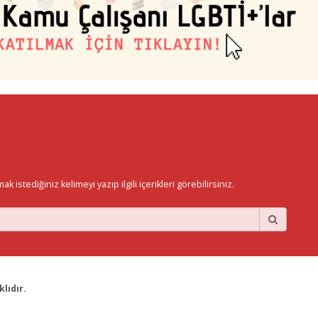
istediğiniz kelimeyi yazıp ilgili içerikleri görebilirsiniz.
lıdır.