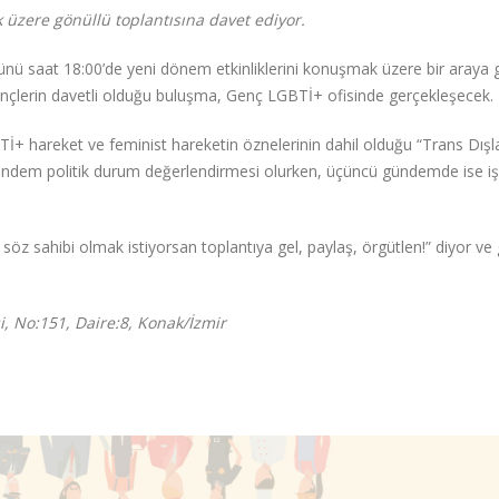
üzere gönüllü toplantısına davet ediyor.
günü saat 18:00’de yeni dönem etkinliklerini konuşmak üzere bir araya 
nçlerin davetli olduğu buluşma, Genç LGBTİ+ ofisinde gerçekleşecek.
İ+ hareket ve feminist hareketin öznelerinin dahil olduğu “Trans Dışla
gündem politik durum değerlendirmesi olurken, üçüncü gündemde ise işl
öz sahibi olmak istiyorsan toplantıya gel, paylaş, örgütlen!” diyor ve
i, No:151, Daire:8, Konak/İzmir