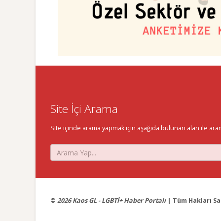
Site İçi Arama
Site içinde arama yapmak için aşağıda bulunan alan ile aramak 
©
2026 Kaos GL - LGBTİ+ Haber Portalı
| Tüm Hakları Sak