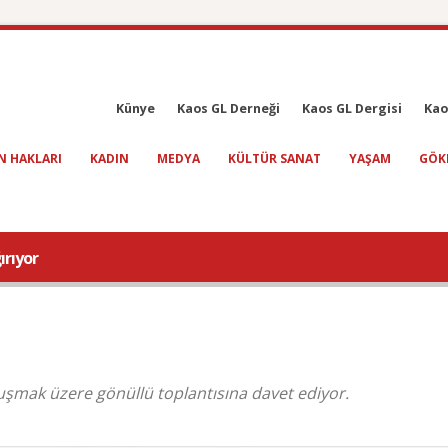
Künye
Kaos GL Derneği
Kaos GL Dergisi
Kao
N HAKLARI
KADIN
MEDYA
KÜLTÜR SANAT
YAŞAM
GÖK
ırıyor
uşmak üzere gönüllü toplantısına davet ediyor.