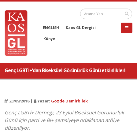
ENGLISH
Kaos GL Dergisi
Künye
Genç LGBTİ+’dan Biseksüel Görünürlük Günü etkinlikleri
20/09/2018 |
Yazar:
Gözde Demirbilek
Genç LGBTİ+ Derneği, 23 Eylül Biseksüel Görünürlük
Günü için parti ve Bi+ şemsiyeye odaklanan atölye
düzenliyor.