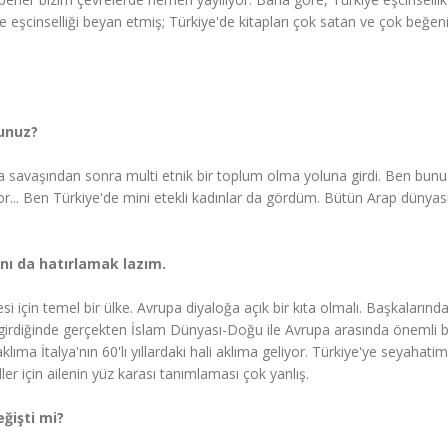
eşcinselliği beyan etmiş; Türkiye'de kitapları çok satan ve çok beğeni
unuz?
nya savaşından sonra multi etnik bir toplum olma yoluna girdi. Ben bunu
.. Ben Türkiye'de mini etekli kadınlar da gördüm. Bütün Arap dünyası
ını da hatırlamak lazım.
esi için temel bir ülke. Avrupa diyaloğa açık bir kıta olmalı. Başkalarınd
girdiğinde gerçekten İslam Dünyası-Doğu ile Avrupa arasında önemli b
ma İtalya'nın 60'lı yıllardaki hali aklıma geliyor. Türkiye'ye seyahati
r için ailenin yüz karası tanımlaması çok yanlış.
eğişti mi?