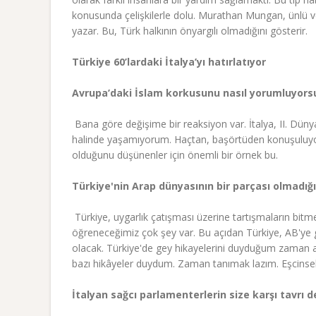
konusunda çelişkilerle dolu. Murathan Mungan, ünlü ve 
yazar. Bu, Türk halkının önyargılı olmadığını gösterir.
Türkiye 60’lardaki İtalya’yı hatırlatıyor
Avrupa’daki İslam korkusunu nasıl yorumluyors
 Bana göre değişime bir reaksiyon var. İtalya, II. Dü
halinde yaşamıyorum. Haçtan, başörtüden konuşuluyor.
olduğunu düşünenler için önemli bir örnek bu.
Türkiye'nin Arap dünyasının bir parçası olmadığ
 Türkiye, uygarlık çatışması üzerine tartışmaların bitm
öğreneceğimiz çok şey var. Bu açıdan Türkiye, AB'ye 
olacak. Türkiye'de gey hikayelerini duyduğum zaman aklı
bazı hikâyeler duydum. Zaman tanımak lazım. Eşcinselle
İtalyan sağcı parlamenterlerin size karşı tavrı d