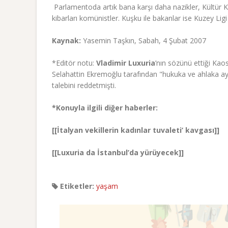
 Parlamentoda artık bana karşı daha nazikler, Kültür 
kibarları komünistler. Kuşku ile bakanlar ise Kuzey Ligi m
Kaynak:
Yasemin Taşkın, Sabah, 4 Şubat 2007
*Editör notu:
Vladimir Luxuria
’nın sözünü ettiği Kao
Selahattin Ekremoğlu tarafından "hukuka ve ahlaka ayk
talebini reddetmişti.
*Konuyla ilgili diğer haberler:
[[İtalyan vekillerin kadınlar tuvaleti’ kavgası]]
[[Luxuria da İstanbul’da yürüyecek]]
Etiketler:
yaşam