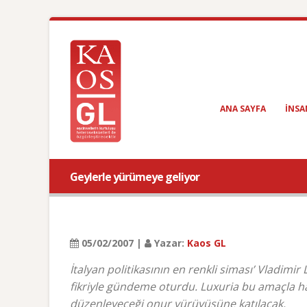
ANA SAYFA
INSA
Geylerle yürümeye geliyor
05/02/2007 |
Yazar:
Kaos GL
İtalyan politikasının en renkli siması’ Vladim
fikriyle gündeme oturdu. Luxuria bu amaçla h
düzenleyeceği onur yürüyüşüne katılacak.