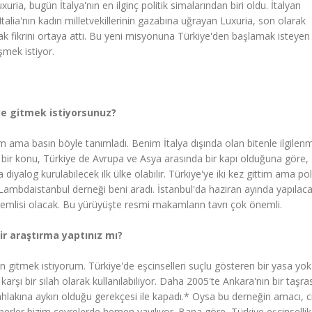
uria, bugün İtalya'nın en ilginç politik simalarından biri oldu. İtalyan
Italia'nın kadın milletvekillerinin gazabına uğrayan Luxuria, son olarak
ak fikrini ortaya attı. Bu yeni misyonuna Türkiye'den başlamak isteyen
şmek istiyor.
ye gitmek istiyorsunuz?
m ama basın böyle tanımladı. Benim İtalya dışında olan bitenle ilgile
i bir konu, Türkiye de Avrupa ve Asya arasında bir kapı olduğuna göre,
diyalog kurulabilecek ilk ülke olabilir. Türkiye'ye iki kez gittim ama poli
ambdaistanbul derneği beni aradı. İstanbul'da haziran ayında yapılac
nemlisi olacak. Bu yürüyüşte resmi makamların tavrı çok önemli.
ir araştırma yaptınız mı?
n gitmek istiyorum. Türkiye'de eşcinselleri suçlu gösteren bir yasa yo
karşı bir silah olarak kullanılabiliyor. Daha 2005'te Ankara'nın bir taşra
akına aykırı olduğu gerekçesi ile kapadı.* Oysa bu derneğin amacı, c
aberler bizim çevrelerde hemen yayılıyor. Bana göre, Türkiye eşcinsellik