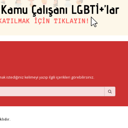
istediğiniz kelimeyi yazıp ilgili içerikleri görebilirsiniz.
lıdır.