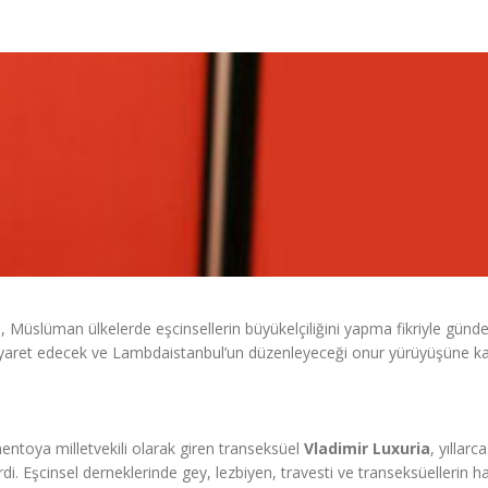
a
, Müslüman ülkelerde eşcinsellerin büyükelçiliğini yapma fikriyle gün
ziyaret edecek ve Lambdaistanbul’un düzenleyeceği onur yürüyüşüne ka
entoya milletvekili olarak giren transeksüel
Vladimir Luxuria
, yıllarc
i. Eşcinsel derneklerinde gey, lezbiyen, travesti ve transeksüellerin hak