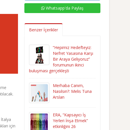
Whatsapp'da Paylaş
Benzer İçerikler
“Hepimiz Hedefteyiz:
Nefret Yasasına Karşı
Bir Araya Geliyoruz”
forumunun ikinci
buluşması gerçekleşti
Merhaba Canım,
deme
Nasılsın?: Melis Tuna
tılacak.
Arslan
ERA, “Kapsayıcı İş
a İtalya
Yerleri İnşa Etmek”
ları için
etkinliğini 26