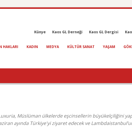
Künye
Kaos GL Derneği
Kaos GL Dergisi
Kao
N HAKLARI
KADIN
MEDYA
KÜLTÜR SANAT
YAŞAM
GÖK
ir Luxuria, Müslüman ülkelerde eşcinsellerin büyükelçiliğini y
aziran ayında Türkiye'yi ziyaret edecek ve Lambdaistanbul’u