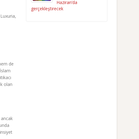
Haziran’da
gerçekleştirecek
 Luxuria,
nmem de
 İslam
tikacı
ak olan
k ancak
sında
insiyet