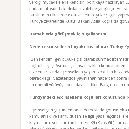
verdiği mücadelelerle kendisini politikaya hazırlayan Lux
parlamentosunda kadınlar tuvaletine gittiği için Forza 
Müslüman ülkelerde eşcinsellerin büyükelçiliğini yapm
Türkiye ziyaretinde Kültür Bakanı Atilla Koç'la da görü
Derneklerle görüşmek için geliyorum
Neden eşcinsellerin büyükelçisi olarak Türkiye'
 Ben kendimi gey büyükelçisi olarak sunmak istemedi
doğru bir şey. Avrupa için insan hakları konusu öneml
ülkeleri arasında eşcinsellerin yaşam koşulları hakkında 
olarak değil. Gazetenizde yayınlanan haberden sonra L
en önemli yürüyüşe beni davet ettiler. Bu galiba en ö
Türkiye'deki eşcinsellerin koşulları konusunda b
 Eşcinsel yürüyüşünden önce derneklerle görüşmek içi
kamu ahlakı ve kamu düzeni ile ilgili yasa, eşcinsellere 
kaymakam, yeni kurulan bir derneği (Kaos GL) kamu ahl
olarak farklı insanlara bir yardım sağlamaktı. Bu tip h