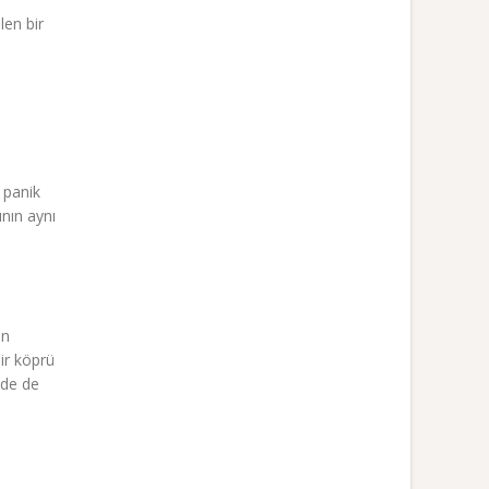
len bir
 panik
nın aynı
an
ir köprü
mde de