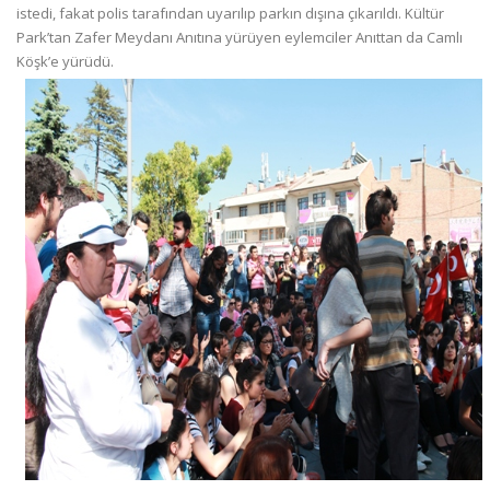
istedi, fakat polis tarafından uyarılıp parkın dışına çıkarıldı. Kültür
Park’tan Zafer Meydanı Anıtına yürüyen eylemciler Anıttan da Camlı
Köşk’e yürüdü.