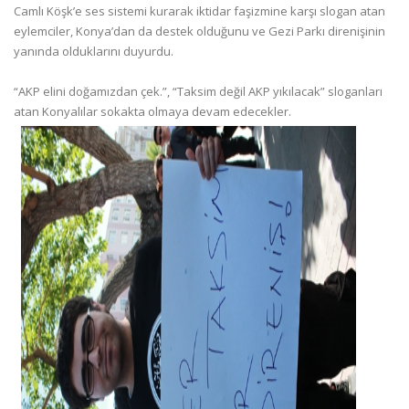
Camlı Köşk’e ses sistemi kurarak iktidar faşizmine karşı slogan atan
eylemciler, Konya’dan da destek olduğunu ve Gezi Parkı direnişinin
yanında olduklarını duyurdu.
“AKP elini doğamızdan çek.”, “Taksim değil AKP yıkılacak” sloganları
atan Konyalılar sokakta olmaya devam edecekler.