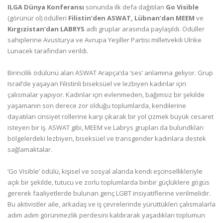
ILGA Dünya Konferansı
sonunda ilk defa dağıtılan
Go Visible
(görünür ol) ödülleri
Filistin’den ASWAT, Lübnan’dan MEEM
ve
Kırgızistan’dan LABRYS
adlı gruplar arasında paylaşıldı. Ödüller
sahiplerine Avusturya ve Avrupa Yeşiller Partisi milletvekili Ulrike
Lunacek tarafından verildi.
Birincilik ödülünü alan ASWAT Arapça’da ‘ses’ anlamına geliyor. Grup
Israil’de yaşayan Filistinli biseksüel ve lezbiyen kadınlar için
çalısmalar yapıyor. Kadınlar için evlenmeden, bağımsız bir şekilde
yaşamanın son derece zor olduğu toplumlarda, kendilerine
dayatılan cinsiyet rollerine karşı çıkarak bir yol çizmek büyük cesaret
isteyen bir iş. ASWAT gibi, MEEM ve Labrys grupları da bulundkları
bölgelerdeki lezbiyen, biseksüel ve transgender kadınlara destek
sağlamaktalar.
‘Go Visible’ ödülü, kişisel ve sosyal alanda kendi eşcinsellikleriyle
açık bir şekilde, tutucu ve zorlu toplumlarda binbir güçlüklere gögüs
gererek faaliyetlerde bulunan genç LGBT insiyatiflerine verilmelidir.
Bu aktivistler aile, arkadaş ve iş çevrelerinde yürüttükleri çalısmalarla
adım adım görünmezlik perdesini kaldırarak yaşadıkları toplumun