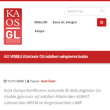
ENGLISH
Kaos GL Dergisi
Künye
GO VISIBLE (Görünür Ol) ödülleri sahiplerini buldu
11/11/2008 |
Yazar:
Anıl Üver
ILGA Dünya Konferansı sonunda ilk defa dağıtılan Go
Visible (görünür ol) ödülleri Filistin’den ASWAT,
Lübnan’dan MEEM ve Kırgızistan’dan LABR