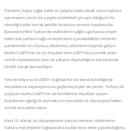
Pandemi, başta sağlık hakkı ve çalışma hakkı olmak üzere haklara
eşit erişimin onurlu bir yaşam sürebilmek için şart olduğunu hiç
olmadığı kadar berrak şekilde önümüze sererek hayatımızda.
Bununla birlikte Türkiye’de mültecilerin sağlık sigortasına erişimi
halen katı şartlara bağlı ve mültecilerin iş bulabildikleri sektörler
pandemiden en olumsuz etkilenmiş sektörlerin başında geliyor.
Mülteci LGBTİ+lar ise, bu koşulları hem LGBTİ+lara yönelik artan
nefret söylemlerinin hem de yabancı düşmanlığının tek bedende
hedefi olarak deneyimliyor.
Yine de biliyoruz ki LGBTİ+ doğmak her biri kendi biricikliğinde
mücadele ve dayanışma kası güçlenmiş kişiler de yaratır. Türkiye'de
yaşayan mülteci LGBTİ+lar da kendilerine dayatılan yaşam
koşullarının ağırlığı ile durmaksızın mücadele ve dayanışma hatları
örerek mücadele ediyor.
Kaos GL olarak, bu dayanışmanın parçası olmanın, mültecilerin
haklara eşit erişimini sağlayacak koşulları tesis etme yükümlülüğünü