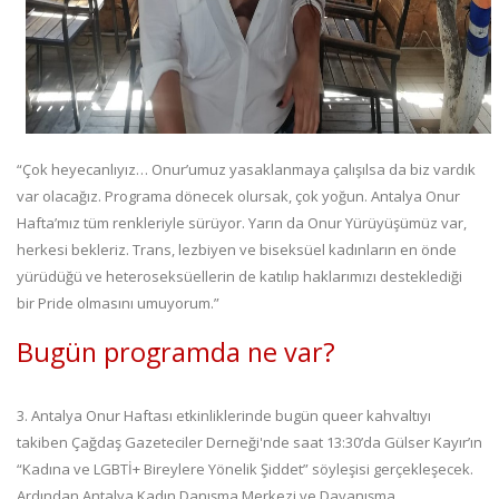
“Çok heyecanlıyız… Onur’umuz yasaklanmaya çalışılsa da biz vardık
var olacağız. Programa dönecek olursak, çok yoğun. Antalya Onur
Hafta’mız tüm renkleriyle sürüyor. Yarın da Onur Yürüyüşümüz var,
herkesi bekleriz. Trans, lezbiyen ve biseksüel kadınların en önde
yürüdüğü ve heteroseksüellerin de katılıp haklarımızı desteklediği
bir Pride olmasını umuyorum.”
Bugün programda ne var?
3. Antalya Onur Haftası etkinliklerinde bugün queer kahvaltıyı
takiben Çağdaş Gazeteciler Derneği'nde saat 13:30’da Gülser Kayır’ın
“Kadına ve LGBTİ+ Bireylere Yönelik Şiddet” söyleşisi gerçekleşecek.
Ardından Antalya Kadın Danışma Merkezi ve Dayanışma