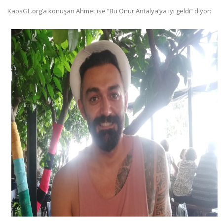
KaosGL.org’a konuşan Ahmet ise “Bu Onur Antalya’ya iyi geldi” diyor: