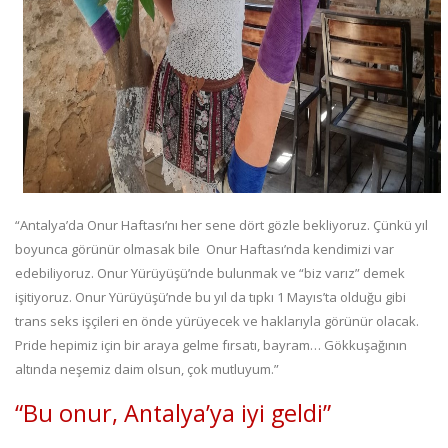
“Antalya’da Onur Haftası’nı her sene dört gözle bekliyoruz. Çünkü yıl
boyunca görünür olmasak bile Onur Haftası’nda kendimizi var
edebiliyoruz. Onur Yürüyüşü’nde bulunmak ve “biz varız” demek
işitiyoruz. Onur Yürüyüşü’nde bu yıl da tıpkı 1 Mayıs’ta olduğu gibi
trans seks işçileri en önde yürüyecek ve haklarıyla görünür olacak.
Pride hepimiz için bir araya gelme fırsatı, bayram… Gökkuşağının
altında neşemiz daim olsun, çok mutluyum.”
“Bu onur, Antalya’ya iyi geldi”