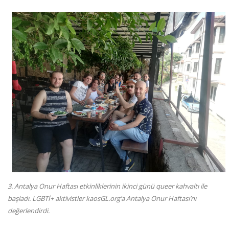
3. Antalya Onur Haftası etkinliklerinin ikinci günü queer kahvaltı ile
başladı. LGBTİ+ aktivistler kaosGL.org’a Antalya Onur Haftası’nı
değerlendirdi.