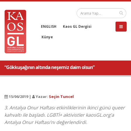
ENGLISH
Kaos GL Dergisi
Künye
“Gökkuşağının altında neşemiz daim olsun”
15/06/2019 |
Yazar:
Seçin Tuncel
3. Antalya Onur Haftası etkinliklerinin ikinci günü queer
kahvaltı ile başladı. LGBTİ+ aktivistler kaosGL.org’a
Antalya Onur Haftası’nı değerlendirdi.