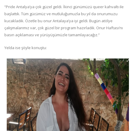
“Pride Antalya’ya çok güzel geldi. İkinci günümüzü queer kahvaltı ile
başlattık. Tüm gücümüz ve mutluluğumuzla bu yıl da onurumuzu
kucakladık. Özetle bu onur Antalaya’ya iyi geldi. Bugün atölye
çalışmalarımız var, çok güzel bir program hazırladık. Onur Haftası’nı
basın açıklaması ve yürüyüşümüzle tamamlayacağız.”
Yelda ise şöyle konuştu: