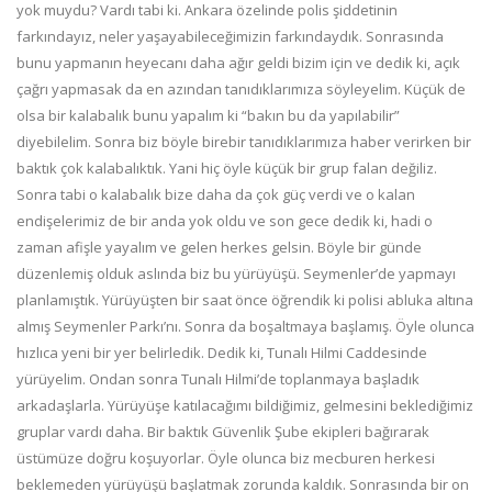
yok muydu? Vardı tabi ki. Ankara özelinde polis şiddetinin
farkındayız, neler yaşayabileceğimizin farkındaydık. Sonrasında
bunu yapmanın heyecanı daha ağır geldi bizim için ve dedik ki, açık
çağrı yapmasak da en azından tanıdıklarımıza söyleyelim. Küçük de
olsa bir kalabalık bunu yapalım ki “bakın bu da yapılabilir”
diyebilelim. Sonra biz böyle birebir tanıdıklarımıza haber verirken bir
baktık çok kalabalıktık. Yani hiç öyle küçük bir grup falan değiliz.
Sonra tabi o kalabalık bize daha da çok güç verdi ve o kalan
endişelerimiz de bir anda yok oldu ve son gece dedik ki, hadi o
zaman afişle yayalım ve gelen herkes gelsin. Böyle bir günde
düzenlemiş olduk aslında biz bu yürüyüşü. Seymenler’de yapmayı
planlamıştık. Yürüyüşten bir saat önce öğrendik ki polisi abluka altına
almış Seymenler Parkı’nı. Sonra da boşaltmaya başlamış. Öyle olunca
hızlıca yeni bir yer belirledik. Dedik ki, Tunalı Hilmi Caddesinde
yürüyelim. Ondan sonra Tunalı Hilmi’de toplanmaya başladık
arkadaşlarla. Yürüyüşe katılacağımı bildiğimiz, gelmesini beklediğimiz
gruplar vardı daha. Bir baktık Güvenlik Şube ekipleri bağırarak
üstümüze doğru koşuyorlar. Öyle olunca biz mecburen herkesi
beklemeden yürüyüşü başlatmak zorunda kaldık. Sonrasında bir on