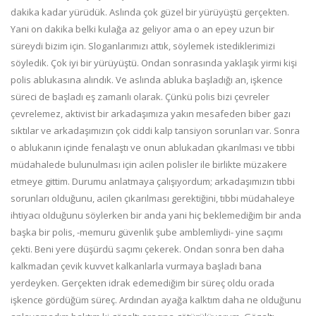
dakika kadar yürüdük. Aslında çok güzel bir yürüyüştü gerçekten.
Yani on dakika belki kulağa az geliyor ama o an epey uzun bir
süreydi bizim için. Sloganlarımızı attık, söylemek istediklerimizi
söyledik. Çok iyi bir yürüyüştü. Ondan sonrasında yaklaşık yirmi kişi
polis ablukasına alındık. Ve aslında abluka başladığı an, işkence
süreci de başladı eş zamanlı olarak. Çünkü polis bizi çevreler
çevrelemez, aktivist bir arkadaşımıza yakın mesafeden biber gazı
sıktılar ve arkadaşımızın çok ciddi kalp tansiyon sorunları var. Sonra
o ablukanın içinde fenalaştı ve onun ablukadan çıkarılması ve tıbbi
müdahalede bulunulması için acilen polisler ile birlikte müzakere
etmeye gittim. Durumu anlatmaya çalışıyordum; arkadaşımızın tıbbi
sorunları olduğunu, acilen çıkarılması gerektiğini, tıbbi müdahaleye
ihtiyacı olduğunu söylerken bir anda yani hiç beklemediğim bir anda
başka bir polis, -memuru güvenlik şube amblemliydi- yine saçımı
çekti. Beni yere düşürdü saçımı çekerek. Ondan sonra ben daha
kalkmadan çevik kuvvet kalkanlarla vurmaya başladı bana
yerdeyken. Gerçekten idrak edemediğim bir süreç oldu orada
işkence gördüğüm süreç. Ardından ayağa kalktım daha ne olduğunu