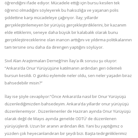
öğrendiğini ifade ediyor. Mücadele ettiği için bursu kesilen tek
öğrenci olmadığını söyleyerek bu haksızlığa ve yaşanan polis
şiddettine karşı mücadeleye çağırıyor. İlay; yıllardır
gerçekleştirilemeyen bir yürüyüş gerçekleştirdiklerini, bir kazanım
elde ettiklerini, seneye daha büyük bir kalabalık olarak bunu
gerçekleştireceklerine olan inancın arttığını ve yıldırma politikalarının
tam tersine onu daha da direngen yaptığını söylüyor.
Sivil Alan Araştırmaları Derneği’nin İlay’a ilk sorusu şu oluyor:
“Ankara’da Onur Yürüyüşüne katılmanın ardından geri ödemeli
bursun kesildi. O günkü eylemde neler oldu, sen neler yaşadın biraz
bahsedebilir misin?”
İlay ise şöyle cevaplıyor:“Önce Ankara’da nasıl bir Onur Yürüyüşü
düzenlediğimizden bahsedeyim. Ankara’da yıllardır onur yürüyüşü
düzenlenemiyor . Düzenlenenler de Haziran ayında Onur Yürüyüşü
olarak değil de Mayıs ayında genelde ODTÜ’ de düzenlenen
yürüyüşlerdi. Uzun bir aranın ardından ilkti. Yani bu yaptığımız o
yüzden çok heyecanlandıran bir şeydi bizi. Başta tedirginliklerimiz