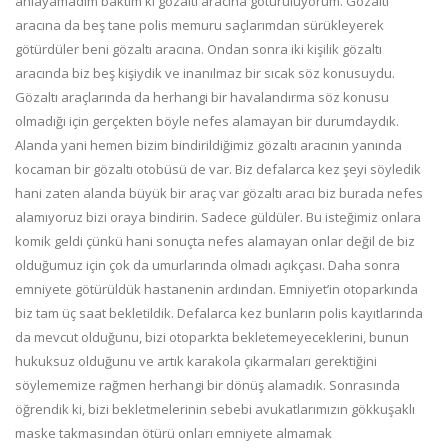
anlayamadım baktım ki gözaltı aracına götürülüyorum. Gözaltı
aracına da beş tane polis memuru saçlarımdan sürükleyerek
götürdüler beni gözaltı aracına. Ondan sonra iki kişilik gözaltı
aracında biz beş kişiydik ve inanılmaz bir sıcak söz konusuydu.
Gözaltı araçlarında da herhangi bir havalandırma söz konusu
olmadığı için gerçekten böyle nefes alamayan bir durumdaydık.
Alanda yani hemen bizim bindirildiğimiz gözaltı aracının yanında
kocaman bir gözaltı otobüsü de var. Biz defalarca kez şeyi söyledik
hani zaten alanda büyük bir araç var gözaltı aracı biz burada nefes
alamıyoruz bizi oraya bindirin. Sadece güldüler. Bu isteğimiz onlara
komik geldi çünkü hani sonuçta nefes alamayan onlar değil de biz
olduğumuz için çok da umurlarında olmadı açıkçası. Daha sonra
emniyete götürüldük hastanenin ardından. Emniyet’in otoparkında
biz tam üç saat bekletildik. Defalarca kez bunların polis kayıtlarında
da mevcut olduğunu, bizi otoparkta bekletemeyeceklerini, bunun
hukuksuz olduğunu ve artık karakola çıkarmaları gerektiğini
söylememize rağmen herhangi bir dönüş alamadık. Sonrasında
öğrendik ki, bizi bekletmelerinin sebebi avukatlarımızın gökkuşaklı
maske takmasından ötürü onları emniyete almamak