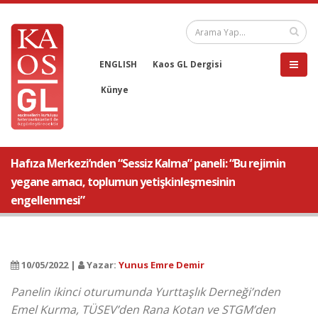
ENGLISH
Kaos GL Dergisi
Künye
Hafıza Merkezi’nden “Sessiz Kalma” paneli: “Bu rejimin
yegane amacı, toplumun yetişkinleşmesinin
engellenmesi”
10/05/2022 |
Yazar:
Yunus Emre Demir
Panelin ikinci oturumunda Yurttaşlık Derneği’nden
Emel Kurma, TÜSEV’den Rana Kotan ve STGM’den