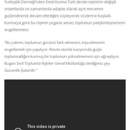
Yurttaşlık Derneği’nden Emel Kurma Türk devlet rejiminin değişik
ortamlarda ve zamanlarda adapte olarak aynı meramını
güçlendirerek devam ettirdiğini söyleyerek sözlerine başladı.
Kurma’ya göre bu rejimin yegane amacı, toplumun yetişkinleşmesinin
engellenmesi:
“Bu yatırım, toplumun gücünü fark etmesini, inşa etmesini
engellemek için yapılıyor. Resmi otorite karşısında güçlü
toplumsallığını kurmuş bir toplumun yükselmemesi için uğraşılıyor.
Bugün Sivil Toplumla İlişkiler Genel Müdürlüğü dediğimiz şey
Güvenlik Şube’dir.”