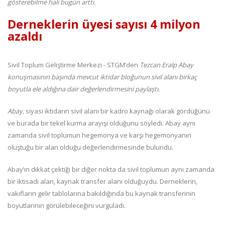
gösterebilme hali bugün arttı.
Derneklerin üyesi sayısı 4 milyon
azaldı
Sivil Toplum Geliştirme Merkezi - STGM’den
Tezcan Eralp Abay
konuşmasının başında mevcut iktidar bloğunun sivil alanı birkaç
boyutla ele aldığına dair değerlendirmesini paylaştı.
Abay,
siyasi iktidarın sivil alanı bir kadro kaynağı olarak gördüğünü
ve burada bir tekel kurma arayışı olduğunu söyledi. Abay aynı
zamanda sivil toplumun hegemonya ve karşı hegemonyanın
oluştuğu bir alan olduğu değerlendirmesinde bulundu.
Abay’ın dikkat çektiği bir diğer nokta da sivil toplumun aynı zamanda
bir iktisadi alan, kaynak transfer alanı olduğuydu. Derneklerin,
vakıfların gelir tablolarına bakıldığında bu kaynak transferinin
boyutlarının görülebileceğini vurguladı.