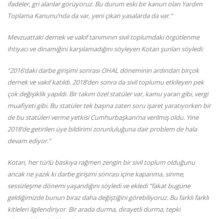
ifadeler, gri alanlar görüyoruz. Bu durum eski bir kanun olan Yardım
Toplama Kanunu’nda da var, yeni çıkan yasalarda da var.”
Mevzuattaki dernek ve vakıf tanımının sivil toplumdaki örgütlenme
ihtiyacı ve dinamiğini karşılamadığını söyleyen Kotan şunları söyledi:
“2016’daki darbe girişimi sonrası OHAL döneminin ardından birçok
dernek ve vakıf katıldı. 2018’den sonra da sivil toplumu etkileyen pek
çok değişiklik yapıldı. Bir takım özel statüler var, kamu yararı gibi, vergi
muafiyeti gibi. Bu statüler tek başına zaten soru işaret yaratıyorken bir
de bu statüleri verme yetkisi Cumhurbaşkanı’na verilmiş oldu. Yine
2018’de getirilen üye bildirimi zorunluluğuna dair problem de hala
devam ediyor.”
Kotan, her türlü baskıya rağmen zengin bir sivil toplum olduğunu
ancak ne yazık ki darbe girişimi sonrası içine kapanma, sinme,
sessizleşme dönemi yaşandığını söyledi ve ekledi “fakat bugüne
geldiğimizde bunun biraz daha değiştiğini görebiliyoruz. Bu farklı farklı
kitleleri ilgilendiriyor. Bir arada durma, dirayetli durma, tepki