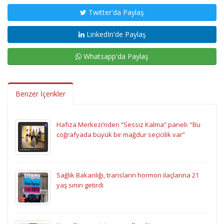
Twitter'da Paylaş
LinkedIn'de Paylaş
Whatsapp'da Paylaş
Benzer İçerikler
Hafıza Merkezi’nden “Sessiz Kalma” paneli: “Bu
coğrafyada büyük bir mağdur seçicilik var”
Sağlık Bakanlığı, transların hormon ilaçlarına 21
yaş sınırı getirdi