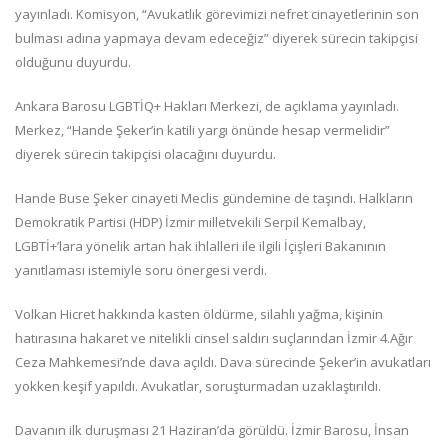
yayınladı. Komisyon, “Avukatlık görevimizi nefret cinayetlerinin son
bulması adına yapmaya devam edeceğiz” diyerek sürecin takipçisi
olduğunu duyurdu.
Ankara Barosu LGBTİQ+ Hakları Merkezi, de açıklama yayınladı.
Merkez, “Hande Şeker’in katili yargı önünde hesap vermelidir”
diyerek sürecin takipçisi olacağını duyurdu.
Hande Buse Şeker cinayeti Meclis gündemine de taşındı. Halkların
Demokratik Partisi (HDP) İzmir milletvekili Serpil Kemalbay,
LGBTİ+’lara yönelik artan hak ihlalleri ile ilgili İçişleri Bakanının
yanıtlaması istemiyle soru önergesi verdi.
Volkan Hicret hakkında kasten öldürme, silahlı yağma, kişinin
hatırasına hakaret ve nitelikli cinsel saldırı suçlarından İzmir 4.Ağır
Ceza Mahkemesi’nde dava açıldı. Dava sürecinde Şeker’in avukatları
yokken keşif yapıldı. Avukatlar, soruşturmadan uzaklaştırıldı.
Davanın ilk duruşması 21 Haziran’da görüldü. İzmir Barosu, İnsan