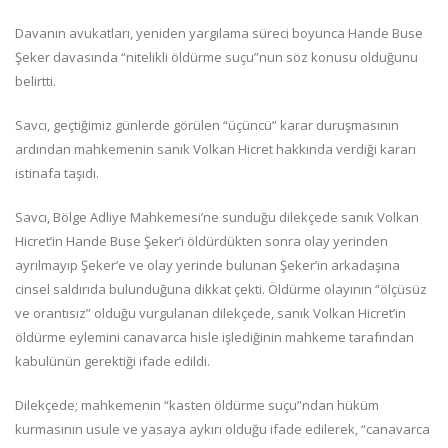
Davanın avukatları, yeniden yargılama süreci boyunca Hande Buse
Şeker davasında “nitelikli öldürme suçu”nun söz konusu olduğunu
belirtti.
Savcı, geçtiğimiz günlerde görülen “üçüncü” karar duruşmasının
ardından mahkemenin sanık Volkan Hicret hakkında verdiği kararı
istinafa taşıdı.
Savcı, Bölge Adliye Mahkemesi’ne sunduğu dilekçede sanık Volkan
Hicret’in Hande Buse Şeker’i öldürdükten sonra olay yerinden
ayrılmayıp Şeker’e ve olay yerinde bulunan Şeker’in arkadaşına
cinsel saldırıda bulunduğuna dikkat çekti. Öldürme olayının “ölçüsüz
ve orantısız” olduğu vurgulanan dilekçede, sanık Volkan Hicret’in
öldürme eylemini canavarca hisle işlediğinin mahkeme tarafından
kabulünün gerektiği ifade edildi.
Dilekçede; mahkemenin “kasten öldürme suçu”ndan hüküm
kurmasının usule ve yasaya aykırı olduğu ifade edilerek, “canavarca