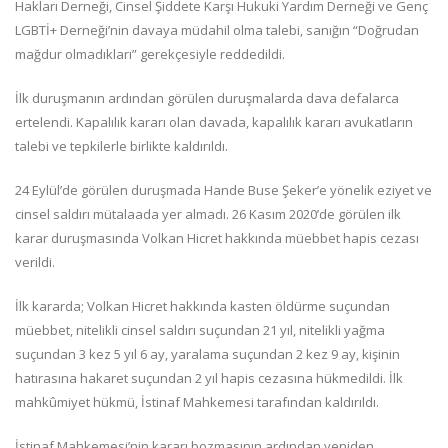
Hakları Derneği, Cinsel Şiddete Karşı Hukuki Yardım Derneği ve Genç
LGBTİ+ Derneği’nin davaya müdahil olma talebi, sanığın “Doğrudan
mağdur olmadıkları” gerekçesiyle reddedildi.
İlk duruşmanın ardından görülen duruşmalarda dava defalarca
ertelendi. Kapalılık kararı olan davada, kapalılık kararı avukatların
talebi ve tepkilerle birlikte kaldırıldı.
24 Eylül’de görülen duruşmada Hande Buse Şeker’e yönelik eziyet ve
cinsel saldırı mütalaada yer almadı. 26 Kasım 2020’de görülen ilk
karar duruşmasında Volkan Hicret hakkında müebbet hapis cezası
verildi.
İlk kararda; Volkan Hicret hakkında kasten öldürme suçundan
müebbet, nitelikli cinsel saldırı suçundan 21 yıl, nitelikli yağma
suçundan 3 kez 5 yıl 6 ay, yaralama suçundan 2 kez 9 ay, kişinin
hatırasına hakaret suçundan 2 yıl hapis cezasına hükmedildi. İlk
mahkûmiyet hükmü, İstinaf Mahkemesi tarafından kaldırıldı.
İstinaf Mahkemesi’nin kararı bozmasının ardından yeniden