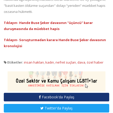
"basit kasten öldürme suçundan" dolayı “yeniden” müebbet hapis
cezasına hükmetti.
Tıklayın-
Hande Buse Şeker davasının "üçüncü" karar
duruşmasında da müebbet hapis
Tıklayın-
Soruşturmadan karara Hande Buse Şeker davasının
kronolojisi
Etiketler:
insan hakları
,
kadın
,
nefret suçları
,
dava
,
özel haber
Facebook'da Paylaş
Twitter'da Paylaş