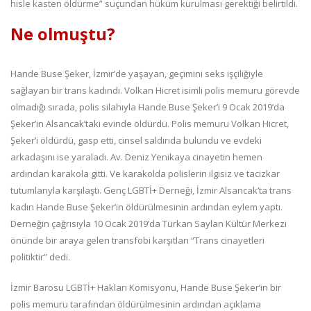
hisle kasten öldürme” suçundan hüküm kurulması gerektiği belirtildi.
Ne olmuştu?
Hande Buse Şeker, İzmir’de yaşayan, geçimini seks işçiliğiyle
sağlayan bir trans kadındı. Volkan Hicret isimli polis memuru görevde
olmadığı sırada, polis silahıyla Hande Buse Şeker’i 9 Ocak 2019’da
Şeker’in Alsancak’taki evinde öldürdü. Polis memuru Volkan Hicret,
Şeker’i öldürdü, gasp etti, cinsel saldırıda bulundu ve evdeki
arkadaşını ise yaraladı. Av. Deniz Yenikaya cinayetin hemen
ardından karakola gitti. Ve karakolda polislerin ilgisiz ve tacizkar
tutumlarıyla karşılaştı. Genç LGBTİ+ Derneği, İzmir Alsancak’ta trans
kadın Hande Buse Şeker’in öldürülmesinin ardından eylem yaptı.
Derneğin çağrısıyla 10 Ocak 2019’da Türkan Saylan Kültür Merkezi
önünde bir araya gelen transfobi karşıtları “Trans cinayetleri
politiktir” dedi.
İzmir Barosu LGBTİ+ Hakları Komisyonu, Hande Buse Şeker’in bir
polis memuru tarafından öldürülmesinin ardından açıklama