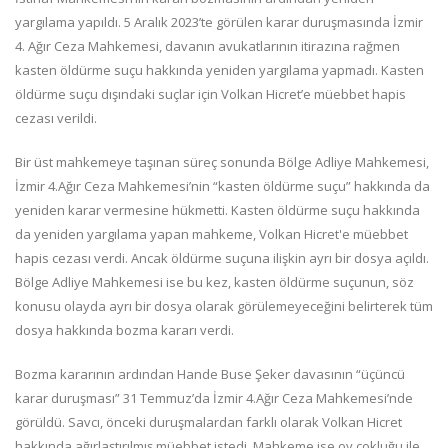
yargılama yapıldı. 5 Aralık 2023’te görülen karar duruşmasında İzmir
4. Ağır Ceza Mahkemesi, davanın avukatlarının itirazına rağmen
kasten öldürme suçu hakkında yeniden yargılama yapmadı. Kasten
öldürme suçu dışındaki suçlar için Volkan Hicret’e müebbet hapis
cezası verildi.
Bir üst mahkemeye taşınan süreç sonunda Bölge Adliye Mahkemesi,
İzmir 4.Ağır Ceza Mahkemesi’nin “kasten öldürme suçu” hakkında da
yeniden karar vermesine hükmetti. Kasten öldürme suçu hakkında
da yeniden yargılama yapan mahkeme, Volkan Hicret'e müebbet
hapis cezası verdi. Ancak öldürme suçuna ilişkin ayrı bir dosya açıldı.
Bölge Adliye Mahkemesi ise bu kez, kasten öldürme suçunun, söz
konusu olayda ayrı bir dosya olarak görülemeyeceğini belirterek tüm
dosya hakkında bozma kararı verdi.
Bozma kararının ardından Hande Buse Şeker davasının “üçüncü
karar duruşması” 31 Temmuz’da İzmir 4.Ağır Ceza Mahkemesi’nde
görüldü. Savcı, önceki duruşmalardan farklı olarak Volkan Hicret
hakkında ağırlaştırılmış müebbet istedi. Mahkeme ise oy çokluğu ile