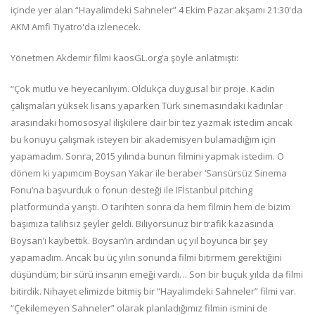
içinde yer alan “Hayalimdeki Sahneler” 4 Ekim Pazar akşamı 21:30'da
AKM Amfi Tiyatro'da izlenecek.
Yönetmen Akdemir filmi kaosGL.org’a şöyle anlatmıştı:
“Çok mutlu ve heyecanlıyım. Oldukça duygusal bir proje. Kadın
çalışmaları yüksek lisans yaparken Türk sinemasındaki kadınlar
arasındaki homososyal ilişkilere dair bir tez yazmak istedim ancak
bu konuyu çalışmak isteyen bir akademisyen bulamadığım için
yapamadım. Sonra, 2015 yılında bunun filmini yapmak istedim. O
dönem ki yapımcım Boysan Yakar ile beraber ‘Sansürsüz Sinema
Fonu’na başvurduk o fonun desteği ile IFİstanbul pitching
platformunda yarıştı. O tarihten sonra da hem filmin hem de bizim
başımıza talihsiz şeyler geldi. Biliyorsunuz bir trafik kazasında
Boysan’ı kaybettik. Boysan’ın ardından üç yıl boyunca bir şey
yapamadım. Ancak bu üç yılın sonunda filmi bitirmem gerektiğini
düşündüm; bir sürü insanın emeği vardı… Son bir buçuk yılda da filmi
bitirdik. Nihayet elimizde bitmiş bir “Hayalimdeki Sahneler” filmi var.
“Çekilemeyen Sahneler” olarak planladığımız filmin ismini de