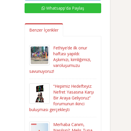
Whatsapp'da Paylaş
Benzer İçerikler
Fethiye’de ilk onur
haftası yapıldı:
Aşkımızı, kimliğimizi,
varoluşumuzu
savunuyoruz!
“Hepimiz Hedefteyiz:
Nefret Yasasına Karşı
Bir Araya Geliyoruz”
forumunun ikinci
buluşması gerçekleşti
Merhaba Canım,
Nasılsın?: Melis Tuna