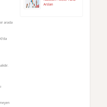
Arslan
bir arada
00’da
lıdır.
ı
irmeyen