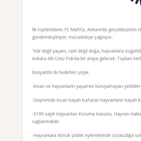
İlk toplantılarını 15 Mart’ta, Ankara’da gerçekleştiren
gündemleştiriyor, mücadeleye çağırıyor.
“Kâr değil yaşam, rant değil doğa, hayvanlara özgürlük!
Ankara Altı Üstü Pub’da bir araya gelecek. Toplanı her
İnisiyatifin ilk hedefleri şöyle:
-İnsan ve hayvanların yaşamını koruyamayan yetkililer 
-Depremde insan hayatı kurtaran hayvanların hayatı ka
-5199 sayılı Hayvanları Koruma Kanunu, Hayvan Hakla
sağlanmalıdır.
-Hayvanlara dönük şiddet eylemlerinde cezasızlığa son