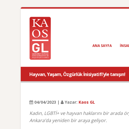
ANA SAYFA
INSA
Hayvan, Yaşam, Özgürlük İnisiyatifi’yle tanışın!
04/04/2023 |
Yazar:
Kaos GL
Kadın, LGBTİ+ ve hayvan haklarını bir arada ör
Ankara’da yeniden bir araya geliyor.