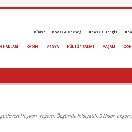
Künye
Kaos GL Derneği
Kaos GL Dergisi
Kao
N HAKLARI
KADIN
MEDYA
KÜLTÜR SANAT
YAŞAM
GÖK
gütleyen Hayvan, Yaşam, Özgürlük İnisiyatifi, 5 Nisan akşam