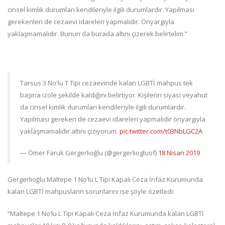
cinsel kimlik durumları kendileriyle ilgili durumlardır. Yapılması
gerekenleri de cezaevi idareleri yapmalıdır. Önyargıyla
yaklaşmamalıdır. Bunun da burada altını çizerek belirtelim.”
Tarsus 3 No'lu T Tipi cezaevinde kalan LGBTİ mahpus tek
başına izole şekilde kaldığını belirtiyor. Kişilerin siyasi veyahut
da cinsel kimlik durumları kendileriyle ilgili durumlardır.
Yapılması gereken de cezaevi idareleri yapmalıdır önyargıyla
yaklaşmamalıdır altını çiziyorum.
pic.twitter.com/t03NbLGC2A
— Ömer Faruk Gergerlioğlu (@gergerliogluof)
18 Nisan 2019
Gergerlioğlu Maltepe 1 No’lu L Tipi Kapalı Ceza İnfaz Kurumunda
kalan LGBTİ mahpusların sorunlarını ise şöyle özetledi:
“Maltepe 1 No’lu L Tipi Kapalı Ceza İnfaz Kurumunda kalan LGBTİ