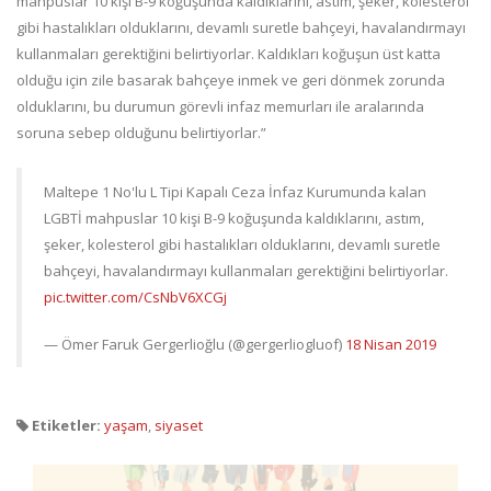
mahpuslar 10 kişi B-9 koğuşunda kaldıklarını, astım, şeker, kolesterol
gibi hastalıkları olduklarını, devamlı suretle bahçeyi, havalandırmayı
kullanmaları gerektiğini belirtiyorlar. Kaldıkları koğuşun üst katta
olduğu için zile basarak bahçeye inmek ve geri dönmek zorunda
olduklarını, bu durumun görevli infaz memurları ile aralarında
soruna sebep olduğunu belirtiyorlar.”
Maltepe 1 No'lu L Tipi Kapalı Ceza İnfaz Kurumunda kalan
LGBTİ mahpuslar 10 kişi B-9 koğuşunda kaldıklarını, astım,
şeker, kolesterol gibi hastalıkları olduklarını, devamlı suretle
bahçeyi, havalandırmayı kullanmaları gerektiğini belirtiyorlar.
pic.twitter.com/CsNbV6XCGj
— Ömer Faruk Gergerlioğlu (@gergerliogluof)
18 Nisan 2019
Etiketler:
yaşam
,
siyaset