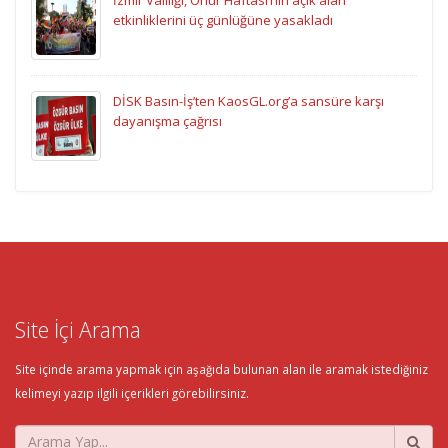
etkinliklerini üç günlüğüne yasakladı
DİSK Basın-İş’ten KaosGL.org’a sansüre karşı
dayanışma çağrısı
Site İçi Arama
Site içinde arama yapmak için aşağıda bulunan alan ile aramak istediğiniz
kelimeyi yazıp ilgili içerikleri görebilirsiniz.