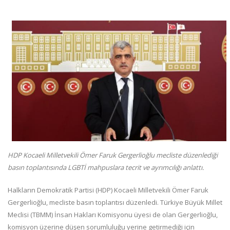
HDP Kocaeli Milletvekili Ömer Faruk Gergerlioğlu mecliste düzenlediği
basın toplantısında LGBTİ mahpuslara tecrit ve ayrımcılığı anlattı.
Halkların Demokratik Partisi (HDP) Kocaeli Milletvekili Ömer Faruk
Gergerlioğlu, mecliste basın toplantısı düzenledi. Türkiye Büyük Millet
Meclisi (TBMM) İnsan Hakları Komisyonu üyesi de olan Gergerlioğlu,
komisyon üzerine düşen sorumluluğu yerine getirmediği için