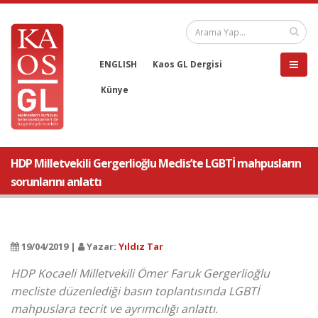
ENGLISH
Kaos GL Dergisi
Künye
HDP Milletvekili Gergerlioğlu Meclis’te LGBTİ mahpusların
sorunlarını anlattı
19/04/2019 |
Yazar:
Yıldız Tar
​HDP Kocaeli Milletvekili Ömer Faruk Gergerlioğlu
mecliste düzenlediği basın toplantısında LGBTİ
mahpuslara tecrit ve ayrımcılığı anlattı.