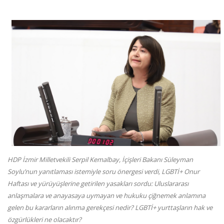
HDP İzmir Milletvekili Serpil Kemalbay, İçişleri Bakanı Süleyman
Soylu’nun yanıtlaması istemiyle soru önergesi verdi, LGBTİ+ Onur
Haftası ve yürüyüşlerine getirilen yasakları sordu: Uluslararası
anlaşmalara ve anayasaya uymayan ve hukuku çiğnemek anlamına
gelen bu kararların alınma gerekçesi nedir? LGBTİ+ yurttaşların hak ve
özgürlükleri ne olacaktır?