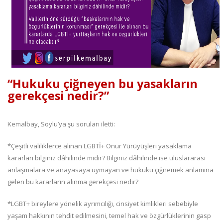
“Hukuku çiğneyen bu yasakların
gerekçesi nedir?”
Kemalbay, Soylu’ya şu soruları iletti:
*Çeşitli valiliklerce alınan LGBTİ+ Onur Yürüyüşleri yasaklama
kararları bilginiz dâhilinde midir? Bilginiz dâhilinde ise uluslararası
anlaşmalara ve anayasaya uymayan ve hukuku çiğnemek anlamına
gelen bu kararların alınma gerekçesi nedir?
*LGBT+ bireylere yönelik ayrımcılığı, cinsiyet kimlikleri sebebiyle
yaşam hakkının tehdit edilmesini, temel hak ve özgürlüklerinin gasp