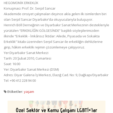
HEGOMONİK ERKEKLİK
Konuşmacı: Prof. Dr. Serpil Sancar
Akademide cinsiyet çalışmaları deyince akla gelen ilk isimlerden biri
olan Serpil Sancar Diyarbakır’da okuyucularıyla buluşuyor.
Henrich Böll Derneğinin ve Diyarbakır Sanat Merkezinin destekleriyle
yürütülen “ERKEKLİĞİN GÖLGESİNDE” başlıklı söyleşilerimizden
ilkinde “Erkeklik - İmkânsız İktidar: Ailede, Piyasada ve Sokakta
Erkeklik” kitabı üzerinden Serpil Sancar ile erkekliğin dehlizlerine
girip, hâkim erkeklik rejimin çözümlemeye çalışıyoruz.
Yer:Diyarbakır Sanat Merkezi
Tarih: 20 Şubat 2010, Cumartesi
Saat: 16:00
Yer: Diyarbakır Sanat Merkezi (DSM)
Adres: Diyar Galeria İş Merkezi, Elazığ Cad. No: 9, Dağkapı/Diyarbakir
Tel: +90 412 228 94 00
Etiketler:
yaşam