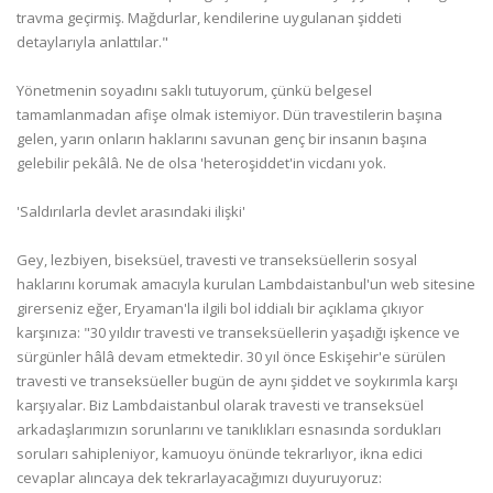
travma geçirmiş. Mağdurlar, kendilerine uygulanan şiddeti
detaylarıyla anlattılar."
Yönetmenin soyadını saklı tutuyorum, çünkü belgesel
tamamlanmadan afişe olmak istemiyor. Dün travestilerin başına
gelen, yarın onların haklarını savunan genç bir insanın başına
gelebilir pekâlâ. Ne de olsa 'heteroşiddet'in vicdanı yok.
'Saldırılarla devlet arasındaki ilişki'
Gey, lezbiyen, biseksüel, travesti ve transeksüellerin sosyal
haklarını korumak amacıyla kurulan Lambdaistanbul'un web sitesine
girerseniz eğer, Eryaman'la ilgili bol iddialı bir açıklama çıkıyor
karşınıza: "30 yıldır travesti ve transeksüellerin yaşadığı işkence ve
sürgünler hâlâ devam etmektedir. 30 yıl önce Eskişehir'e sürülen
travesti ve transeksüeller bugün de aynı şiddet ve soykırımla karşı
karşıyalar. Biz Lambdaistanbul olarak travesti ve transeksüel
arkadaşlarımızın sorunlarını ve tanıklıkları esnasında sordukları
soruları sahipleniyor, kamuoyu önünde tekrarlıyor, ikna edici
cevaplar alıncaya dek tekrarlayacağımızı duyuruyoruz: