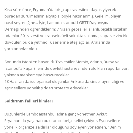
Kısa süre önce, Eryaman'da bir grup travestinin dayak yiyerek
buradan sürülmesinin altyapısı böyle hazırlanmış. Gelelim, olayın
nasıl seyrettiğine... İşte, Lambdaistanbul LGBTT Dayanışma
Derneği'nden öğrendiklerim: 7 Nisan gecesi eli silahlı, bıçaklı birtakım
adamlar 30 travesti ve transeksüeli sokakta sallama, sopa ve zincirle
dövdüler; bu da yetmedi, üzerlerine ateş açtılar. Aralarında
yaralananlar oldu.
Sonunda istenilen başarıldı: Travestiler Mersin, Adana, Bursa ve
İstanbul'a kaçtı. Ellerinde devlet hastanesinden aldıkları raporlar var,
yakında mahkemeye başvuracaklar.
18 Haziran'da ise eşcinsel oluşumlar Ankara'da cinsel ayrımcılığı ve
eşcinsellere yönelik şiddeti protesto edecekler.
Saldırının failleri kimler?
Bugünlerde Lambdaistanbul adına genç yönetmen Aykut,
Eryaman'da yaşanan bu utancın belgeselini çekiyor. Eşcinsellere
yönelik organize saldırılar olduğunu söyleyen yönetmen, "Benim