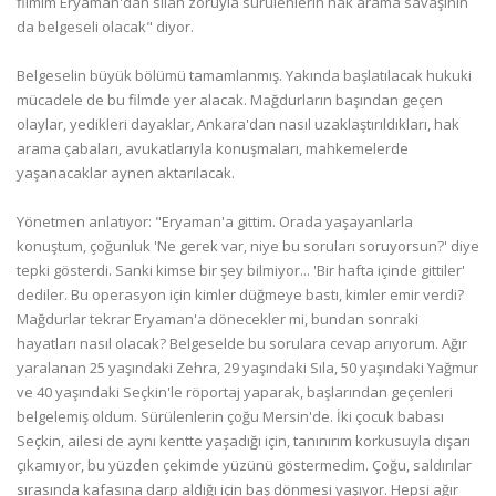
filmim Eryaman'dan silah zoruyla sürülenlerin hak arama savaşının
da belgeseli olacak" diyor.
Belgeselin büyük bölümü tamamlanmış. Yakında başlatılacak hukuki
mücadele de bu filmde yer alacak. Mağdurların başından geçen
olaylar, yedikleri dayaklar, Ankara'dan nasıl uzaklaştırıldıkları, hak
arama çabaları, avukatlarıyla konuşmaları, mahkemelerde
yaşanacaklar aynen aktarılacak.
Yönetmen anlatıyor: "Eryaman'a gittim. Orada yaşayanlarla
konuştum, çoğunluk 'Ne gerek var, niye bu soruları soruyorsun?' diye
tepki gösterdi. Sanki kimse bir şey bilmiyor... 'Bir hafta içinde gittiler'
dediler. Bu operasyon için kimler düğmeye bastı, kimler emir verdi?
Mağdurlar tekrar Eryaman'a dönecekler mi, bundan sonraki
hayatları nasıl olacak? Belgeselde bu sorulara cevap arıyorum. Ağır
yaralanan 25 yaşındaki Zehra, 29 yaşındaki Sıla, 50 yaşındaki Yağmur
ve 40 yaşındaki Seçkin'le röportaj yaparak, başlarından geçenleri
belgelemiş oldum. Sürülenlerin çoğu Mersin'de. İki çocuk babası
Seçkin, ailesi de aynı kentte yaşadığı için, tanınırım korkusuyla dışarı
çıkamıyor, bu yüzden çekimde yüzünü göstermedim. Çoğu, saldırılar
sırasında kafasına darp aldığı için baş dönmesi yaşıyor. Hepsi ağır