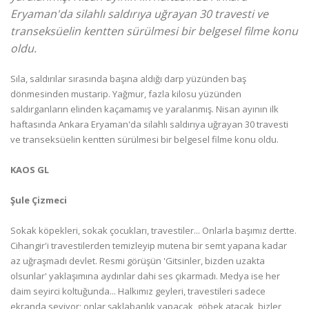
Eryaman'da silahlı saldırıya uğrayan 30 travesti ve
transeksüelin kentten sürülmesi bir belgesel filme konu
oldu.
Sıla, saldırılar sırasında başına aldığı darp yüzünden baş
dönmesinden mustarip. Yağmur, fazla kilosu yüzünden
saldırganların elinden kaçamamış ve yaralanmış. Nisan ayının ilk
haftasında Ankara Eryaman'da silahlı saldırıya uğrayan 30 travesti
ve transeksüelin kentten sürülmesi bir belgesel filme konu oldu.
KAOS GL
Şule Çizmeci
Sokak köpekleri, sokak çocukları, travestiler... Onlarla başımız dertte.
Cihangir'i travestilerden temizleyip mutena bir semt yapana kadar
az uğraşmadı devlet. Resmi görüşün 'Gitsinler, bizden uzakta
olsunlar' yaklaşımına aydınlar dahi ses çıkarmadı. Medya ise her
daim seyirci koltuğunda... Halkımız geyleri, travestileri sadece
ekranda seviyor; onlar şaklabanlık yapacak, göbek atacak, bizler