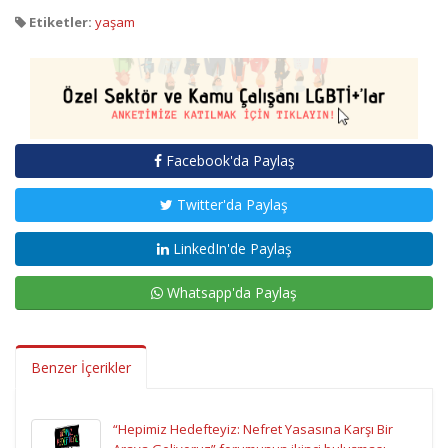
Etiketler:
yaşam
Facebook'da Paylaş
Twitter'da Paylaş
LinkedIn'de Paylaş
Whatsapp'da Paylaş
Benzer İçerikler
“Hepimiz Hedefteyiz: Nefret Yasasına Karşı Bir