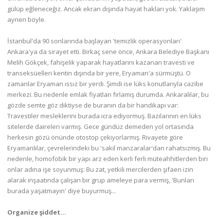
gülüp eğleneceğiz. Ancak ekran dışında hayat hakları yok. Yaklaşım
aynen böyle.
İstanbul'da 90 sonlarında başlayan 'temizlik operasyonları'
Ankara'ya da sirayet etti. Birkaç sene önce, Ankara Belediye Başkanı
Melih Gökçek, fahişelik yaparak hayatlarını kazanan travesti ve
transeksüelleri kentin dışında bir yere, Eryaman'a sürmüştü. O
zamanlar Eryaman ıssız bir yerdi. Şimdi ise lüks konutlarıyla cazibe
merkezi. Bu nedenle emlak fiyatları fırlamış durumda. Ankaralılar, bu
gözde semte göz diktiyse de buranın da bir handikapı var:
Travestiler mesleklerini burada icra ediyormuş. Bazılarının en lüks
sitelerde daireleri varmış. Gece gündüz demeden yol ortasında
herkesin gözü önünde otostop çekiyorlarmış. Rivayete göre
Eryamanlılar, çevrelerindeki bu 'sakil manzaralar'dan rahatsızmış. Bu
nedenle, homofobik bir yapı arz eden kerli ferli müteahhitlerden biri
onlar adına işe soyunmuş: Bu zat, yetkili mercilerden şifaen izin
alarak inşaatında çalışan bir grup ameleye para vermiş, 'Bunları
burada yaşatmayın' diye buyurmuş...
Organize şiddet...