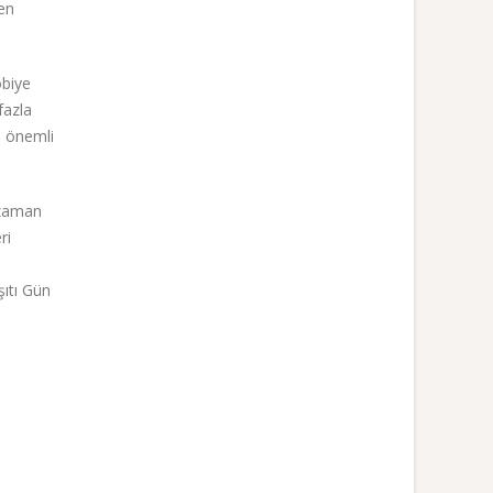
den
obiye
fazla
n önemli
 zaman
ri
şıtı Gün