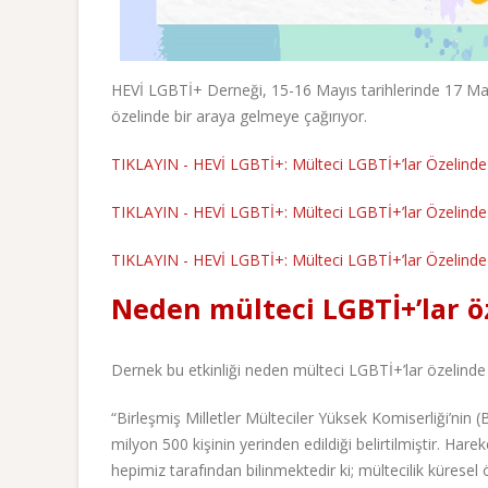
HEVİ LGBTİ+ Derneği, 15-16 Mayıs tarihlerinde 17 Ma
özelinde bir araya gelmeye çağırıyor.
TIKLAYIN - HEVİ LGBTİ+: Mülteci LGBTİ+’lar Özelinde H
TIKLAYIN - HEVİ LGBTİ+: Mülteci LGBTİ+’lar Özelinde H
TIKLAYIN - HEVİ LGBTİ+: Mülteci LGBTİ+’lar Özelinde H
Neden mülteci LGBTİ+’lar ö
Dernek bu etkinliği neden mülteci LGBTİ+’lar özelinde 
“Birleşmiş Milletler Mülteciler Yüksek Komiserliği’ni
milyon 500 kişinin yerinden edildiği belirtilmiştir. Hare
hepimiz tarafından bilinmektedir ki; mültecilik kürese