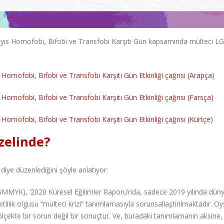
yıs Homofobi, Bifobi ve Transfobi Karşıtı Gün kapsamında mülteci LG
omofobi, Bifobi ve Transfobi Karşıtı Gün Etkinliği çağrısı (Arapça)
omofobi, Bifobi ve Transfobi Karşıtı Gün Etkinliği çağrısı (Farsça)
omofobi, Bifobi ve Transfobi Karşıtı Gün Etkinliği çağrısı (Kürtçe)
zelinde?
diye düzenlediğini şöyle anlatıyor:
n (BMMYK), ‘2020 Küresel Eğilimler Raporu’nda, sadece 2019 yılında dün
ketlilik olgusu “mülteci krizi” tanımlamasıyla sorunsallaştırılmaktadır. O
l ölçekte bir sorun değil bir sonuçtur. Ve, buradaki tanımlamanın aksine