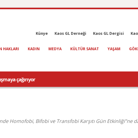
Künye
Kaos GL Derneği
Kaos GL Dergisi
Kao
N HAKLARI
KADIN
MEDYA
KÜLTÜR SANAT
YAŞAM
GÖK
luşmaya çağırıyor
nde Homofobi, Bifobi ve Transfobi Karşıtı Gün Etkinliği”ne d