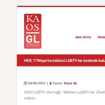
ANA SAYFA
INSA
HEVİ, 17 Mayıs’ta mülteci LGBTİ+’lar özelinde bu
04/05/2021 |
Yazar:
Kaos GL
HEVİ LGBTİ+ Derneği, “Mülteci LGBTİ+’lar Özeli
ediyor.