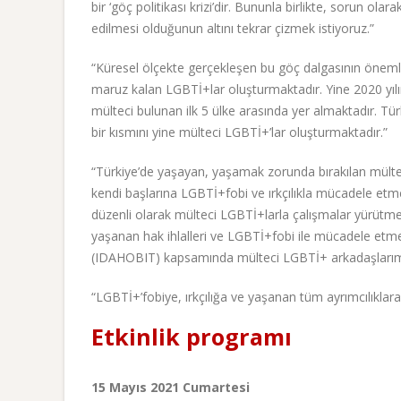
bir ‘göç politikası krizi’dir. Bununla birlikte, sorun ol
edilmesi olduğunun altını tekrar çizmek istiyoruz.”
“Küresel ölçekte gerçekleşen bu göç dalgasının önemli
maruz kalan LGBTİ+lar oluşturmaktadır. Yine 2020 yı
mülteci bulunan ilk 5 ülke arasında yer almaktadır. T
bir kısmını yine mülteci LGBTİ+’lar oluşturmaktadır.”
“Türkiye’de yaşayan, yaşamak zorunda bırakılan mülte
kendi başlarına LGBTİ+fobi ve ırkçılıkla mücadele etm
düzenli olarak mülteci LGBTİ+larla çalışmalar yürütmek
yaşanan hak ihlalleri ve LGBTİ+fobi ile mücadele etme
(IDAHOBIT) kapsamında mülteci LGBTİ+ arkadaşlarımızl
“LGBTİ+’fobiye, ırkçılığa ve yaşanan tüm ayrımcılıklar
Etkinlik programı
15 Mayıs 2021 Cumartesi