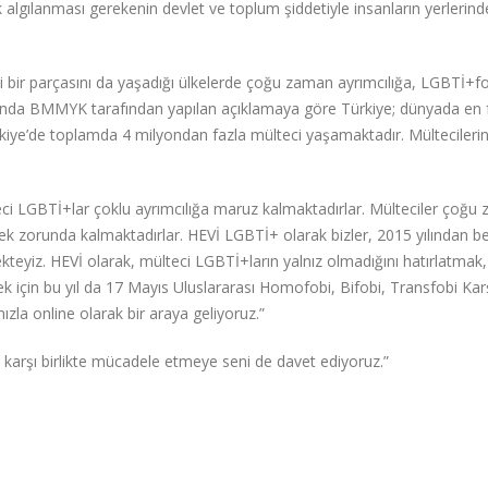
arak algılanması gerekenin devlet ve toplum şiddetiyle insanların yerlerin
 bir parçasını da yaşadığı ülkelerde çoğu zaman ayrımcılığa, LGBTİ+f
lında BMMYK tarafından yapılan açıklamaya göre Türkiye; dünyada en 
ürkiye’de toplamda 4 milyondan fazla mülteci yaşamaktadır. Mültecileri
ci LGBTİ+lar çoklu ayrımcılığa maruz kalmaktadırlar. Mülteciler çoğu
ek zorunda kalmaktadırlar. HEVİ LGBTİ+ olarak bizler, 2015 yılından be
teyiz. HEVİ olarak, mülteci LGBTİ+ların yalnız olmadığını hatırlatmak,
k için bu yıl da 17 Mayıs Uluslararası Homofobi, Bifobi, Transfobi Kar
a online olarak bir araya geliyoruz.”
a karşı birlikte mücadele etmeye seni de davet ediyoruz.”