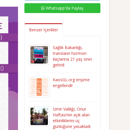
Whatsapp'da Paylaş
Benzer İçerikler
Sağlık Bakanlığı,
transların hormon
ilaçlarına 21 yaş sınırı
getirdi
KaosGL.org erişime
engellendi!
İzmir Valiliği, Onur
Haftası’nın açık alan
etkinliklerini üç
günlüğüne yasakladı