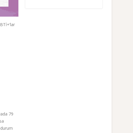
BTİ+’lar
yada 79
ysa
, durum