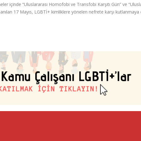
ler içinde “Uluslararası Homofobi ve Transfobi Karşıtı Gün” ve “Ulusl
le anılan 17 Mayıs, LGBTİ+ kimliklere yönelen nefrete karşı kutlanmay