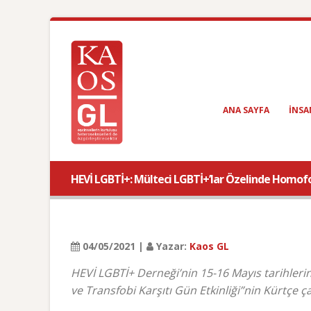
ANA SAYFA
INSA
HEVİ LGBTİ+: Mülteci LGBTİ+’lar Özelinde Homofobi,
04/05/2021 |
Yazar:
Kaos GL
HEVİ LGBTİ+ Derneği’nin 15-16 Mayıs tarihleri
ve Transfobi Karşıtı Gün Etkinliği”nin Kürtçe ça