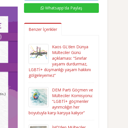
Whatsapp'da Paylaş
Benzer İçerikler
Kaos GL’den Dünya
Mülteciler Günü
açıklaması: “Sınırlar
yaşamı durdurmaz,
LGBTİ+ düşmanlığı yaşam hakkını
gölgeleyemez”
DEM Parti Göçmen ve
Mülteciler Komisyonu:
“LGBTİ+ göçmenler
ayrımcılığın her
boyutuyla karşı karşıya kalıyor”
İHD’den Mülteciler