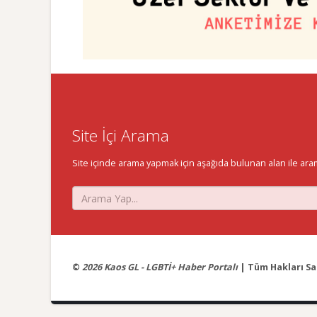
Site İçi Arama
Site içinde arama yapmak için aşağıda bulunan alan ile aramak 
©
2026 Kaos GL - LGBTİ+ Haber Portalı
| Tüm Hakları Sak