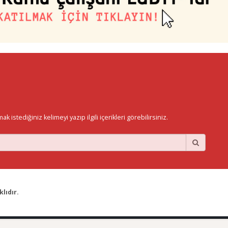
istediğiniz kelimeyi yazıp ilgili içerikleri görebilirsiniz.
lıdır.