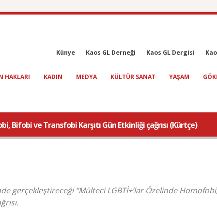
Künye
Kaos GL Derneği
Kaos GL Dergisi
Kao
N HAKLARI
KADIN
MEDYA
KÜLTÜR SANAT
YAŞAM
GÖK
 Bifobi ve Transfobi Karşıtı Gün Etkinliği çağrısı (Kürtçe)
nde gerçekleştireceği “Mülteci LGBTİ+’lar Özelinde Homofobi,
ğrısı.