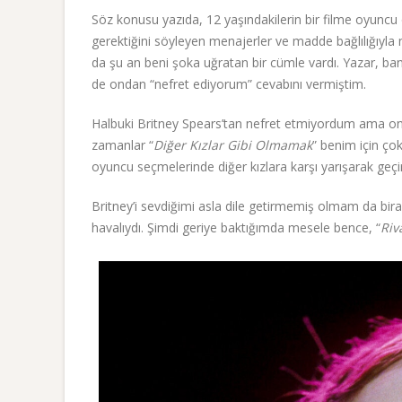
Söz konusu yazıda, 12 yaşındakilerin bir filme oyuncu 
gerektiğini söyleyen menajerler ve madde bağlılığıyla 
da şu an beni şoka uğratan bir cümle vardı. Yazar, 
de ondan “nefret ediyorum” cevabını vermiştim.
Halbuki Britney Spears’tan nefret etmiyordum ama onu
zamanlar “
Diğer Kızlar Gibi Olmamak
” benim için ço
oyuncu seçmelerinde diğer kızlara karşı yarışarak g
Britney’i sevdiğimi asla dile getirmemiş olmam da bir
havalıydı. Şimdi geriye baktığımda mesele bence, “
Riv