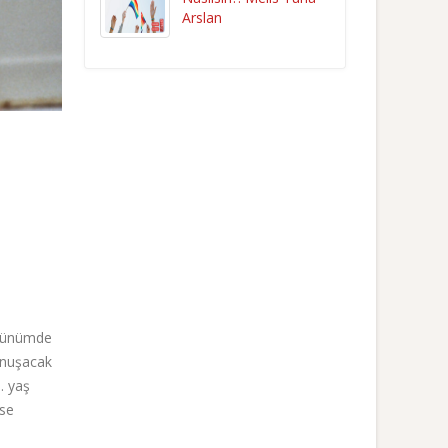
Arslan
 günümde
onuşacak
. yaş
mse