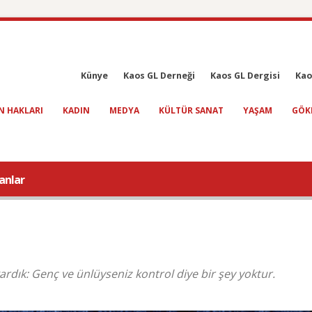
Künye
Kaos GL Derneği
Kaos GL Dergisi
Kao
N HAKLARI
KADIN
MEDYA
KÜLTÜR SANAT
YAŞAM
GÖK
anlar
ardık: Genç ve ünlüyseniz kontrol diye bir şey yoktur.