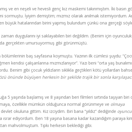
nmış ve en neşeli ve hevesli genç kız maskemi takınmıştım. İki basın gö
imi sormuştu. İyiyim demiştim; mızmız olarak anılmak istemiyordum. 
n büyük hatalarından birini yapmış bulundum çünkü ona gerçeği söyl
aman duygularını iyi saklayabilen biri değildim. (Benim için oyunculuk
ın da gerçekten umursuyormuş gibi görünmüştü.
bölümlerinin baş sayfasına koymuştu. Yazının ilk cümlesi şuydu: “Çocu
en kendisi çalışanlarına mızmızlanıyor”. Yazı beni “orta yaş bunalımı
u. Benim gibi çocuk yıldızların sıklıkla geçtikleri kötü yollardan bahs
zü önünde büyüyen herkesin bir şekilde trajik bir sonla karşılaşac
ğa 5 yaşında başlamış ve 8 yaşından beri filmleri sırtında taşıyan biri 
apmaya, özellikle mümkün olduğunca normal görünmeye ve
olmaya
evlet okuluna gittim. Kız izciydim. Biri bana “yıldız” dediğinde
oyuncu
da ısrar ediyordum. Ben 18 yaşına basana kadar kazandığım paraya ki
an mahvolmuştum. Tıpkı herkesin beklediği gibi.