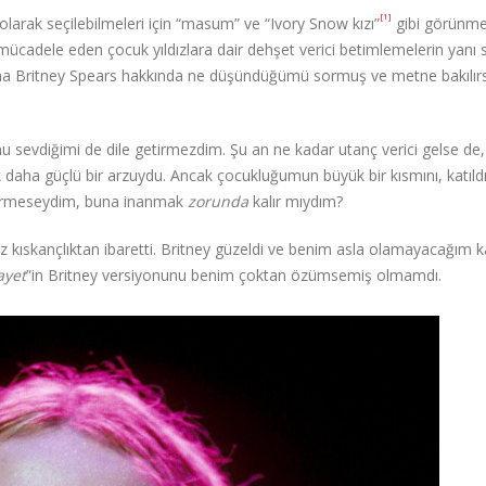
[1]
olarak seçilebilmeleri için “masum” ve “Ivory Snow kızı”
gibi görünme
mücadele eden çocuk yıldızlara dair dehşet verici betimlemelerin yanı 
bana Britney Spears hakkında ne düşündüğümü sormuş ve metne bakılır
 sevdiğimi de dile getirmezdim. Şu an ne kadar utanç verici gelse de,
k daha güçlü bir arzuydu. Ancak çocukluğumun büyük bir kısmını, katıld
eçirmeseydim, buna inanmak
zorunda
kalır mıydım?
az kıskançlıktan ibaretti. Britney güzeldi ve benim asla olamayacağım 
ayet
”in Britney versiyonunu benim çoktan özümsemiş olmamdı.