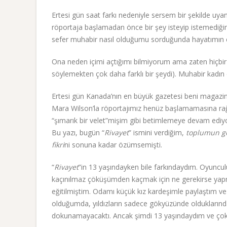
Ertesi gün saat farkı nedeniyle sersem bir şekilde uya
röportaja başlamadan önce bir şey isteyip istemediğ
sefer muhabir nasıl olduğumu sorduğunda hayatımın e
Ona neden içimi açtığımı bilmiyorum ama zaten hiçbir z
söylemekten çok daha farklı bir şeydi). Muhabir kad
Ertesi gün Kanada’nın en büyük gazetesi beni magazin 
Mara Wilson’la röportajımız henüz başlamamasına rağm
“şımarık bir velet”mişim gibi betimlemeye devam ediyord
Bu yazı, bugün “
Rivayet
” ismini verdiğim,
toplumun gö
fikri
ni sonuna kadar özümsemişti.
“
Rivayet
”in 13 yaşındayken bile farkındaydım. Oyunculu
kaçınılmaz çöküşümden kaçmak için ne gerekirse y
eğitilmiştim. Odamı küçük kız kardeşimle paylaştım ve d
olduğumda, yıldızların sadece gökyüzünde oldukların
dokunamayacaktı. Ancak şimdi 13 yaşındaydım ve çokt