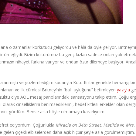
bana o zamanlar korkutucu geliyordu ve hâlâ da öyle geliyor. Britney’n
bir örneğiydi: Bizim kültürümüz bu genç kızları sadece onları yok etmek 
larımızın nihayet farkına varıyor ve ondan özür dilemeye başlıyor. Ancak
galanmıştı ve gözlemlediğim kadarıyla Kötü Kızlar genelde herhangi bir 
yınlanan ve ilk cümlesi Britney’nin “ballı uyluğunu” betimleyen
yazıyla
ge
züktü diye AOL mesaj panolarındaki sansasyonu takip ettim. Çoğu er
 olarak cinselliklerini benimsediklerini, hedef kitlesi erkekler olan dergi
dıklarını gördüm. Bense asla böyle olmamaya kararlıydım.
 nefret ediyordum. Çoğunlukla
Miracle on 34th Street
,
Matilda
ve
Mrs.
me gelen çiçekli elbiselerden daha açık hiçbir şeyle asla görülmemiştim.