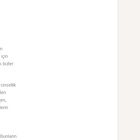
in
için
 bizler
cinsellik
len
gen,
lerin
 Bunların