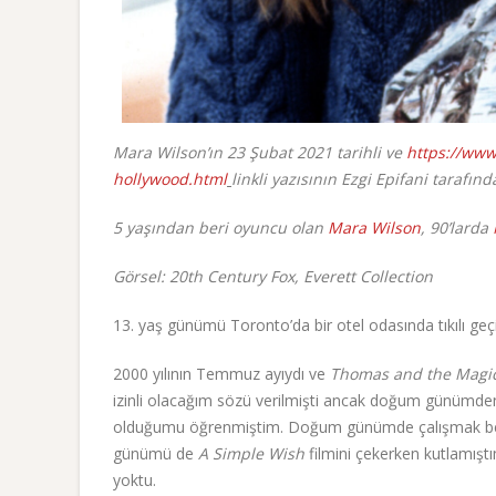
Mara Wilson’ın 23 Şubat 2021 tarihli ve
https://www
hollywood.html
linkli yazısının Ezgi Epifani tarafın
5 yaşından beri oyuncu olan
Mara Wilson
, 90’larda
Görsel: 20th Century Fox, Everett Collection
13. yaş günümü Toronto’da bir otel odasında tıkılı ge
2000 yılının Temmuz ayıydı ve
Thomas and the Magic
izinli olacağım sözü verilmişti ancak doğum günümde
olduğumu öğrenmiştim. Doğum günümde çalışmak benim
günümü de
A Simple Wish
filmini çekerken kutlamış
yoktu.