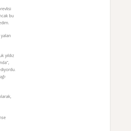
revlisi
Ancak bu
edim.
 yalan
k yıldız
nda”,
ediyordu.
ağı
olarak,
mse