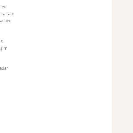
leri
sıra tam
sa ben
 o
ığım
kadar