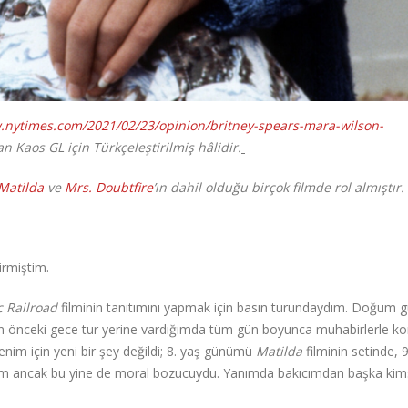
.nytimes.com/2021/02/23/opinion/britney-spears-mara-wilson-
dan Kaos GL için Türkçeleştirilmiş hâlidir.
Matilda
ve
Mrs. Doubtfire
’ın dahil olduğu birçok filmde rol almıştır.
çirmiştim.
 Railroad
filminin tanıtımını yapmak için basın turundaydım. Doğum
n önceki gece tur yerine vardığımda tüm gün boyunca muhabirlerle k
 için yeni bir şey değildi; 8. yaş günümü
Matilda
filminin setinde, 9
tım ancak bu yine de moral bozucuydu. Yanımda bakıcımdan başka ki