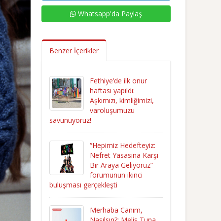
Whatsapp'da Paylaş
Benzer İçerikler
Fethiye’de ilk onur
haftası yapıldı:
Aşkımızı, kimliğimizi,
varoluşumuzu
savunuyoruz!
“Hepimiz Hedefteyiz:
Nefret Yasasına Karşı
Bir Araya Geliyoruz”
forumunun ikinci
buluşması gerçekleşti
Merhaba Canım,
Nasılsın?: Melis Tuna