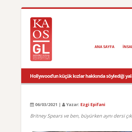
ANA SAYFA
INSA
Hollywood’un küçük kızlar hakkında söylediği yal
06/03/2021 |
Yazar:
Ezgi Epifani
Britney Spears ve ben, büyürken aynı dersi çık