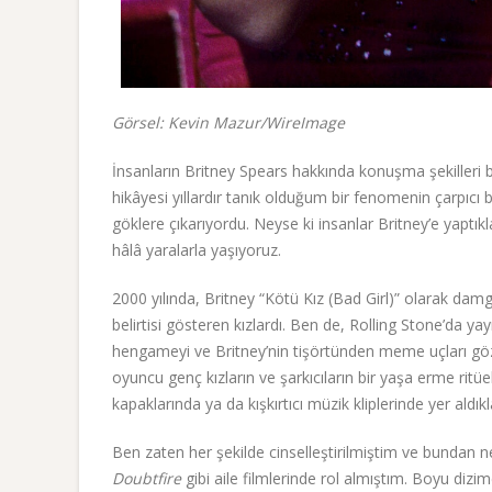
Görsel: Kevin Mazur/WireImage
İnsanların Britney Spears hakkında konuşma şekilleri 
hikâyesi yıllardır tanık olduğum bir fenomenin çarpıcı 
göklere çıkarıyordu. Neyse ki insanlar Britney’e yaptık
hâlâ yaralarla yaşıyoruz.
2000 yılında, Britney “Kötü Kız (Bad Girl)” olarak dam
belirtisi gösteren kızlardı. Ben de, Rolling Stone’da ya
hengameyi ve Britney’nin tişörtünden meme uçları gö
oyuncu genç kızların ve şarkıcıların bir yaşa erme ritüeli
kapaklarında ya da kışkırtıcı müzik kliplerinde yer al
Ben zaten her şekilde cinselleştirilmiştim ve bundan
Doubtfire
gibi aile filmlerinde rol almıştım. Boyu dizi