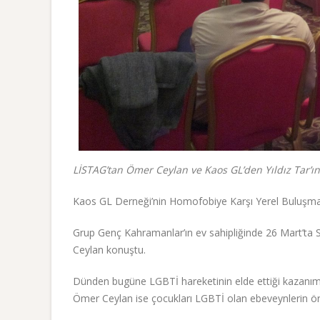
LİSTAG’tan Ömer Ceylan ve Kaos GL’den Yıldız Tar’ın 
Kaos GL Derneği’nin Homofobiye Karşı Yerel Buluşmal
Grup Genç Kahramanlar’ın ev sahipliğinde 26 Mart’ta S
Ceylan konuştu.
Dünden bugüne ‎LGBTİ hareketinin elde ettiği kazanım v
Ömer Ceylan ise çocukları LGBTİ olan ebeveynlerin örg