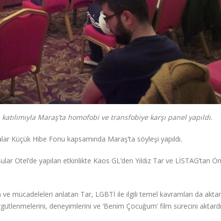
katılımıyla Maraş’ta homofobi ve transfobiye karşı panel yapıldı.
ar Küçük Hibe Fonu kapsamında Maraş’ta söyleşi yapıldı.
ular Otel’de yapılan etkinlikte Kaos GL’den Yıldız Tar ve LİSTAG’tan Ö
e mücadeleleri anlatan Tar, LGBTİ ile ilgili temel kavramları da aktar
ütlenmelerini, deneyimlerini ve ‘Benim Çocuğum’ film sürecini aktardı