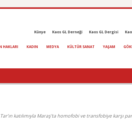
Künye
Kaos GL Derneği
Kaos GL Dergisi
Kao
N HAKLARI
KADIN
MEDYA
KÜLTÜR SANAT
YAŞAM
GÖK
ar’ın katılımıyla Maraş’ta homofobi ve transfobiye karşı pa