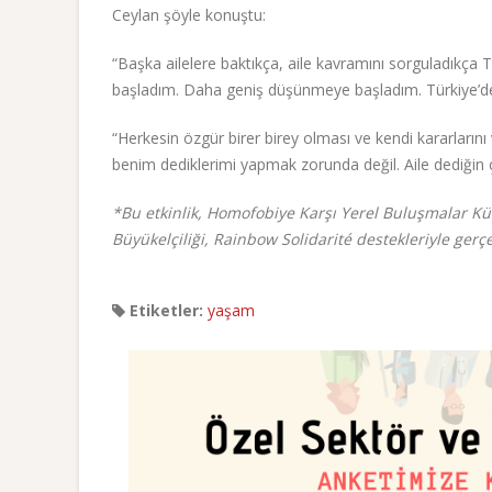
Ceylan şöyle konuştu:
“Başka ailelere baktıkça, aile kavramını sorguladıkç
başladım. Daha geniş düşünmeye başladım. Türkiye’de ai
“Herkesin özgür birer birey olması ve kendi kararlar
benim dediklerimi yapmak zorunda değil. Aile dediğin çı
*Bu etkinlik, Homofobiye Karşı Yerel Buluşmalar K
Büyükelçiliği, Rainbow Solidarité destekleriyle gerçek
Etiketler:
yaşam