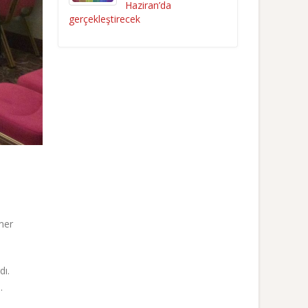
Haziran’da
gerçekleştirecek
mer
dı.
.