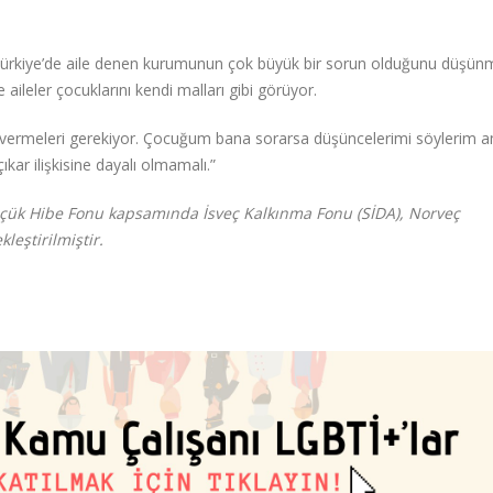
a Türkiye’de aile denen kurumunun çok büyük bir sorun olduğunu düşü
leler çocuklarını kendi malları gibi görüyor.
ını vermeleri gerekiyor. Çocuğum bana sorarsa düşüncelerimi söylerim 
kar ilişkisine dayalı olmamalı.”
üçük Hibe Fonu kapsamında İsveç Kalkınma Fonu (SİDA), Norveç
leştirilmiştir.