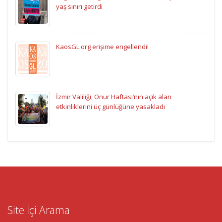
yaş sınırı getirdi
KaosGL.org erişime engellendi!
İzmir Valiliği, Onur Haftası’nın açık alan
etkinliklerini üç günlüğüne yasakladı
Site İçi Arama