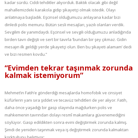
kadar sürdü. Ciddi tehditler alıyorduk. Baktık olacak gibi değil
mahallemizdeki karakola gidip şikayetçi olmak istedik. Olayı
anlatmaya başladık. Eşcinsel olduğumuzu anlayana kadar bizi
dinledi polis memuru. Bütün sesli mesajları, yazılı olanları verdik.
Sevgilim de yanımdaydı. Eşcinsel ve sevgili olduğumuzu anladığında
birden tavrı değişti ve sert bir tavırla ‘bundan bir şey çıkmaz. Gidin
mesajın ilk geldiği yerde şikayetçi olun. Ben bu şikayeti alamam’ dedi
ve bizi resmen kovdu.”
“Evimden tekrar taşınmak zorunda
kalmak istemiyorum”
Mehmet’in Fatih’e gönderdiği mesajlarda homofobik ve cinsiyet
küfürlerin yanı sıra şiddet ve tecavüz tehditleri de yer alıyor. Fatih,
daha önce yaşadığı bir gasp olayında mağdurken polis ve
mahkemenin tavrından dolayı resmî makamlara güvenemediğini
söylüyor. Gasp edildikten sonra evini değiştirmek zorunda kalmış.
Şimdi de yeniden taşınmak veya iş değiştirmek zorunda kalmaktan
korktuğunu belirtiyor: