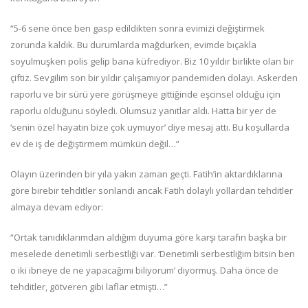
“5-6 sene önce ben gasp edildikten sonra evimizi değiştirmek
zorunda kaldık. Bu durumlarda mağdurken, evimde bıçakla
soyulmuşken polis gelip bana küfrediyor. Biz 10 yıldır birlikte olan bir
çiftiz. Sevgilim son bir yıldır çalışamıyor pandemiden dolayı. Askerden
raporlu ve bir sürü yere görüşmeye gittiğinde eşcinsel olduğu için
raporlu olduğunu söyledi. Olumsuz yanıtlar aldı. Hatta bir yer de
‘senin özel hayatın bize çok uymuyor’ diye mesaj attı. Bu koşullarda
ev de iş de değiştirmem mümkün değil…”
Olayın üzerinden bir yıla yakın zaman geçti. Fatih’in aktardıklarına
göre birebir tehditler sonlandı ancak Fatih dolaylı yollardan tehditler
almaya devam ediyor:
“Ortak tanıdıklarımdan aldığım duyuma göre karşı tarafın başka bir
meselede denetimli serbestliği var. ‘Denetimli serbestliğim bitsin ben
o iki ibneye de ne yapacağımı biliyorum’ diyormuş. Daha önce de
tehditler, götveren gibi laflar etmişti…”