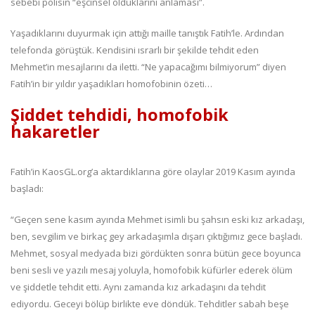
sebebi polisin “eşcinsel olduklarını anlaması”.
Yaşadıklarını duyurmak için attığı maille tanıştık Fatih’le. Ardından
telefonda görüştük. Kendisini ısrarlı bir şekilde tehdit eden
Mehmet’in mesajlarını da iletti. “Ne yapacağımı bilmiyorum” diyen
Fatih’in bir yıldır yaşadıkları homofobinin özeti…
Şiddet tehdidi, homofobik
hakaretler
Fatih’in KaosGL.org’a aktardıklarına göre olaylar 2019 Kasım ayında
başladı:
“Geçen sene kasım ayında Mehmet isimli bu şahsın eski kız arkadaşı,
ben, sevgilim ve birkaç gey arkadaşımla dışarı çıktığımız gece başladı.
Mehmet, sosyal medyada bizi gördükten sonra bütün gece boyunca
beni sesli ve yazılı mesaj yoluyla, homofobik küfürler ederek ölüm
ve şiddetle tehdit etti. Aynı zamanda kız arkadaşını da tehdit
ediyordu. Geceyi bölüp birlikte eve döndük. Tehditler sabah beşe