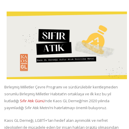
Birleşmiş Milletler Çevre Programı ve sürdürülebilir kentleşmeden
sorumlu Birleşmiş Milletler Habitat’ın ortaklaşa ve ilk kez bu yıl
kutladığı
Sıfır Atık Günü
’nde Kaos GL Derneği’nin 2020 yılında
yayımladığı Sıfır Atık Metni’ni hatırlatmayı önemli buluyoruz.
Kaos GL Derneği, LGBTİ+'ları hedef alan ayrımcılık ve nefret
ideolojileri ile mücadele eden bir insan hakları örgütü olmasından