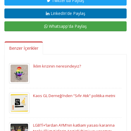
Twitter'da Paylaş
LinkedIn'de Paylaş
Whatsapp'da Paylaş
Benzer İçerikler
İklim krizinin neresindeyiz?
Kaos GL Derneği’nden “Sıfır Atık“ politika metni
LGBTİ+’lardan AYM’nin katliam yasası kararına
tepki: “Tüm türlerin özgürlüğünü ve yaşamını