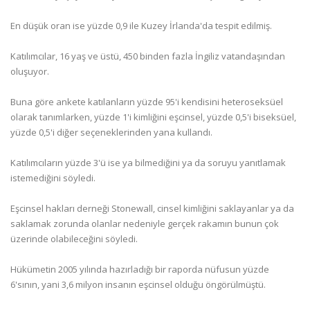
En düşük oran ise yüzde 0,9 ile Kuzey İrlanda'da tespit edilmiş.
Katılımcılar, 16 yaş ve üstü, 450 binden fazla İngiliz vatandaşından
oluşuyor.
Buna göre ankete katılanların yüzde 95'i kendisini heteroseksüel
olarak tanımlarken, yüzde 1'i kimliğini eşcinsel, yüzde 0,5'i biseksüel,
yüzde 0,5'i diğer seçeneklerinden yana kullandı.
Katılımcıların yüzde 3'ü ise ya bilmediğini ya da soruyu yanıtlamak
istemediğini söyledi.
Eşcinsel hakları derneği Stonewall, cinsel kimliğini saklayanlar ya da
saklamak zorunda olanlar nedeniyle gerçek rakamın bunun çok
üzerinde olabileceğini söyledi.
Hükümetin 2005 yılında hazırladığı bir raporda nüfusun yüzde
6'sının, yani 3,6 milyon insanın eşcinsel olduğu öngörülmüştü.