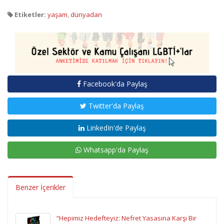
Etiketler:
yaşam
,
dünyadan
Facebook'da Paylaş
Twitter'da Paylaş
LinkedIn'de Paylaş
Whatsapp'da Paylaş
Benzer İçerikler
“Hepimiz Hedefteyiz: Nefret Yasasına Karşı Bir