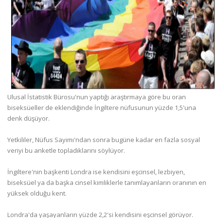
Ulusal İstatistik Bürosu'nun yaptığı araştırmaya göre bu oran
biseksüeller de eklendiğinde İngiltere nüfusunun yüzde 1,5'una
denk düşüyor.
Yetkililer, Nüfus Sayımı'ndan sonra bugüne kadar en fazla sosyal
veriyi bu anketle topladıklarını söylüyor.
İngiltere'nin başkenti Londra ise kendisini eşcinsel, lezbiyen,
biseksüel ya da başka cinsel kimliklerle tanımlayanların oranının en
yüksek olduğu kent.
Londra'da yaşayanların yüzde 2,2'si kendisini eşcinsel görüyor.