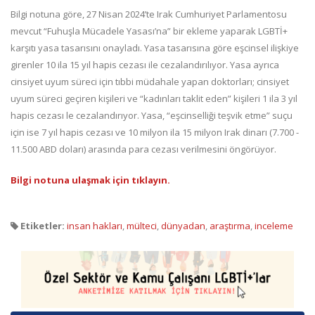
Bilgi notuna göre, 27 Nisan 2024’te Irak Cumhuriyet Parlamentosu
mevcut “Fuhuşla Mücadele Yasası’na” bir ekleme yaparak LGBTİ+
karşıtı yasa tasarısını onayladı. Yasa tasarısına göre eşcinsel ilişkiye
girenler 10 ila 15 yıl hapis cezası ile cezalandırılıyor. Yasa ayrıca
cinsiyet uyum süreci için tıbbi müdahale yapan doktorları; cinsiyet
uyum süreci geçiren kişileri ve “kadınları taklit eden” kişileri 1 ila 3 yıl
hapis cezası le cezalandırıyor. Yasa, “eşcinselliği teşvik etme” suçu
için ise 7 yıl hapis cezası ve 10 milyon ila 15 milyon Irak dinarı (7.700 -
11.500 ABD doları) arasında para cezası verilmesini öngörüyor.
Bilgi notuna ulaşmak için tıklayın.
Etiketler:
insan hakları
,
mülteci
,
dünyadan
,
araştırma
,
inceleme