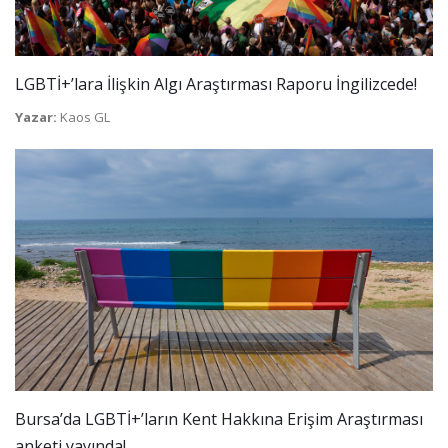
LGBTİ+’lara İlişkin Algı Araştırması Raporu İngilizcede!
Yazar:
Kaos GL
Bursa’da LGBTİ+’ların Kent Hakkına Erişim Araştırması
anketi yayında!