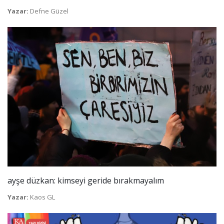
Yazar:
Defne Güzel
ayşe düzkan: kimseyi geride bırakmayalım
Yazar:
Kaos GL