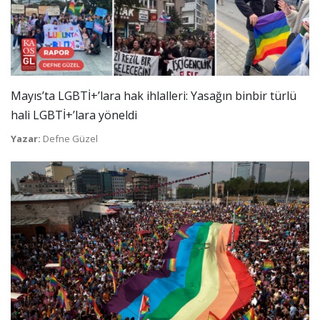
Mayıs’ta LGBTİ+’lara hak ihlalleri: Yasağın binbir türlü
hali LGBTİ+’lara yöneldi
Yazar:
Defne Güzel