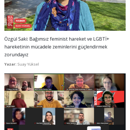
Özgül Saki: Bağımsız feminist hareket ve LGBTİ+
hareketinin mücadele zeminlerini güçlendirmek
zorundayız
Yazar:
Suay Yüksel