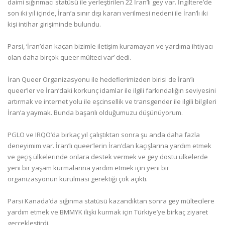
daimi sığınmacı statüsü ile yerleştirilen 22 İran’lı gey var. İngiltere’de
son iki yıl içinde, İran’a sınır dışı kararı verilmesi nedeni ile İran’lı iki
kişi intihar girişiminde bulundu.
Parsi, ‘İran’dan kaçan bizimle iletişim kuramayan ve yardıma ihtiyacı
olan daha birçok queer mülteci var’ dedi.
İran Queer Organizasyonu ile hedeflerimizden birisi de İran’lı
queer’ler ve İran’daki korkunç idamlar ile ilgili farkındalığın seviyesini
artırmak ve internet yolu ile eşcinsellik ve transgender ile ilgili bilgileri
İran’a yaymak. Bunda başarılı olduğumuzu düşünüyorum.
PGLO ve IRQO’da birkaç yıl çalıştıktan sonra şu anda daha fazla
deneyimim var. İran’lı queer’lerin İran’dan kaçışlarına yardım etmek
ve geçiş ülkelerinde onlara destek vermek ve gey dostu ülkelerde
yeni bir yaşam kurmalarına yardım etmek için yeni bir
organizasyonun kurulması gerektiği çok açıktı.
Parsi Kanada’da sığınma statüsü kazandıktan sonra gey mültecilere
yardım etmek ve BMMYK ilişki kurmak için Türkiye’ye birkaç ziyaret
gerçekleştirdi.