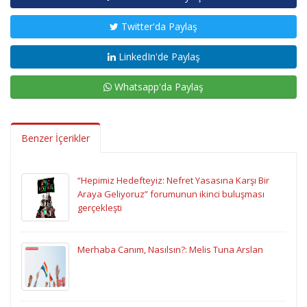
Twitter'da Paylaş
LinkedIn'de Paylaş
Whatsapp'da Paylaş
Benzer İçerikler
“Hepimiz Hedefteyiz: Nefret Yasasına Karşı Bir
Araya Geliyoruz” forumunun ikinci buluşması
gerçekleşti
Merhaba Canım, Nasılsın?: Melis Tuna Arslan