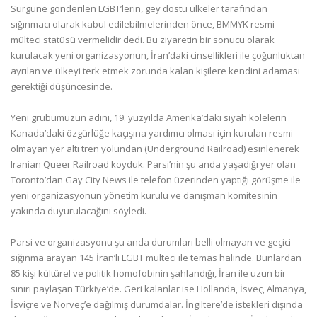
Sürgüne gönderilen LGBT’lerin, gey dostu ülkeler tarafından
sığınmacı olarak kabul edilebilmelerinden önce, BMMYK resmi
mülteci statüsü vermelidir dedi. Bu ziyaretin bir sonucu olarak
kurulacak yeni organizasyonun, İran’daki cinsellikleri ile çoğunluktan
ayrılan ve ülkeyi terk etmek zorunda kalan kişilere kendini adaması
gerektiği düşüncesinde.
Yeni grubumuzun adını, 19. yüzyılda Amerika’daki siyah kölelerin
Kanada’daki özgürlüğe kaçışına yardımcı olması için kurulan resmi
olmayan yer altı tren yolundan (Underground Railroad) esinlenerek
Iranian Queer Railroad koyduk. Parsi’nin şu anda yaşadığı yer olan
Toronto’dan Gay City News ile telefon üzerinden yaptığı görüşme ile
yeni organizasyonun yönetim kurulu ve danışman komitesinin
yakında duyurulacağını söyledi.
Parsi ve organizasyonu şu anda durumları belli olmayan ve geçici
sığınma arayan 145 İran’lı LGBT mülteci ile temas halinde. Bunlardan
85 kişi kültürel ve politik homofobinin şahlandığı, İran ile uzun bir
sınırı paylaşan Türkiye’de. Geri kalanlar ise Hollanda, İsveç, Almanya,
İsviçre ve Norveç’e dağılmış durumdalar. İngiltere’de istekleri dışında