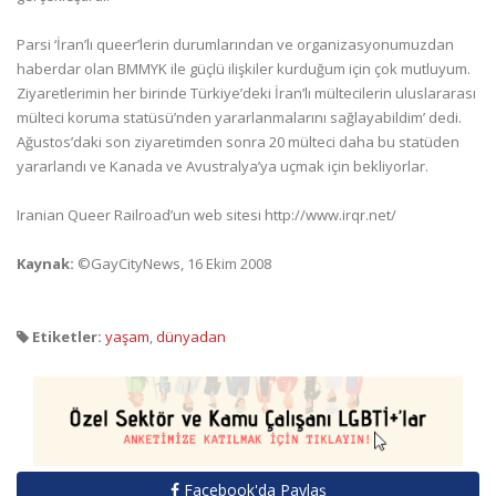
Parsi ‘İran’lı queer’lerin durumlarından ve organizasyonumuzdan
haberdar olan BMMYK ile güçlü ilişkiler kurduğum için çok mutluyum.
Ziyaretlerimin her birinde Türkiye’deki İran’lı mültecilerin uluslararası
mülteci koruma statüsü’nden yararlanmalarını sağlayabildim’ dedi.
Ağustos’daki son ziyaretimden sonra 20 mülteci daha bu statüden
yararlandı ve Kanada ve Avustralya’ya uçmak için bekliyorlar.
Iranian Queer Railroad’un web sitesi http://www.irqr.net/
Kaynak:
©GayCityNews, 16 Ekim 2008
Etiketler:
yaşam
,
dünyadan
Facebook'da Paylaş