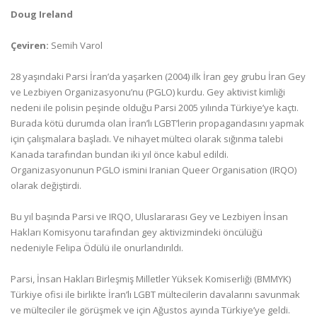
Doug Ireland
Çeviren:
Semih Varol
28 yaşındaki Parsi İran’da yaşarken (2004) ilk İran gey grubu İran Gey
ve Lezbiyen Organizasyonu’nu (PGLO) kurdu. Gey aktivist kimliği
nedeni ile polisin peşinde olduğu Parsi 2005 yılında Türkiye’ye kaçtı.
Burada kötü durumda olan İran’lı LGBT’lerin propagandasını yapmak
için çalışmalara başladı. Ve nihayet mülteci olarak sığınma talebi
Kanada tarafından bundan iki yıl önce kabul edildi.
Organizasyonunun PGLO ismini Iranian Queer Organisation (IRQO)
olarak değiştirdi.
Bu yıl başında Parsi ve IRQO, Uluslararası Gey ve Lezbiyen İnsan
Hakları Komisyonu tarafından gey aktivizmindeki öncülüğü
nedeniyle Felipa Ödülü ile onurlandırıldı.
Parsi, İnsan Hakları Birleşmiş Milletler Yüksek Komiserliği (BMMYK)
Türkiye ofisi ile birlikte İran’lı LGBT mültecilerin davalarını savunmak
ve mülteciler ile görüşmek ve için Ağustos ayında Türkiye’ye geldi.