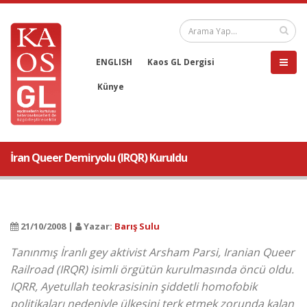
ENGLISH
Kaos GL Dergisi
Künye
İran Queer Demiryolu (IRQR) Kuruldu
21/10/2008 |
Yazar:
Barış Sulu
Tanınmış İranlı gey aktivist Arsham Parsi, Iranian Queer
Railroad (IRQR) isimli örgütün kurulmasında öncü oldu.
IQRR, Ayetullah teokrasisinin şiddetli homofobik
politikaları nedeniyle ülkesini terk etmek zorunda kalan