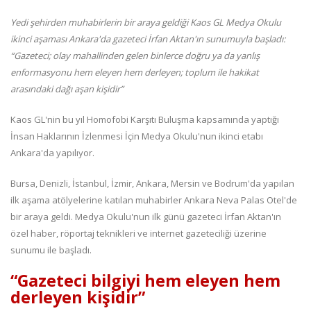
Yedi şehirden muhabirlerin bir araya geldiği Kaos GL Medya Okulu
ikinci aşaması Ankara'da gazeteci İrfan Aktan'ın sunumuyla başladı:
“Gazeteci; olay mahallinden gelen binlerce doğru ya da yanlış
enformasyonu hem eleyen hem derleyen; toplum ile hakikat
arasındaki dağı aşan kişidir”
Kaos GL'nin bu yıl Homofobi Karşıtı Buluşma kapsamında yaptığı
İnsan Haklarının İzlenmesi İçin Medya Okulu'nun ikinci etabı
Ankara'da yapılıyor.
Bursa, Denizli, İstanbul, İzmir, Ankara, Mersin ve Bodrum'da yapılan
ilk aşama atölyelerine katılan muhabirler Ankara Neva Palas Otel'de
bir araya geldi. Medya Okulu'nun ilk günü gazeteci İrfan Aktan'ın
özel haber, röportaj teknikleri ve internet gazeteciliği üzerine
sunumu ile başladı.
“Gazeteci bilgiyi hem eleyen hem
derleyen kişidir”