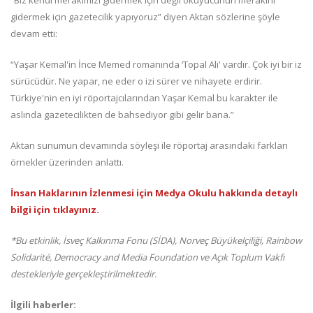
“Biz kendi merakımızı gidermek için değil okuyucunun merakını
gidermek için gazetecilik yapıyoruz” diyen Aktan sözlerine şöyle
devam etti:
“Yaşar Kemal'in İnce Memed romanında ‘Topal Ali' vardır. Çok iyi bir iz
sürücüdür. Ne yapar, ne eder o izi sürer ve nihayete erdirir.
Türkiye'nin en iyi röportajcılarından Yaşar Kemal bu karakter ile
aslında gazetecilikten de bahsediyor gibi gelir bana.”
Aktan sunumun devamında söyleşi ile röportaj arasındaki farkları
örnekler üzerinden anlattı.
İnsan Haklarının İzlenmesi için Medya Okulu hakkında detaylı
bilgi için tıklayınız.
*Bu etkinlik, İsveç Kalkınma Fonu (SİDA), Norveç Büyükelçiliği, Rainbow
Solidarité, Democracy and Media Foundation ve Açık Toplum Vakfı
destekleriyle gerçekleştirilmektedir.
İlgili haberler: