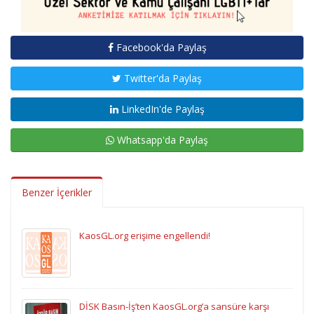
Facebook'da Paylaş
Twitter'da Paylaş
LinkedIn'de Paylaş
Whatsapp'da Paylaş
Benzer İçerikler
KaosGL.org erişime engellendi!
DİSK Basın-İş’ten KaosGL.org’a sansüre karşı