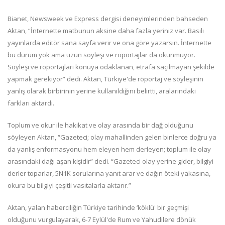
Bianet, Newsweek ve Express dergisi deneyimlerinden bahseden
Aktan, “İnternette matbunun aksine daha fazla yeriniz var. Basılı
yayınlarda editör sana sayfa verir ve ona göre yazarsın. İnternette
bu durum yok ama uzun söyleşi ve röportajlar da okunmuyor.
Söyleşi ve röportajları konuya odaklanan, etrafa saçılmayan şekilde
yapmak gerekiyor” dedi. Aktan, Türkiye'de röportaj ve söyleşinin
yanlış olarak birbirinin yerine kullanıldığını belirtti, aralarındaki
farkları aktardı.
Toplum ve okur ile hakikat ve olay arasında bir dağ olduğunu
söyleyen Aktan, “Gazeteci; olay mahallinden gelen binlerce doğru ya
da yanlış enformasyonu hem eleyen hem derleyen; toplum ile olay
arasındaki dağı aşan kişidir” dedi. “Gazeteci olay yerine gider, bilgiyi
derler toparlar, 5N1K sorularına yanıt arar ve dağın öteki yakasına,
okura bu bilgiyi çeşitli vasıtalarla aktarır.”
Aktan, yalan haberciliğin Türkiye tarihinde ‘köklü' bir geçmişi
olduğunu vurgulayarak, 6-7 Eylül'de Rum ve Yahudilere dönük