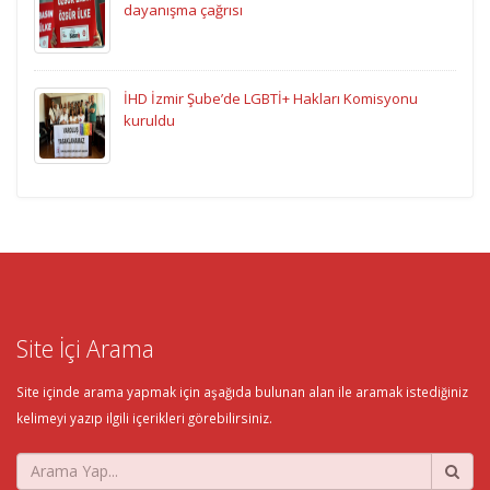
dayanışma çağrısı
İHD İzmir Şube’de LGBTİ+ Hakları Komisyonu
kuruldu
Site İçi Arama
Site içinde arama yapmak için aşağıda bulunan alan ile aramak istediğiniz
kelimeyi yazıp ilgili içerikleri görebilirsiniz.