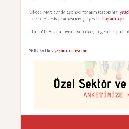
Ülkede Mart ayında eşcinsel “onarım terapisinin”
yasa
LGBTİ’leri de kapsaması için çalışmalar
başlatılmıştı
.
İrlanda’da Haziran ayında gerçekleşen genel seçimlerde
Etiketler:
yaşam
,
dünyadan