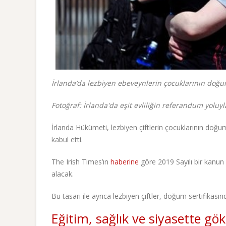
İrlanda’da lezbiyen ebeveynlerin çocuklarının doğum 
Fotoğraf: İrlanda'da eşit evliliğin referandum yoluy
İrlanda Hükümeti, lezbiyen çiftlerin çocuklarının doğum 
kabul etti.
The Irish Times’ın
haberine
göre 2019 Sayılı bir kanun i
alacak.
Bu tasarı ile ayrıca lezbiyen çiftler, doğum sertifikas
Eğitim, sağlık ve siyasette gö