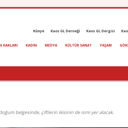
Künye
Kaos GL Derneği
Kaos GL Dergisi
Kao
N HAKLARI
KADIN
MEDYA
KÜLTÜR SANAT
YAŞAM
GÖK
oğum belgesinde, çiftlerin ikisinin de ismi yer alacak.