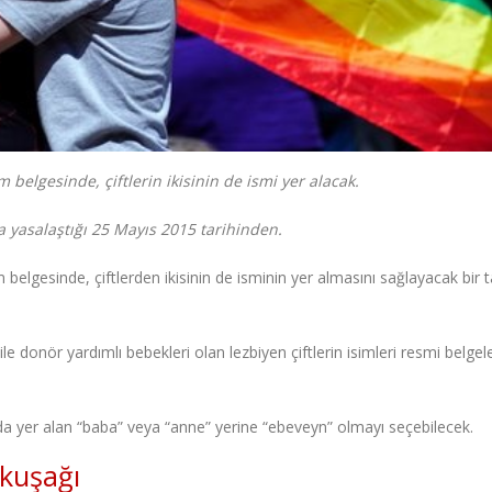
belgesinde, çiftlerin ikisinin de ismi yer alacak.
la yasalaştığı 25 Mayıs 2015 tarihinden.
belgesinde, çiftlerden ikisinin de isminin yer almasını sağlayacak bir t
le donör yardımlı bebekleri olan lezbiyen çiftlerin isimleri resmi belgel
ında yer alan “baba” veya “anne” yerine “ebeveyn” olmayı seçebilecek.
kkuşağı