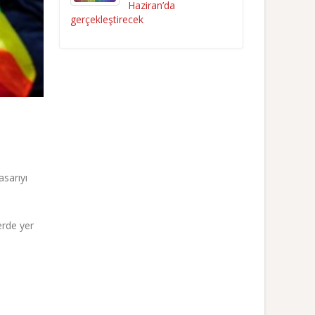
Haziran’da
gerçekleştirecek
asarıyı
erde yer