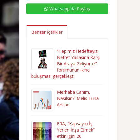
Whatsapp'da Paylaş
Benzer İçerikler
“Hepimiz Hedefteyiz:
Nefret Yasasına Karşı
Bir Araya Geliyoruz”
forumunun ikinci
buluşması gerçekleşti
Merhaba Canım,
Nasılsın?: Melis Tuna
Arslan
ERA, “Kapsayıcı İş
Yerleri İnşa Etmek”
etkinliğini 26