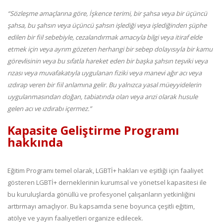
“Sözleşme amaçlarına göre, İşkence terimi, bir şahsa veya bir üçüncü
şahsa, bu şahsın veya üçüncü şahsın işlediği veya işlediğinden şüphe
edilen bir fiil sebebiyle, cezalandırmak amacıyla bilgi veya itiraf elde
etmek için veya ayrım gözeten herhangi bir sebep dolayısıyla bir kamu
görevlisinin veya bu sıfatla hareket eden bir başka şahsın teşviki veya
rızası veya muvafakatıyla uygulanan fiziki veya manevi ağır acı veya
ızdırap veren bir fiil anlamına gelir. Bu yalnızca yasal müeyyidelerin
uygulanmasından doğan, tabiatında olan veya arızi olarak husule
gelen acı ve ızdırabı içermez.”
Kapasite Geliştirme Programı
hakkında
Eğitim Programı temel olarak, LGBTİ+ hakları ve eşitliği için faaliyet
gösteren LGBTİ+ derneklerinin kurumsal ve yönetsel kapasitesi ile
bu kuruluşlarda gönüllü ve profesyonel çalışanların yetkinliğini
arttırmayı amaçlıyor. Bu kapsamda sene boyunca çeşitli eğitim,
atölye ve yayın faaliyetleri organize edilecek.