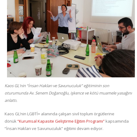
Kaos GL’nin “İnsan Hakları ve Savunuculuk” eğitiminin son
oturumunda Av. Senem Doğanoğlu, işkence ve kötü muamele yasağını
anlattı.
Kaos GL’nin LGBTİ+ alanında çalışan sivil toplum örgütlerine
dönük
“Kurumsal Kapasite Geliştirme Eğitim Programı”
kapsamında
“İnsan Hakları ve Savunuculuk” eğitimi devam ediyor.