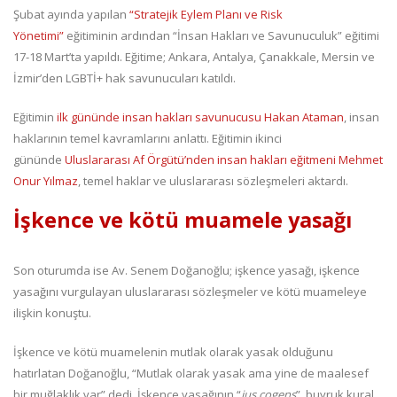
Şubat ayında yapılan
“Stratejik Eylem Planı ve Risk
Yönetimi”
eğitiminin ardından “İnsan Hakları ve Savunuculuk” eğitimi
17-18 Mart’ta yapıldı. Eğitime; Ankara, Antalya, Çanakkale, Mersin ve
İzmir’den LGBTİ+ hak savunucuları katıldı.
Eğitimin
ilk gününde insan hakları savunucusu Hakan Ataman
, insan
haklarının temel kavramlarını anlattı. Eğitimin ikinci
gününde
Uluslararası Af Örgütü’nden insan hakları eğitmeni Mehmet
Onur Yılmaz
, temel haklar ve uluslararası sözleşmeleri aktardı.
İşkence ve kötü muamele yasağı
Son oturumda ise Av. Senem Doğanoğlu; işkence yasağı, işkence
yasağını vurgulayan uluslararası sözleşmeler ve kötü muameleye
ilişkin konuştu.
İşkence ve kötü muamelenin mutlak olarak yasak olduğunu
hatırlatan Doğanoğlu, “Mutlak olarak yasak ama yine de maalesef
bir muğlaklık var” dedi. İşkence yasağının “
jus cogens
”, buyruk kural