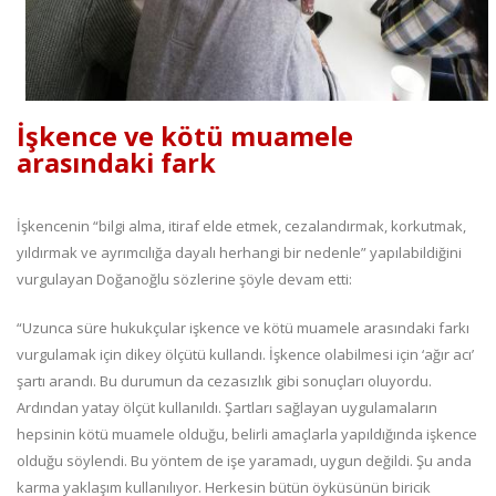
İşkence ve kötü muamele
arasındaki fark
İşkencenin “bilgi alma, itiraf elde etmek, cezalandırmak, korkutmak,
yıldırmak ve ayrımcılığa dayalı herhangi bir nedenle” yapılabildiğini
vurgulayan Doğanoğlu sözlerine şöyle devam etti:
“Uzunca süre hukukçular işkence ve kötü muamele arasındaki farkı
vurgulamak için dikey ölçütü kullandı. İşkence olabilmesi için ‘ağır acı’
şartı arandı. Bu durumun da cezasızlık gibi sonuçları oluyordu.
Ardından yatay ölçüt kullanıldı. Şartları sağlayan uygulamaların
hepsinin kötü muamele olduğu, belirli amaçlarla yapıldığında işkence
olduğu söylendi. Bu yöntem de işe yaramadı, uygun değildi. Şu anda
karma yaklaşım kullanılıyor. Herkesin bütün öyküsünün biricik