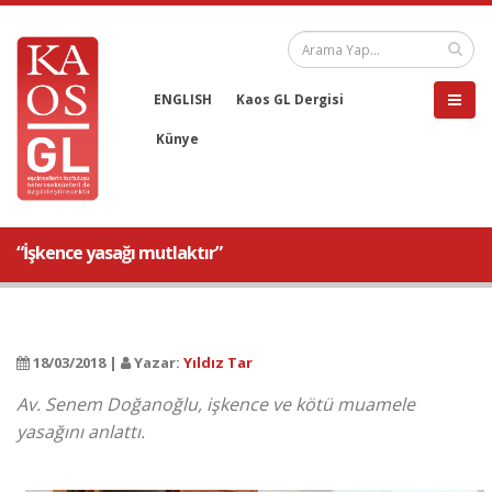
ENGLISH
Kaos GL Dergisi
Künye
“İşkence yasağı mutlaktır”
18/03/2018 |
Yazar:
Yıldız Tar
Av. Senem Doğanoğlu, işkence ve kötü muamele
yasağını anlattı.