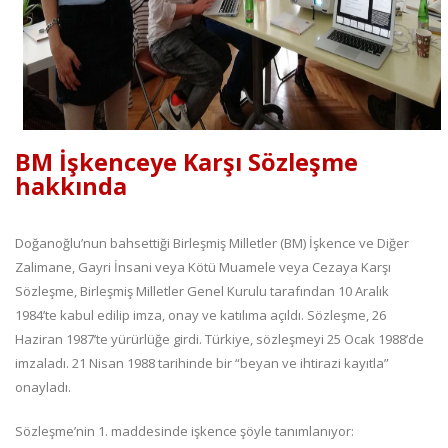
BM İşkenceye Karşı Sözleşme
hakkında
Doğanoğlu’nun bahsettiği Birleşmiş Milletler (BM) İşkence ve Diğer
Zalimane, Gayri İnsani veya Kötü Muamele veya Cezaya Karşı
Sözleşme, Birleşmiş Milletler Genel Kurulu tarafından 10 Aralık
1984’te kabul edilip imza, onay ve katılıma açıldı. Sözleşme, 26
Haziran 1987’te yürürlüğe girdi. Türkiye, sözleşmeyi 25 Ocak 1988’de
imzaladı. 21 Nisan 1988 tarihinde bir “beyan ve ihtirazi kayıtla”
onayladı.
Sözleşme’nin 1. maddesinde işkence şöyle tanımlanıyor: