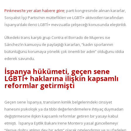
Pinknews’te yer alan habere göre;
parti kongresinde alınan kararlar,
Sosyalist İşçi Partisi’nin müttefikleri ve LGBTİ+ aktivistleri tarafından
İspanya’daki ilerici LGBTİ+ mevzuatla çelişeceği konusunda eleştirildi.
Ülkedeki trans karşıtı grup Contra el Borrado de Mujeres ise
Sánchez’in kamuoyu ile paylaştığı kararları, “kadın sporlarının
bütünlüğünü korumaya yönelik çok önemli bir adım” olduğunu iddia
ederek savundu.
İspanya hükümeti, geçen sene
LGBTİ+ haklarına ilişkin kapsamlı
reformlar getirmişti
Geçen sene İspanya, transların kimlik belgelerindeki cinsiyet
hanesini psikolojik ya da tıbbi değerlendirmelere ihtiyaç duymadan
değiştirmesine ilişkin kapsamlı reformlar getiren bir yasayı kabul
etmişti. İspanya Eşitlik Bakanı Irene Montero yasal güncellemeyi
“ileriye doğru atılmış dev bir adım” olarak nitelendirmiş ve şu ifadeleri