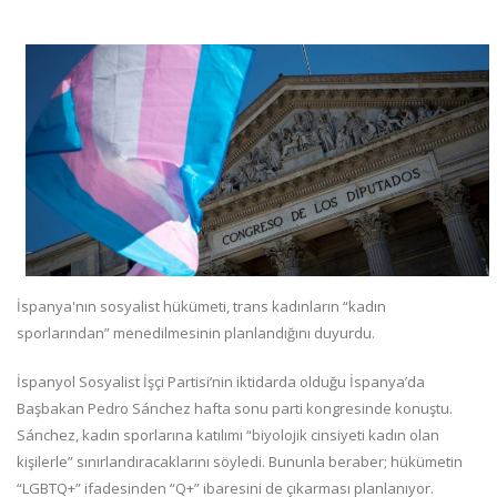
İspanya'nın sosyalist hükümeti, trans kadınların “kadın
sporlarından” menedilmesinin planlandığını duyurdu.
İspanyol Sosyalist İşçi Partisi’nin iktidarda olduğu İspanya’da
Başbakan Pedro Sánchez hafta sonu parti kongresinde konuştu.
Sánchez, kadın sporlarına katılımı “biyolojik cinsiyeti kadın olan
kişilerle” sınırlandıracaklarını söyledi. Bununla beraber; hükümetin
“LGBTQ+” ifadesinden “Q+” ibaresini de çıkarması planlanıyor.