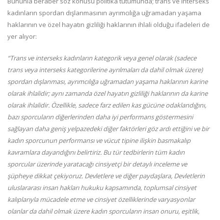
Bununla beraber söz konusu politika tutumunda; trans ve interseks
kadınların spordan dışlanmasının ayrımcılığa uğramadan yaşama
haklarının ve özel hayatın gizliliği haklarının ihlali olduğu ifadeleri de
yer alıyor:
“Trans ve interseks kadınların kategorik veya genel olarak (sadece
trans veya interseks kategorilerine ayrılmaları da dahil olmak üzere)
spordan dışlanması, ayrımcılığa uğramadan yaşama haklarının karine
olarak ihlalidir; aynı zamanda özel hayatın gizliliği haklarının da karine
olarak ihlalidir. Özellikle, sadece farz edilen kas gücüne odaklandığını,
bazı sporcuların diğerlerinden daha iyi performans göstermesini
sağlayan daha geniş yelpazedeki diğer faktörleri göz ardı ettiğini ve bir
kadın sporcunun performansı ve vücut tipine ilişkin basmakalıp
kavramlara dayandığını belirtiriz. Bu tür tedbirlerin tüm kadın
sporcular üzerinde yaratacağı cinsiyetçi bir detaylı inceleme ve
şüpheye dikkat çekiyoruz. Devletlere ve diğer paydaşlara, Devletlerin
uluslararası insan hakları hukuku kapsamında, toplumsal cinsiyet
kalıplarıyla mücadele etme ve cinsiyet özelliklerinde varyasyonlar
olanlar da dahil olmak üzere kadın sporcuların insan onuru, eşitlik,