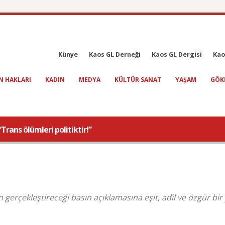
Künye
Kaos GL Derneği
Kaos GL Dergisi
Kao
N HAKLARI
KADIN
MEDYA
KÜLTÜR SANAT
YAŞAM
GÖK
“Trans ölümleri politiktir!”
 gerçekleştireceği basın açıklamasına eşit, adil ve özgür bi