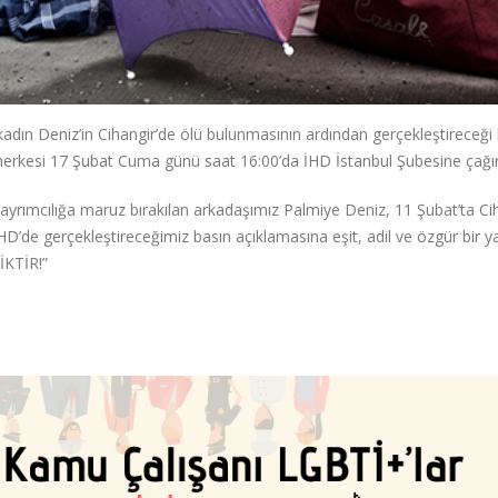
kadın Deniz’in Cihangir’de ölü bulunmasının ardından gerçekleştireceği
n herkesi 17 Şubat Cuma günü saat 16:00’da İHD İstanbul Şubesine çağır
ayrımcılığa maruz bırakılan arkadaşımız Palmiye Deniz, 11 Şubat’ta Ci
’de gerçekleştireceğimiz basın açıklamasına eşit, adil ve özgür bir 
İKTİR!”