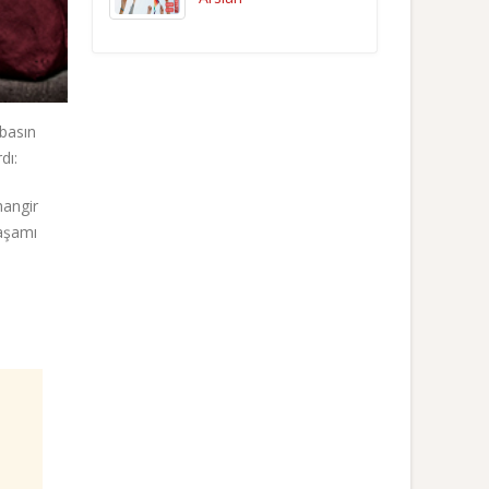
 basın
dı:
hangir
yaşamı