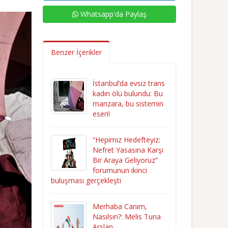
Whatsapp'da Paylaş
Benzer İçerikler
İstanbul’da evsiz trans
kadın ölü bulundu: Bu
manzara, bu sistemin
eseri!
“Hepimiz Hedefteyiz:
Nefret Yasasına Karşı
Bir Araya Geliyoruz”
forumunun ikinci
buluşması gerçekleşti
Merhaba Canım,
Nasılsın?: Melis Tuna
Arslan