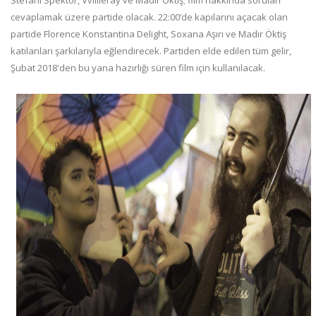
Stefani Spektor, Vvillieray ve Madır Öktiş; film hakkında soruları
cevaplamak üzere partide olacak. 22:00’de kapılarını açacak olan
partide Florence Konstantina Delight, Soxana Aşırı ve Madır Öktiş
katılanları şarkılarıyla eğlendirecek. Partiden elde edilen tüm gelir,
Şubat 2018'den bu yana hazırlığı süren film için kullanılacak.