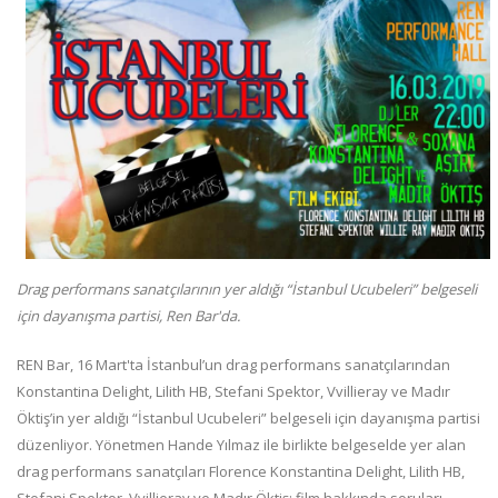
Drag performans sanatçılarının yer aldığı “İstanbul Ucubeleri” belgeseli
için dayanışma partisi, Ren Bar'da.
REN Bar, 16 Mart'ta İstanbul’un drag performans sanatçılarından
Konstantina Delight, Lilith HB, Stefani Spektor, Vvillieray ve Madır
Öktiş’in yer aldığı “İstanbul Ucubeleri” belgeseli için dayanışma partisi
düzenliyor. Yönetmen Hande Yılmaz ile birlikte belgeselde yer alan
drag performans sanatçıları Florence Konstantina Delight, Lilith HB,