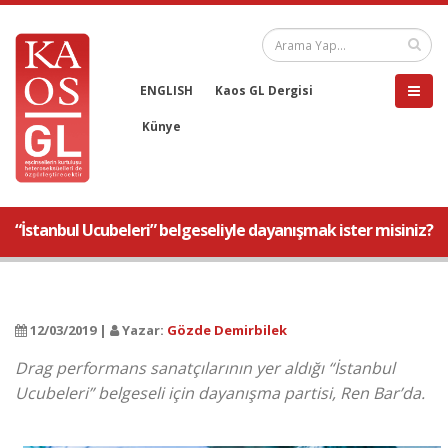
ENGLISH
Kaos GL Dergisi
Künye
“İstanbul Ucubeleri” belgeseliyle dayanışmak ister misiniz?
12/03/2019 |
Yazar:
Gözde Demirbilek
Drag performans sanatçılarının yer aldığı “İstanbul
Ucubeleri” belgeseli için dayanışma partisi, Ren Bar’da.