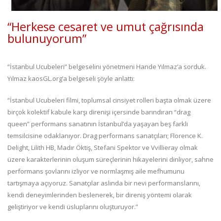
“Herkese cesaret ve umut çağrısında
bulunuyorum”
“İstanbul Ucubeleri” belgeselini yönetmeni Hande Yılmaz’a sorduk.
Yılmaz kaosGL.org’a belgeseli şöyle anlattı:
“İstanbul Ucubeleri filmi, toplumsal cinsiyet rolleri başta olmak üzere
birçok kolektif kabule karşı direnişi içersinde barındıran “drag
queen” performans sanatının İstanbul’da yaşayan beş farklı
temsilcisine odaklanıyor. Drag performans sanatçıları; Florence K.
Delight, Lilith HB, Madır Öktiş, Stefani Spektor ve Vvillieray olmak
üzere karakterlerinin oluşum süreçlerinin hikayelerini dinliyor, sahne
performans şovlarını izliyor ve normlaşmış aile mefhumunu
tartışmaya açıyoruz. Sanatçılar aslında bir nevi performanslarını,
kendi deneyimlerinden beslenerek, bir direniş yöntemi olarak
geliştiriyor ve kendi üsluplarını oluşturuyor.”