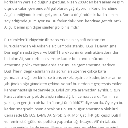
korkuların yersiz olduğunu gördüm. Nisan 2008’den beri ailem ve işim
dışında kalan çevremde Aligül olarak çağrılıyorum. Kendi kendime
Aligül dediğimde komik geliyordu. Sonra düşündüm ki kadın ismimi
söylediğimde gülmüyorum. Bu farkındalık beni kendime getirdi. Artık
Aligül benim için diğer isimler gibi bir isimdi."
Bu cümleler Türkiye’nin ilk trans erkek inisiyatifi Voltrans’ın
kurucularından Ali Arıkan’a ait. Lambdaistanbul LGBTİ Dayanışma
Derneği’nin eski üyesi ve LGBTİ hareketinin önemli aktivistlerinden
biri olan Ali, son nefesini verene kadar bu alanda mücadele
etmesine, politik tartışmalarda sözünü esirgememesine, sadece
LGBTİ’lerin değil kadınların da sorunları üzerine çokça kafa
yormasına rağmen binlerce trans erkek, eşcinsel kadın, bekar anne
gibi jinekoloğa gitmekten çekindi ve sırf bu nedenle geç teşhis edilen
kanser hastalığı nedeniyle 26 Eylül 2013’te aramızdan ayrıldı. O gün
Karacaahmet’in pek de alışkın olmadığı bir cemaat vardı. Yanımıza
yaklaşan gençten bir kadın "hangi ünlü öldü?" diye sordu. Öyle ya bu
kadar "marjinal" insan ancak bir ünlünün uğurlamasında olabilirdi!
Cenazede LİSTAG; LAMBDA, SPoD, SFK, Mor Çatı, İFK gibi çeşitli LGBTİ
ve feminist örgütlerde politika yapanlar ağırlıktaydı. Ali’nin tabutu
avluya getirildiğinde imam, "kadınlar arkaya, erkekler öne geçsin"