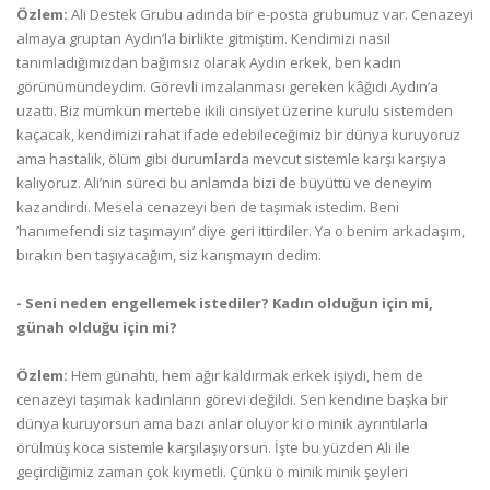
Özlem:
Ali Destek Grubu adında bir e-posta grubumuz var. Cenazeyi
almaya gruptan Aydın’la birlikte gitmiştim. Kendimizi nasıl
tanımladığımızdan bağımsız olarak Aydın erkek, ben kadın
görünümündeydim. Görevli imzalanması gereken kâğıdı Aydın’a
uzattı. Biz mümkün mertebe ikili cinsiyet üzerine kurulu sistemden
kaçacak, kendimizi rahat ifade edebileceğimiz bir dünya kuruyoruz
ama hastalık, ölüm gibi durumlarda mevcut sistemle karşı karşıya
kalıyoruz. Ali’nin süreci bu anlamda bizi de büyüttü ve deneyim
kazandırdı. Mesela cenazeyi ben de taşımak istedim. Beni
’hanımefendi siz taşımayın’ diye geri ittirdiler. Ya o benim arkadaşım,
bırakın ben taşıyacağım, siz karışmayın dedim.
- Seni neden engellemek istediler? Kadın olduğun için mi,
günah olduğu için mi?
Özlem:
Hem günahtı, hem ağır kaldırmak erkek işiydi, hem de
cenazeyi taşımak kadınların görevi değildi. Sen kendine başka bir
dünya kuruyorsun ama bazı anlar oluyor ki o minik ayrıntılarla
örülmüş koca sistemle karşılaşıyorsun. İşte bu yüzden Ali ile
geçirdiğimiz zaman çok kıymetli. Çünkü o minik minik şeyleri