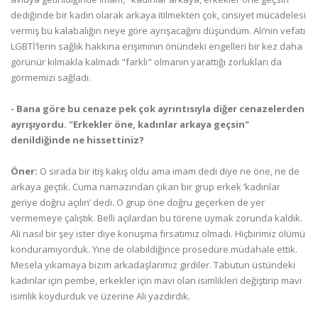
dediğinde bir kadın olarak arkaya itilmekten çok, cinsiyet mücadelesi
vermiş bu kalabalığın neye göre ayrışacağını düşündüm. Ali’nin vefatı
LGBTİ’lerin sağlık hakkına erişiminin önündeki engelleri bir kez daha
görünür kılmakla kalmadı "farklı" olmanın yarattığı zorlukları da
görmemizi sağladı.
- Bana göre bu cenaze pek çok ayrıntısıyla diğer cenazelerden
ayrışıyordu. "Erkekler öne, kadınlar arkaya geçsin"
denildiğinde ne hissettiniz?
Öner:
O sırada bir itiş kakış oldu ama imam dedi diye ne öne, ne de
arkaya geçtik. Cuma namazından çıkan bir grup erkek ’kadınlar
geriye doğru açılın’ dedi. O grup öne doğru geçerken de yer
vermemeye çalıştık. Belli açılardan bu törene uymak zorunda kaldık.
Ali nasıl bir şey ister diye konuşma fırsatımız olmadı. Hiçbirimiz ölümü
konduramıyorduk. Yine de olabildiğince prosedüre müdahale ettik.
Mesela yıkamaya bizim arkadaşlarımız girdiler. Tabutun üstündeki
kadınlar için pembe, erkekler için mavi olan isimlikleri değiştirip mavi
isimlik koydurduk ve üzerine Ali yazdırdık.