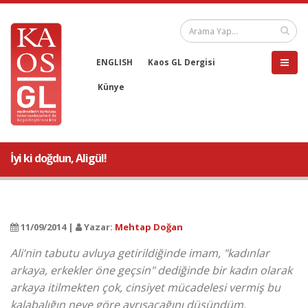
ENGLISH
Kaos GL Dergisi
Künye
İyi ki doğdun, Aligül!
11/09/2014 |
Yazar:
Mehtap Doğan
Ali’nin tabutu avluya getirildiğinde imam, "kadınlar
arkaya, erkekler öne geçsin" dediğinde bir kadın olarak
arkaya itilmekten çok, cinsiyet mücadelesi vermiş bu
kalabalığın neye göre ayrışacağını düşündüm.