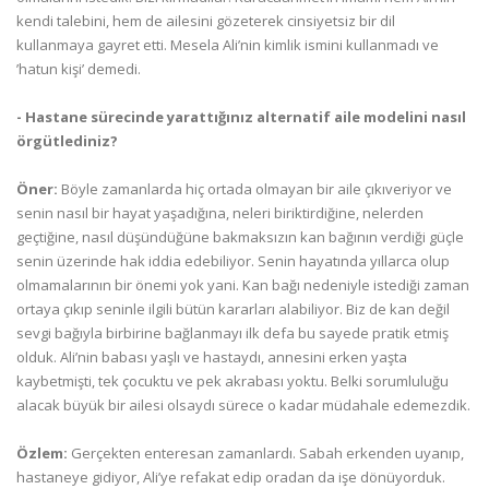
kendi talebini, hem de ailesini gözeterek cinsiyetsiz bir dil
kullanmaya gayret etti. Mesela Ali’nin kimlik ismini kullanmadı ve
’hatun kişi’ demedi.
- Hastane sürecinde yarattığınız alternatif aile modelini nasıl
örgütlediniz?
Öner:
Böyle zamanlarda hiç ortada olmayan bir aile çıkıveriyor ve
senin nasıl bir hayat yaşadığına, neleri biriktirdiğine, nelerden
geçtiğine, nasıl düşündüğüne bakmaksızın kan bağının verdiği güçle
senin üzerinde hak iddia edebiliyor. Senin hayatında yıllarca olup
olmamalarının bir önemi yok yani. Kan bağı nedeniyle istediği zaman
ortaya çıkıp seninle ilgili bütün kararları alabiliyor. Biz de kan değil
sevgi bağıyla birbirine bağlanmayı ilk defa bu sayede pratik etmiş
olduk. Ali’nin babası yaşlı ve hastaydı, annesini erken yaşta
kaybetmişti, tek çocuktu ve pek akrabası yoktu. Belki sorumluluğu
alacak büyük bir ailesi olsaydı sürece o kadar müdahale edemezdik.
Özlem:
Gerçekten enteresan zamanlardı. Sabah erkenden uyanıp,
hastaneye gidiyor, Ali’ye refakat edip oradan da işe dönüyorduk.