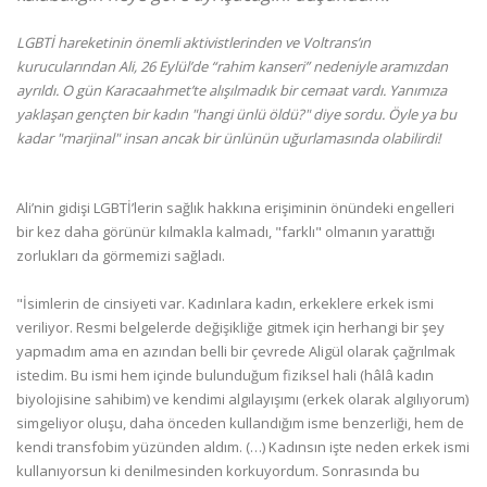
LGBTİ hareketinin önemli aktivistlerinden ve Voltrans’ın
kurucularından Ali, 26 Eylül’de “rahim kanseri” nedeniyle aramızdan
ayrıldı. O gün Karacaahmet’te alışılmadık bir cemaat vardı. Yanımıza
yaklaşan gençten bir kadın "hangi ünlü öldü?" diye sordu. Öyle ya bu
kadar "marjinal" insan ancak bir ünlünün uğurlamasında olabilirdi!
Ali’nin gidişi LGBTİ’lerin sağlık hakkına erişiminin önündeki engelleri
bir kez daha görünür kılmakla kalmadı, "farklı" olmanın yarattığı
zorlukları da görmemizi sağladı.
"İsimlerin de cinsiyeti var. Kadınlara kadın, erkeklere erkek ismi
veriliyor. Resmi belgelerde değişikliğe gitmek için herhangi bir şey
yapmadım ama en azından belli bir çevrede Aligül olarak çağrılmak
istedim. Bu ismi hem içinde bulunduğum fiziksel hali (hâlâ kadın
biyolojisine sahibim) ve kendimi algılayışımı (erkek olarak algılıyorum)
simgeliyor oluşu, daha önceden kullandığım isme benzerliği, hem de
kendi transfobim yüzünden aldım. (…) Kadınsın işte neden erkek ismi
kullanıyorsun ki denilmesinden korkuyordum. Sonrasında bu