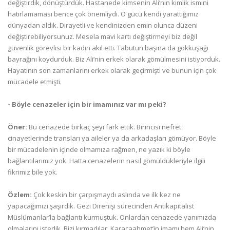
değiştirdik, dönüştürdük. Hastanede kimsenin Ali’nin kimlik ismini
hatırlamaması bence çok önemliydi. O gücü kendi yarattığımız
dünyadan aldık. Dirayetli ve kendinizden emin olunca düzeni
değiştirebiliyorsunuz. Mesela mavi kartı değiştirmeyi biz değil
güvenlik görevlisi bir kadın akıl etti. Tabutun başına da gökkuşağı
bayrağını koydurduk. Biz Ali’nin erkek olarak gömülmesini istiyorduk.
Hayatının son zamanlarını erkek olarak geçirmişti ve bunun için çok
mücadele etmişti.
- Böyle cenazeler için bir imamınız var mı peki?
Öner:
Bu cenazede birkaç şeyi fark ettik. Birincisi nefret
cinayetlerinde transları ya aileler ya da arkadaşları gömüyor. Böyle
bir mücadelenin içinde olmamıza rağmen, ne yazık ki böyle
bağlantılarımız yok. Hatta cenazelerin nasıl gömüldükleriyle ilgili
fikrimiz bile yok.
Özlem:
Çok keskin bir çarpışmaydı aslında ve ilk kez ne
yapacağımızı şaşırdık. Gezi Direnişi sürecinden Antikapitalist
Müslümanlar’la bağlantı kurmuştuk. Onlardan cenazede yanımızda
olmalarını istedik. Bizi kırmadılar. Karacaahmet’in imamı hem Ali’nin