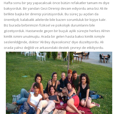
Hafta sonu bir şey yapacaksak önce bütün refakatler tamam mı diye
bakıyorduk. Bir yandan Gezi Direnişi devam ediyordu ama biz Ali ile
birlikte başka bir direnişi yürütüyorduk. Bu süreç şu açıdan da
önemliydi; kalabalık ailelerde bile bazen sorumluluk bir kişiye kalır.
Biz burada birbirimizin fiziksel ve psikolojik durumlarını bile
gözetiyorduk. Hastanede geçen bir buçuk aylık süreçte herkes Ali’nin
kimlik ismini unutmuştu. Arada bir gelen hasta bakıcı kimlik ismiyle
seslenildiğinde, doktor ’Ali Bey diyeceksiniz’ diye düzeltiyordu. Ali
orada yalnız değildi ve arkasındaki destek çevreyi de etkiliyordu.