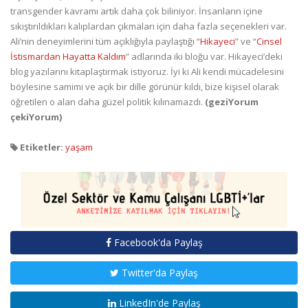
transgender kavramı artık daha çok biliniyor. İnsanların içine
sıkıştırıldıkları kalıplardan çıkmaları için daha fazla seçenekleri var.
Ali’nin deneyimlerini tüm açıklığıyla paylaştığı “
Hikayeci
” ve “
Cinsel
İstismardan Hayatta Kaldım
” adlarında iki bloğu var. Hikayeci’deki
blog yazılarını kitaplaştırmak istiyoruz. İyi ki Ali kendi mücadelesini
böylesine samimi ve açık bir dille görünür kıldı, bize kişisel olarak
öğretilen o alan daha güzel politik kılınamazdı.
(geziYorum
çekiYorum)
Etiketler:
yaşam
Facebook'da Paylaş
Twitter'da Paylaş
LinkedIn'de Paylaş