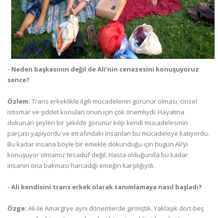
- Neden başkasının değil de Ali’nin cenazesini konuşuyoruz
sence?
Özlem:
Trans erkeklikle ilgili mücadelenin görünür olması, cinsel
istismar ve şiddet konuları onun için çok önemliydi. Hayatına
dokunan şeyleri bir şekilde görünür kılıp kendi mücadelesinin
parçası yapıyordu ve etrafındaki insanları bu mücadeleye katıyordu.
Bu kadar insana böyle bir emekle dokunduğu için bugün Ali’yi
konuşuyor olmamız tesadüf değil. Hasta olduğunda bu kadar
insanın ona bakması harcadığı emeğin karşılığıydı.
- Ali kendisini trans erkek olarak tanımlamaya nasıl başladı?
Özge:
Ali ile Amargi’ye aynı dönemlerde girmiştik. Yaklaşık dört-beş