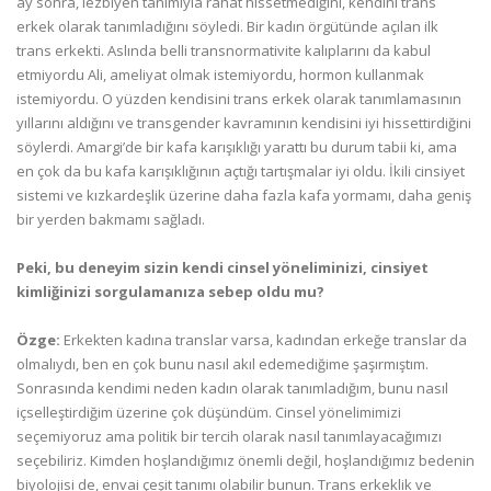
ay sonra, lezbiyen tanımıyla rahat hissetmediğini, kendini trans
erkek olarak tanımladığını söyledi. Bir kadın örgütünde açılan ilk
trans erkekti. Aslında belli transnormativite kalıplarını da kabul
etmiyordu Ali, ameliyat olmak istemiyordu, hormon kullanmak
istemiyordu. O yüzden kendisini trans erkek olarak tanımlamasının
yıllarını aldığını ve transgender kavramının kendisini iyi hissettirdiğini
söylerdi. Amargi’de bir kafa karışıklığı yarattı bu durum tabii ki, ama
en çok da bu kafa karışıklığının açtığı tartışmalar iyi oldu. İkili cinsiyet
sistemi ve kızkardeşlik üzerine daha fazla kafa yormamı, daha geniş
bir yerden bakmamı sağladı.
Peki, bu deneyim sizin kendi cinsel yöneliminizi, cinsiyet
kimliğinizi sorgulamanıza sebep oldu mu?
Özge:
Erkekten kadına translar varsa, kadından erkeğe translar da
olmalıydı, ben en çok bunu nasıl akıl edemediğime şaşırmıştım.
Sonrasında kendimi neden kadın olarak tanımladığım, bunu nasıl
içselleştirdiğim üzerine çok düşündüm. Cinsel yönelimimizi
seçemiyoruz ama politik bir tercih olarak nasıl tanımlayacağımızı
seçebiliriz. Kimden hoşlandığımız önemli değil, hoşlandığımız bedenin
biyolojisi de, envai çeşit tanımı olabilir bunun. Trans erkeklik ve