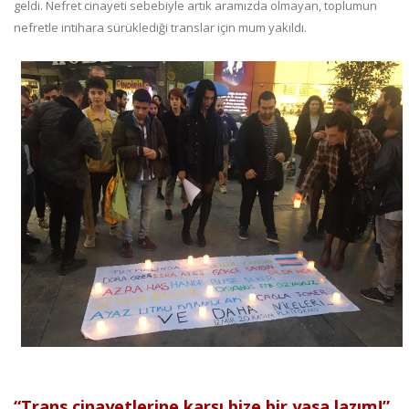
geldi. Nefret cinayeti sebebiyle artık aramızda olmayan, toplumun
nefretle intihara sürüklediği translar için mum yakıldı.
“Trans cinayetlerine karşı bize bir yasa lazım!”