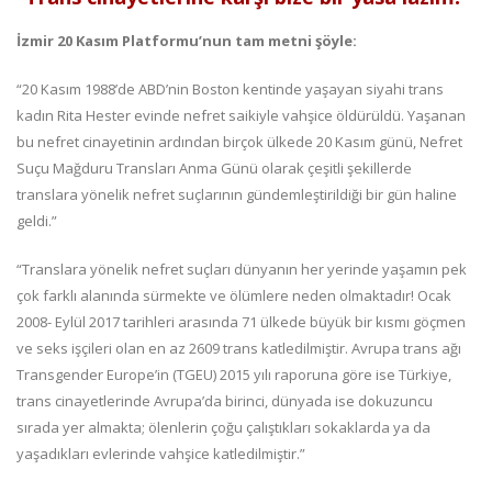
İzmir 20 Kasım Platformu’nun tam metni şöyle:
“20 Kasım 1988’de ABD’nin Boston kentinde yaşayan siyahi trans
kadın Rita Hester evinde nefret saikiyle vahşice öldürüldü. Yaşanan
bu nefret cinayetinin ardından birçok ülkede 20 Kasım günü, Nefret
Suçu Mağduru Transları Anma Günü olarak çeşitli şekillerde
translara yönelik nefret suçlarının gündemleştirildiği bir gün haline
geldi.”
“Translara yönelik nefret suçları dünyanın her yerinde yaşamın pek
çok farklı alanında sürmekte ve ölümlere neden olmaktadır! Ocak
2008- Eylül 2017 tarihleri arasında 71 ülkede büyük bir kısmı göçmen
ve seks işçileri olan en az 2609 trans katledilmiştir. Avrupa trans ağı
Transgender Europe’in (TGEU) 2015 yılı raporuna göre ise Türkiye,
trans cinayetlerinde Avrupa’da birinci, dünyada ise dokuzuncu
sırada yer almakta; ölenlerin çoğu çalıştıkları sokaklarda ya da
yaşadıkları evlerinde vahşice katledilmiştir.”