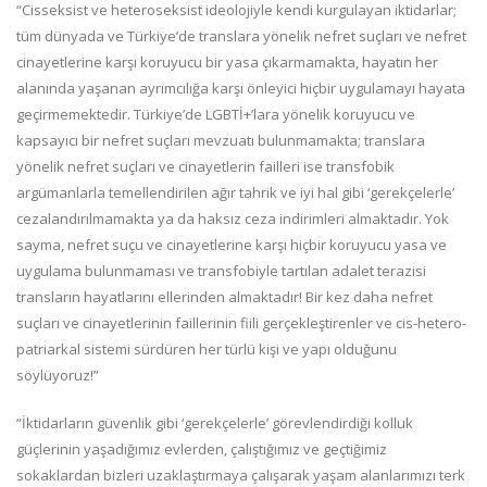
“Cisseksist ve heteroseksist ideolojiyle kendi kurgulayan iktidarlar;
tüm dünyada ve Türkiye’de translara yönelik nefret suçları ve nefret
cinayetlerine karşı koruyucu bir yasa çıkarmamakta, hayatın her
alanında yaşanan ayrımcılığa karşı önleyici hiçbir uygulamayı hayata
geçirmemektedir. Türkiye’de LGBTİ+’lara yönelik koruyucu ve
kapsayıcı bir nefret suçları mevzuatı bulunmamakta; translara
yönelik nefret suçları ve cinayetlerin failleri ise transfobik
argümanlarla temellendirilen ağır tahrik ve iyi hal gibi ‘gerekçelerle’
cezalandırılmamakta ya da haksız ceza indirimleri almaktadır. Yok
sayma, nefret suçu ve cinayetlerine karşı hiçbir koruyucu yasa ve
uygulama bulunmaması ve transfobiyle tartılan adalet terazisi
transların hayatlarını ellerinden almaktadır! Bir kez daha nefret
suçları ve cinayetlerinin faillerinin fiili gerçekleştirenler ve cis-hetero-
patriarkal sistemi sürdüren her türlü kişi ve yapı olduğunu
söylüyoruz!”
“İktidarların güvenlik gibi ‘gerekçelerle’ görevlendirdiği kolluk
güçlerinin yaşadığımız evlerden, çalıştığımız ve geçtiğimiz
sokaklardan bizleri uzaklaştırmaya çalışarak yaşam alanlarımızı terk