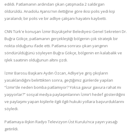
edildi. Patlamanın ardından çıkan çatışmada 2 saldırgan
öldürüldü. Anadolu Ajansı'nın ilettiğine göre ikisi polis yedi kişi
yaralandı; bir polis ve bir adliye çalışanı hayatını kaybetti.
CNN Türk'e konuşan İzmir Büyükşehir Belediyesi Genel Sekreteri Dr.
Buğra Gökçe, patlamanın gerçekleştiği bölgenin çok stratejik bir
nokta olduğunu ifade etti. Patlama sonrası çıkan yangının
söndürüldüğünü söyleyen Buğra Gökçe, bölgenin en kalabalık ve
işlek saatinin olduğunun altını çizdi.
İzmir Barosu Başkanı Aydın Özcan, Adliye’ye giriş çıkışların
yasaklandığını belirttikten sonra, geçtiğimiz günlerde yapılan
“İzmir’de neden bomba patlamıyor? Yoksa gavur gavura rahat mı
yaşıyorlar?” sosyal medya paylaşımlarının İzmir’i hedef gösterdiğini
ve paylaşımı yapan kişilerle ilgili ilgili hukuki yollara başvurduklarını
söyledi.
Patlamaya ilişkin Radyo Televizyon Üst Kurulu’nca yayın yasağı
getirildi.