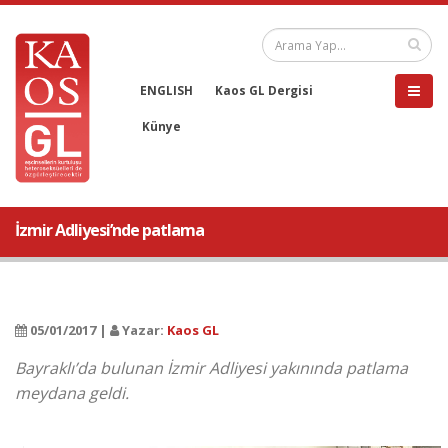
ENGLISH
Kaos GL Dergisi
Künye
İzmir Adliyesi’nde patlama
05/01/2017 |
Yazar:
Kaos GL
Bayraklı’da bulunan İzmir Adliyesi yakınında patlama
meydana geldi.