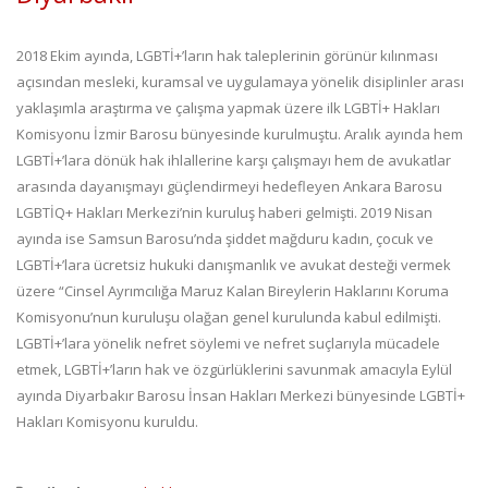
2018 Ekim ayında, LGBTİ+’ların hak taleplerinin görünür kılınması
açısından mesleki, kuramsal ve uygulamaya yönelik disiplinler arası
yaklaşımla araştırma ve çalışma yapmak üzere ilk LGBTİ+ Hakları
Komisyonu İzmir Barosu bünyesinde kurulmuştu. Aralık ayında hem
LGBTİ+’lara dönük hak ihlallerine karşı çalışmayı hem de avukatlar
arasında dayanışmayı güçlendirmeyi hedefleyen Ankara Barosu
LGBTİQ+ Hakları Merkezi’nin kuruluş haberi gelmişti. 2019 Nisan
ayında ise Samsun Barosu’nda şiddet mağduru kadın, çocuk ve
LGBTİ+’lara ücretsiz hukuki danışmanlık ve avukat desteği vermek
üzere “Cinsel Ayrımcılığa Maruz Kalan Bireylerin Haklarını Koruma
Komisyonu’nun kuruluşu olağan genel kurulunda kabul edilmişti.
LGBTİ+’lara yönelik nefret söylemi ve nefret suçlarıyla mücadele
etmek, LGBTİ+’ların hak ve özgürlüklerini savunmak amacıyla Eylül
ayında Diyarbakır Barosu İnsan Hakları Merkezi bünyesinde LGBTİ+
Hakları Komisyonu kuruldu.