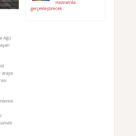
Haziran’da
gerçekleştirecek
a Ağı)
ulayan
ist
r araya
rası
mlerine
r
ükümeti