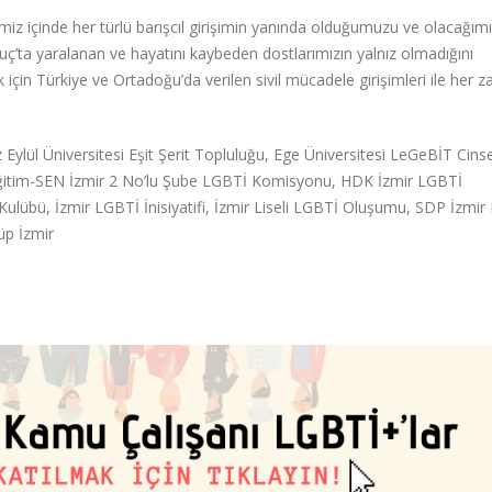
iz içinde her türlü barışcıl girişimin yanında olduğumuzu ve olacağımı
uç’ta yaralanan ve hayatını kaybeden dostlarımızın yalnız olmadığını
için Türkiye ve Ortadoğu’da verilen sivil mücadele girişimleri ile her 
Eylül Üniversitesi Eşit Şerit Topluluğu, Ege Üniversitesi LeGeBİT Cinse
, Eğitim-SEN İzmir 2 No’lu Şube LGBTİ Komisyonu, HDK İzmir LGBTİ
ulübü, İzmir LGBTİ İnisiyatifi, İzmir Liseli LGBTİ Oluşumu, SDP İzmir
üp İzmir