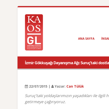
ANA SAYFA
INSA
İzmir Gökkuşağı Dayanışma Ağı: Suruç’taki dostlar
22/07/2015 |
Yazar:
Can Tülük
Suruç’taki yoldaşlarımızın yaşadıkları ile ilgili
getirmeye çağırıyoruz.