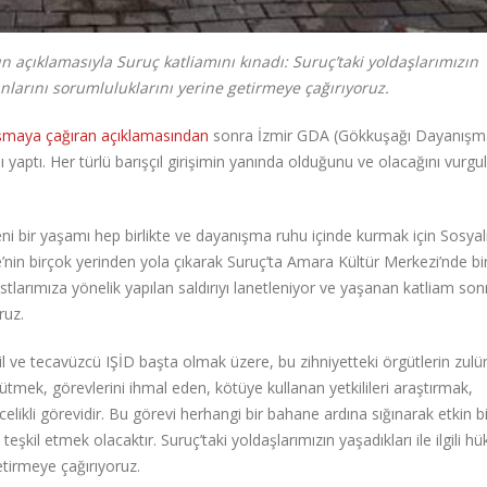
ın açıklamasıyla Suruç katliamını kınadı: Suruç’taki yoldaşlarımızın
ganlarını sorumluluklarını yerine getirmeye çağırıyoruz.
ışmaya çağıran açıklamasından
sonra İzmir GDA (Gökkuşağı Dayanışm
ı yaptı. Her türlü barışçıl girişimin yanında olduğunu ve olacağını vurg
 bir yaşamı hep birlikte ve dayanışma ruhu içinde kurmak için Sosyal
’nin birçok yerinden yola çıkarak Suruç’ta Amara Kültür Merkezi’nde bi
larımıza yönelik yapılan saldırıyı lanetleniyor ve yaşanan katliam son
ruz.
il ve tecavüzcü IŞİD başta olmak üzere, bu zihniyetteki örgütlerin zulü
ütmek, görevlerini ihmal eden, kötüye kullanan yetkilileri araştırmak,
ikli görevidir. Bu görevi herhangi bir bahane ardına sığınarak etkin bi
eşkil etmek olacaktır. Suruç’taki yoldaşlarımızın yaşadıkları ile ilgili h
getirmeye çağırıyoruz.