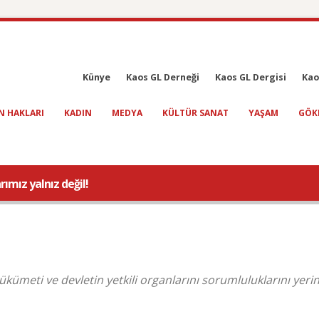
Künye
Kaos GL Derneği
Kaos GL Dergisi
Kao
N HAKLARI
KADIN
MEDYA
KÜLTÜR SANAT
YAŞAM
GÖK
ımız yalnız değil!
 hükümeti ve devletin yetkili organlarını sorumluluklarını yeri