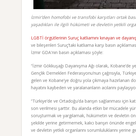
İzmir’den homofobi ve transfobi karşıtları ortak bas
yaşadıkları ile ilgili hükümeti ve devletin yetkili or
LGBTİ örgütlerinin Suruç katliamını kınayan ve dayan
ve bileşenleri Suruç’taki katliama karşı basın açıklamas
İzmir GDA'nin basın açıklaması şöyle:
“İzmir Gökkuşağı Dayanışma Ağı olarak, Kobane’de yeni
Gençlik Dernekleri Federasyonu’nun çağrısıyla, Türkiye
gelen ve Kobane’ye doğru yola çıkmaya hazırlanan dost
hayatını kaybeden ve yaralananların acılarını paylaşıyo
“Türkiye’de ve Ortadoğu’da barışın sağlanması için kat
son verilmesi şarttır. Bu alanda etkin bir mücadele yür
soruşturmak ve yargılamak, hükümetin ve devletin öncel
şekilde yerine getirmemek, kalıcı barışın önünde engel t
ve devletin yetkili organlarını sorumluluklarını yerine 