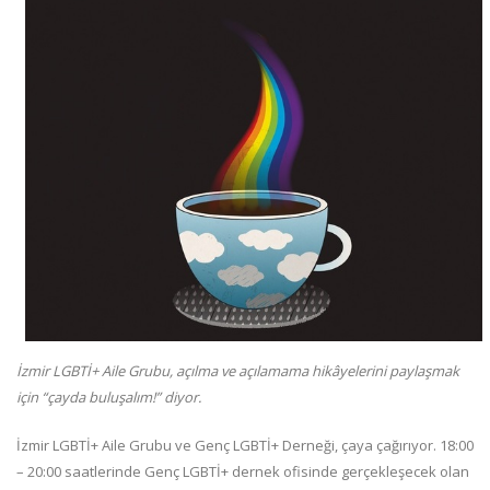
İzmir LGBTİ+ Aile Grubu, açılma ve açılamama hikâyelerini paylaşmak
için “çayda buluşalım!” diyor.
İzmir LGBTİ+ Aile Grubu ve Genç LGBTİ+ Derneği, çaya çağırıyor. 18:00
– 20:00 saatlerinde Genç LGBTİ+ dernek ofisinde gerçekleşecek olan