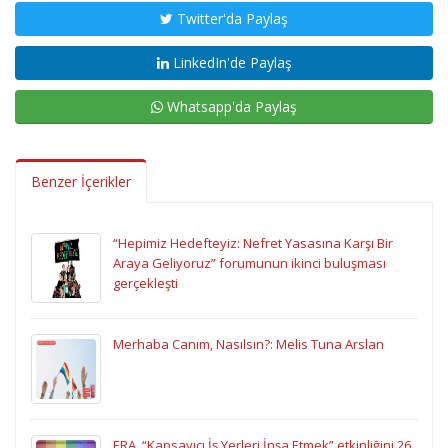
Twitter'da Paylaş
LinkedIn'de Paylaş
Whatsapp'da Paylaş
Benzer İçerikler
“Hepimiz Hedefteyiz: Nefret Yasasına Karşı Bir
Araya Geliyoruz” forumunun ikinci buluşması
gerçekleşti
Merhaba Canım, Nasılsın?: Melis Tuna Arslan
ERA, “Kapsayıcı İş Yerleri İnşa Etmek” etkinliğini 26