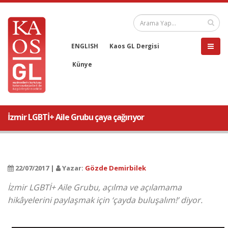
ENGLISH
Kaos GL Dergisi
Künye
İzmir LGBTİ+ Aile Grubu çaya çağırıyor
22/07/2017 |
Yazar:
Gözde Demirbilek
İzmir LGBTİ+ Aile Grubu, açılma ve açılamama
hikâyelerini paylaşmak için ‘çayda buluşalım!’ diyor.